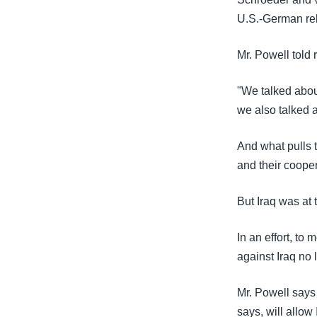
သုတပဒေသာ အင်္ဂလိပ်စာ
အ
U.S.-German rela
ညွန်း
စာမျက်နှာ
Mr. Powell told
သို့
ကျော်
"We talked abou
ကြည့်
we also talked a
ရန်
ရှာဖွေ
And what pulls t
ရန်
and their cooper
နေရာ
သို့
But Iraq was at 
ကျော်
ရန်
In an effort, to
against Iraq no
Mr. Powell says 
says, will allow 