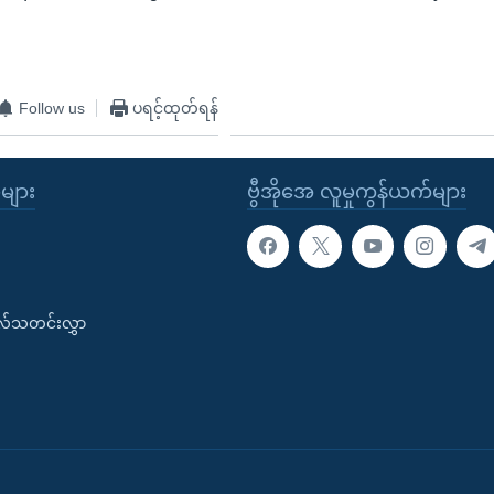
Follow us
ပရင့်ထုတ်ရန်
ုများ
ဗွီအိုအေ လူမှုကွန်ယက်များ
းလ်သတင်းလွှာ