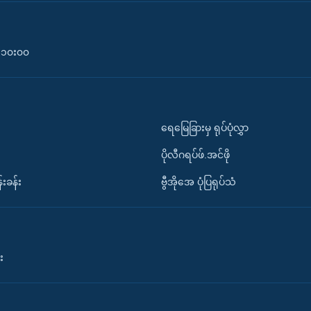
၀-၁၀း၀၀
ရေမြေခြားမှ ရုပ်ပုံလွှာ
ပိုလီဂရပ်ဖ်.အင်ဖို
်းခန်း
ဗွီအိုအေ ပုံပြရုပ်သံ
း