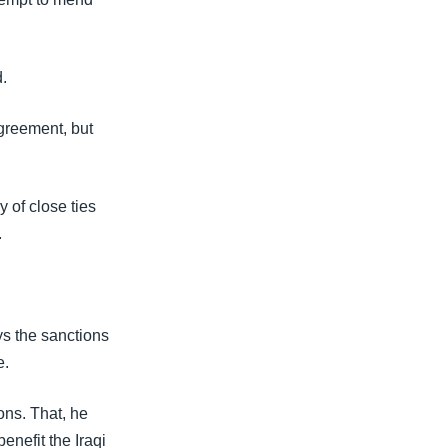
.
agreement, but
y of close ties
.
ys the sanctions
e.
ons. That, he
benefit the Iraqi