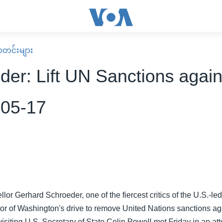
း သတင်းများ
der: Lift UN Sanctions again
-05-17
r Gerhard Schroeder, one of the fiercest critics of the U.S.-led 
vor of Washington's drive to remove United Nations sanctions aga
isiting U.S. Secretary of State Colin Powell met Friday in an a