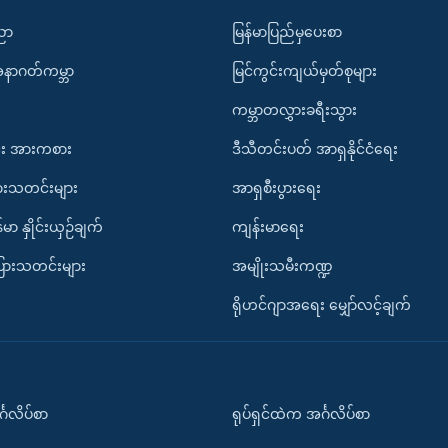
ပညာ
မြန်မာပြည်မှပေးစာ
အနာဂတ်ကမ္ဘာ
မြင်ကွင်းကျယ်မှတ်စုများ
ကမ္ဘာတလွှားခရီးသွား
း အားကစား
ဒီသီတင်းပတ် အာရှနိုင်ငံရေး
ားသတင်းများ
အာရှစီးပွားရေး
်မာ နှိုင်းယှဉ်ချက်
ကျန်းမာရေး
ပြားသတင်းများ
အမျိုးသမီးကဏ္ဍ
ရိုဟင်ဂျာအရေး မျှော်လင့်ချက်
်္ဂလိပ်စာ
ရုပ်ရှင်ထဲက အင်္ဂလိပ်စာ