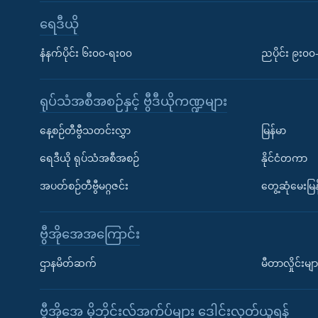
ရေဒီယို
နံနက်ပိုင်း ၆း၀၀-ရး၀၀
ညပိုင်း ၉း၀
ရုပ်သံအစီအစဉ်နှင့် ဗွီဒီယိုကဏ္ဍများ
နေ့စဉ်တီဗွီသတင်းလွှာ
မြန်မာ
ရေဒီယို ရုပ်သံအစီအစဉ်
နိုင်ငံတကာ
အပတ်စဉ်တီဗွီမဂ္ဂဇင်း
တွေ့ဆုံမေးမြန
ဗွီအိုအေအကြောင်း
ဌာနမိတ်ဆက်
မီတာလှိုင်းမျာ
ဗွီအိုအေ မိုဘိုင်းလ်အက်ပ်များ ဒေါင်းလုတ်ယူရန်
Learning English