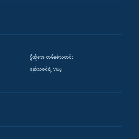
ဗွီအိုအေ တမိနစ်သတင်း
နော်သဇင်ရဲ့ Vlog