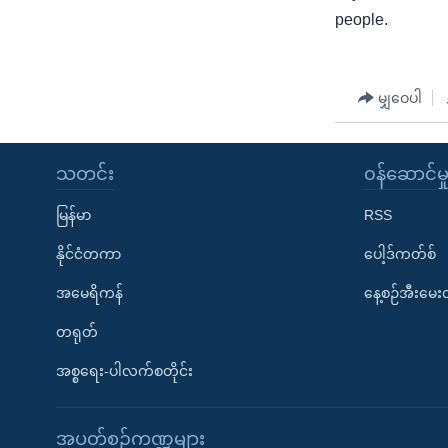
people.
မျှဝေပါ
သတင်း
၀န်ဆောင်မှ
မြန်မာ
RSS
နိုင်ငံတကာ
ပေါ့ဒ်ကတ်စ်
အမေရိကန်
နေ့စဉ်အီးမေ
တရုတ်
အစ္စရေး-ပါလက်စတိုင်း
အပတ်စဉ်ကဏ္ဍများ