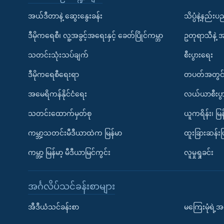
အယ်ဒီတာနဲ့ ဆွေးနွေးခန်း
သိပ္ပံနဲ့နည်း
ဒီမိုကရေစီ၊ လူ့အခွင့်အရေးနှင့် ခေတ်ပြိုင်ကမ္ဘာ
ဥတုရာသီနဲ့ 
သတင်းသုံးသပ်ချက်
စီးပွားရေး
ဒီမိုကရေစီရေးရာ
တပတ်အတွင်
အမေရိကန်နိုင်ငံရေး
လယ်ယာစီးပွ
သတင်းထောက်မှတ်စု
ယူကရိန်း၊ မြန
ကမ္ဘာ့သတင်းမီဒီယာထဲက မြန်မာ
ထူးခြားဆန်း
ကမ္ဘာ့ မြန်မာ့ မီဒီယာမြင်ကွင်း
လူမှုရှုခင်း
အင်္ဂလိပ်သင်ခန်းစာများ
အီဒီယံသင်ခန်းစာ
မကြေးမုံရဲ့အင