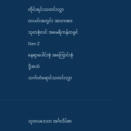
တိုင်းရင်းသတင်းလွှာ
တပတ်အတွင်း အားကစား
သုတစုံလင် အမေရိကန်တခွင်
Gen Z
နေရာပေါင်းစုံ အကြောင်းစုံ
ဒို့အသံ
သက်တံရောင်သတင်းလွှာ
သုတပဒေသာ အင်္ဂလိပ်စာ