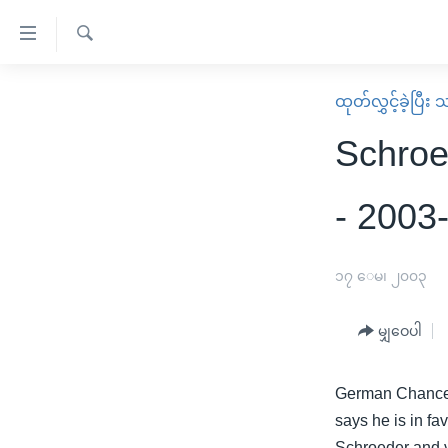
သုံး
ရ
ရှာဖွေ
လွယ်ကူ
မူလစာမျက်နှာ
ထုတ်လွှင့်ခဲ့ပြီ
ရ
စေ
မြန်မာ
လာ
Schroe
သည့်
ဒ်
ကမ္ဘာ့သတင်းများ
Link
ဗွီဒီယို
နိုင်ငံတကာ
- 2003
များ
သတင်းလွတ်လပ်ခွင့်
အမေရိကန်
ပင်မ
ရပ်ဝန်းတခု လမ်းတခု အလွန်
တရုတ်
၁၇ ေမ၊ ၂၀၀၃
အကြောင်းအရာ
အင်္ဂလိပ်စာလေ့လာမယ်
အစ္စရေး-ပါလက်စတိုင်း
သို့
မျှဝေပါ
အပတ်စဉ်ကဏ္ဍများ
အမေရိကန်သုံးအီဒီယံ
ကျော်
ကြည့်
ရေဒီယိုနှင့်ရုပ်သံ အချက်အလက်များ
မကြေးမုံရဲ့ အင်္ဂလိပ်စာ
ရေဒီယို
German Chancello
ရန်
ရေဒီယို/တီဗွီအစီအစဉ်
ရုပ်ရှင်ထဲက အင်္ဂလိပ်စာ
တီဗွီ
says he is in fa
ပင်မ
Schroeder and v