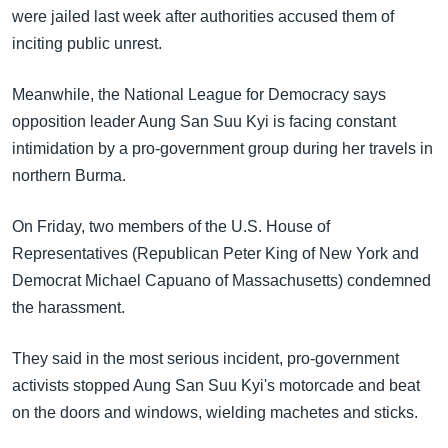
အ
were jailed last week after authorities accused them of
သုတပဒေသာ အင်္ဂလိပ်စာ
ညွန်း
Learning English
inciting public unrest.
စာမျက်နှာ
သို့
ဗွီအိုအေ လူမှုကွန်ယက်များ
Meanwhile, the National League for Democracy says
ကျော်
opposition leader Aung San Suu Kyi is facing constant
ကြည့်
intimidation by a pro-government group during her travels in
ရန်
northern Burma.
ဘာသာစကားများ
ရှာဖွေ
ရန်
On Friday, two members of the U.S. House of
နေရာ
Representatives (Republican Peter King of New York and
သို့
Democrat Michael Capuano of Massachusetts) condemned
ကျော်
the harassment.
ရန်
They said in the most serious incident, pro-government
activists stopped Aung San Suu Kyi's motorcade and beat
on the doors and windows, wielding machetes and sticks.