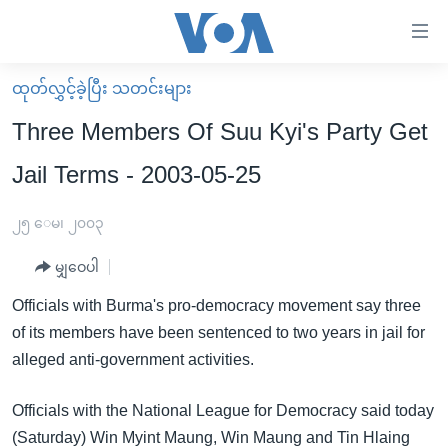
သုံး
ရ
လွယ်ကူ
ထုတ်လွှင့်ခဲ့ပြီး သတင်းများ
မူလစာမျက်နှာ
စေ
Three Members Of Suu Kyi's Party Get
မြန်မာ
သည့်
Jail Terms - 2003-05-25
ကမ္ဘာ့သတင်းများ
Link
ဗွီဒီယို
နိုင်ငံတကာ
၂၅ ေမ၊ ၂၀၀၃
များ
သတင်းလွတ်လပ်ခွင့်
အမေရိကန်
ပင်မ
မျှဝေပါ
ရပ်ဝန်းတခု လမ်းတခု အလွန်
တရုတ်
အကြောင်းအရာ
Officials with Burma's pro-democracy movement say three
သို့
အင်္ဂလိပ်စာလေ့လာမယ်
အစ္စရေး-ပါလက်စတိုင်း
of its members have been sentenced to two years in jail for
ကျော်
အပတ်စဉ်ကဏ္ဍများ
အမေရိကန်သုံးအီဒီယံ
alleged anti-government activities.
ကြည့်
ရေဒီယိုနှင့်ရုပ်သံ အချက်အလက်များ
မကြေးမုံရဲ့ အင်္ဂလိပ်စာ
ရေဒီယို
ရန်
Officials with the National League for Democracy said today
ပင်မ
ရေဒီယို/တီဗွီအစီအစဉ်
ရုပ်ရှင်ထဲက အင်္ဂလိပ်စာ
တီဗွီ
(Saturday) Win Myint Maung, Win Maung and Tin Hlaing