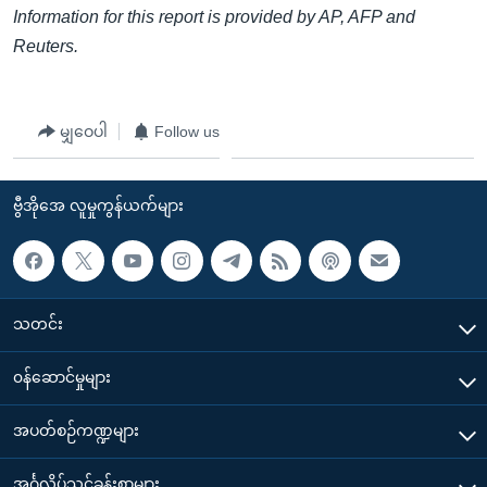
Information for this report is provided by AP, AFP and
Reuters.
မျှဝေပါ
Follow us
ဗွီအိုအေ လူမှုကွန်ယက်များ
သတင်း
၀န်ဆောင်မှုများ
အပတ်စဉ်ကဏ္ဍများ
အင်္ဂလိပ်သင်ခန်းစာများ