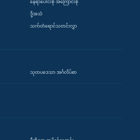
နေရာပေါင်းစုံ အကြောင်းစုံ
ဒို့အသံ
သက်တံရောင်သတင်းလွှာ
သုတပဒေသာ အင်္ဂလိပ်စာ