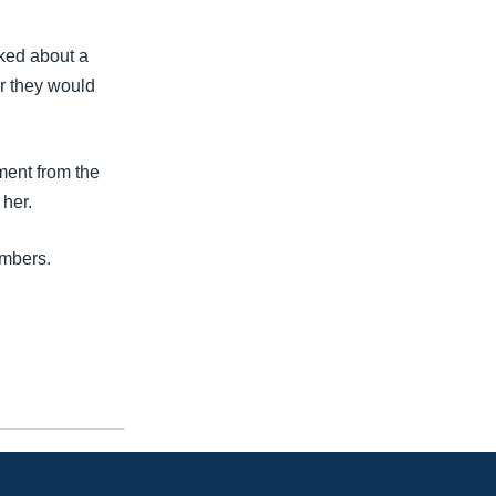
ked about a
or they would
ent from the
 her.
embers.