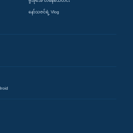
ဗွီအိုအေ တမိနစ်သတင်း
နော်သဇင်ရဲ့ Vlog
droid