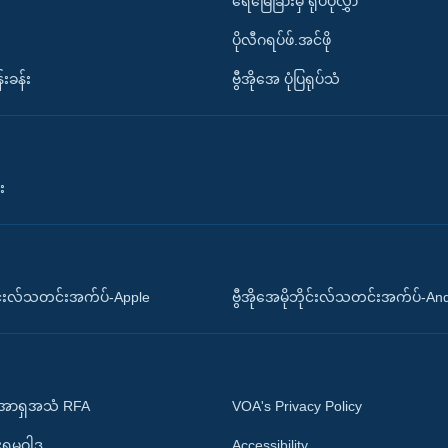
ရေမြေခြားမှ ရုပ်ပုံလွှာ
ပိုလီဂရပ်ဖ်.အင်ဖို
်းခန်း
ဗွီအိုအေ ပုံပြရုပ်သံ
း
ိုင်းလ်သတင်းအက်ပ်-Apple
ဗွီအိုအေမိုဘိုင်းလ်သတင်းအက်ပ်-An
 အာရှအသံ RFA
VOA's Privacy Policy
ုးရမူဝါဒ
Accessibility