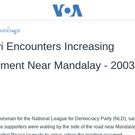
း သတင်းများ
i Encounters Increasing
ment Near Mandalay - 2003
kesman for the National League for Democracy Party (NLD), sai
he supporters were waiting by the side of the road near Mandal
Nobel Peace laureate to arrive, when the incident occurred.