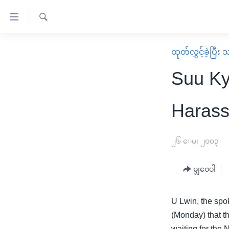
သုံး
ရ
ရှာဖွေ
လွယ်ကူ
မူလစာမျက်နှာ
ထုတ်လွှင့်ခဲ့ပြီ
ရ
စေ
မြန်မာ
လာ
Suu Ky
သည့်
ဒ်
ကမ္ဘာ့သတင်းများ
Link
ဗွီဒီယို
နိုင်ငံတကာ
Harass
များ
သတင်းလွတ်လပ်ခွင့်
အမေရိကန်
ပင်မ
ရပ်ဝန်းတခု လမ်းတခု အလွန်
တရုတ်
၂၆ ေမ၊ ၂၀၀၃
အကြောင်းအရာ
အင်္ဂလိပ်စာလေ့လာမယ်
အစ္စရေး-ပါလက်စတိုင်း
သို့
မျှဝေပါ
အပတ်စဉ်ကဏ္ဍများ
အမေရိကန်သုံးအီဒီယံ
ကျော်
ကြည့်
ရေဒီယိုနှင့်ရုပ်သံ အချက်အလက်များ
မကြေးမုံရဲ့ အင်္ဂလိပ်စာ
ရေဒီယို
U Lwin, the spo
ရန်
ရေဒီယို/တီဗွီအစီအစဉ်
ရုပ်ရှင်ထဲက အင်္ဂလိပ်စာ
တီဗွီ
(Monday) that t
ပင်မ
waiting for the 