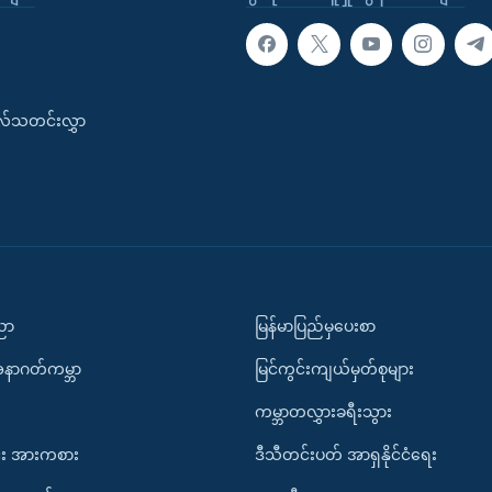
းလ်သတင်းလွှာ
ပညာ
မြန်မာပြည်မှပေးစာ
အနာဂတ်ကမ္ဘာ
မြင်ကွင်းကျယ်မှတ်စုများ
ကမ္ဘာတလွှားခရီးသွား
း အားကစား
ဒီသီတင်းပတ် အာရှနိုင်ငံရေး