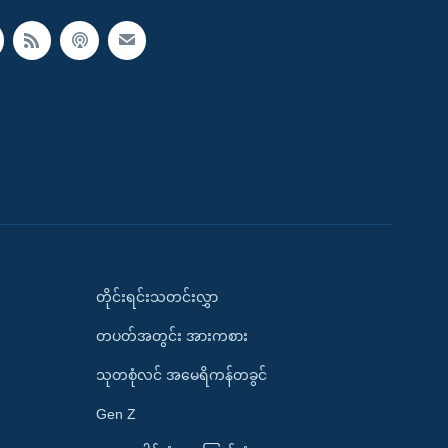
တိုင်းရင်းသတင်းလွှာ
တပတ်အတွင်း အားကစား
သုတစုံလင် အမေရိကန်တခွင်
Gen Z