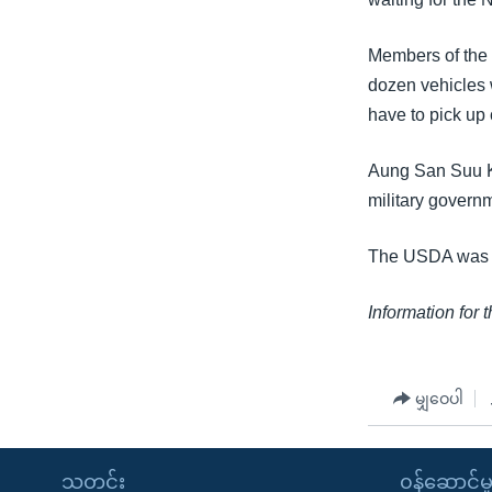
သုတပဒေသာ အင်္ဂလိပ်စာ
အ
ညွန်း
Members of the
စာမျက်နှာ
dozen vehicles w
သို့
have to pick up 
ကျော်
ကြည့်
Aung San Suu K
ရန်
military governm
ရှာဖွေ
ရန်
The USDA was fo
နေရာ
သို့
Information for 
ကျော်
ရန်
မျှဝေပါ
သတင်း
၀န်ဆောင်မှ