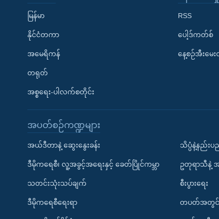
မြန်မာ
RSS
နိုင်ငံတကာ
ပေါ့ဒ်ကတ်စ်
အမေရိကန်
နေ့စဉ်အီးမေ
တရုတ်
အစ္စရေး-ပါလက်စတိုင်း
အပတ်စဉ်ကဏ္ဍများ
အယ်ဒီတာနဲ့ ဆွေးနွေးခန်း
သိပ္ပံနဲ့နည်း
ဒီမိုကရေစီ၊ လူ့အခွင့်အရေးနှင့် ခေတ်ပြိုင်ကမ္ဘာ
ဥတုရာသီနဲ့ 
သတင်းသုံးသပ်ချက်
စီးပွားရေး
ဒီမိုကရေစီရေးရာ
တပတ်အတွင်