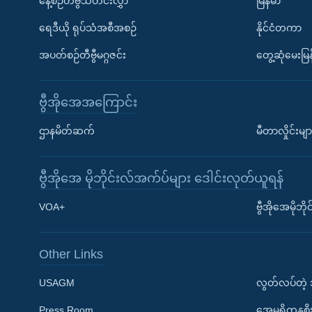
နေ့စဉ်တီဗွီသတင်းလွှာ
မြန်မာ
ရေဒီယို ရုပ်သံအစီအစဉ်
နိုင်ငံတကာ
အပတ်စဉ်တီဗွီမဂ္ဂဇင်း
တွေ့ဆုံမေးမြန
ဗွီအိုအေအကြောင်း
ဌာနမိတ်ဆက်
မီတာလှိုင်းမျာ
ဗွီအိုအေ မိုဘိုင်းလ်အက်ပ်များ ဒေါင်းလုတ်ယူရန်
Learning English
VOA+
ဗွီအိုအေမိုဘ
ဗွီအိုအေ လူမှုကွန်ယက်များ
Other Links
USAGM
လွတ်လပ်တဲ့
Press Room
အေမရိကန္အစိ