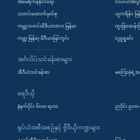
အမေရိကန်နိုင်ငံရေး
လယ်ယာစီးပွ
သတင်းထောက်မှတ်စု
ယူကရိန်း၊ မြန
ကမ္ဘာ့သတင်းမီဒီယာထဲက မြန်မာ
ထူးခြားဆန်း
ကမ္ဘာ့ မြန်မာ့ မီဒီယာမြင်ကွင်း
လူမှုရှုခင်း
အင်္ဂလိပ်သင်ခန်းစာများ
အီဒီယံသင်ခန်းစာ
မကြေးမုံရဲ့အင
ရေဒီယို
နံနက်ပိုင်း ၆း၀၀-ရး၀၀
ညပိုင်း ၉း၀
ရုပ်သံအစီအစဉ်နှင့် ဗွီဒီယိုကဏ္ဍများ