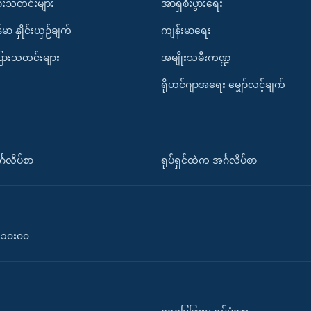
ားသတင်းများ
အာရှစီးပွားရေး
်မာ နှိုင်းယှဉ်ချက်
ကျန်းမာရေး
ပြားသတင်းများ
အမျိုးသမီးကဏ္ဍ
ရိုဟင်ဂျာအရေး မျှော်လင့်ချက်
်္ဂလိပ်စာ
ရုပ်ရှင်ထဲက အင်္ဂလိပ်စာ
၀-၁၀း၀၀