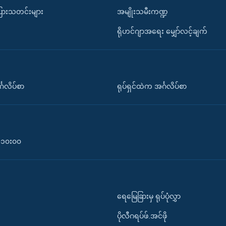
ပြားသတင်းများ
အမျိုးသမီးကဏ္ဍ
ရိုဟင်ဂျာအရေး မျှော်လင့်ချက်
်္ဂလိပ်စာ
ရုပ်ရှင်ထဲက အင်္ဂလိပ်စာ
၀-၁၀း၀၀
ရေမြေခြားမှ ရုပ်ပုံလွှာ
ပိုလီဂရပ်ဖ်.အင်ဖို