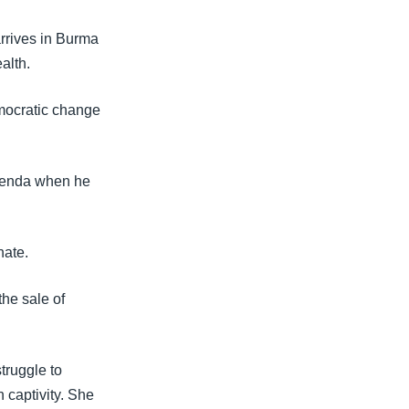
rrives in Burma
alth.
emocratic change
 agenda when he
nate.
the sale of
truggle to
 captivity. She