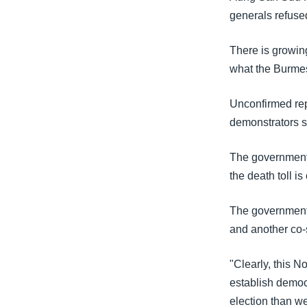
generals refuse
There is growin
what the Burmes
Unconfirmed rep
demonstrators s
The government 
the death toll is
The government 
and another co-s
"Clearly, this N
establish democr
election than w