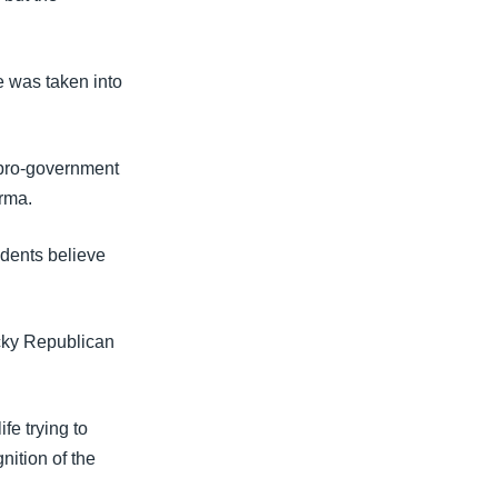
e was taken into
 pro-government
rma.
idents believe
cky Republican
fe trying to
nition of the