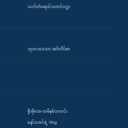
သက်တံရောင်သတင်းလွှာ
သုတပဒေသာ အင်္ဂလိပ်စာ
ဗွီအိုအေ တမိနစ်သတင်း
နော်သဇင်ရဲ့ Vlog