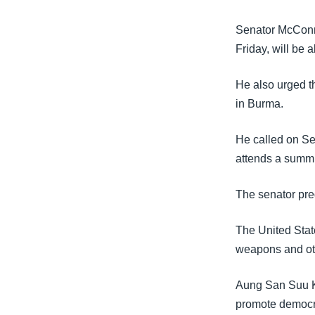
Senator McConne
Friday, will be
He also urged th
in Burma.
He called on Sec
attends a summit
The senator pre
The United Stat
weapons and oth
Aung San Suu Ky
promote democra