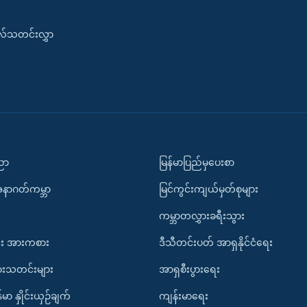
းလ်သတင်းလွှာ
ပညာ
မြန်မာပြည်မှပေးစာ
အနာဂတ်ကမ္ဘာ
မြင်ကွင်းကျယ်မှတ်စုများ
ကမ္ဘာတလွှားခရီးသွား
း အားကစား
ဒီသီတင်းပတ် အာရှနိုင်ငံရေး
ားသတင်းများ
အာရှစီးပွားရေး
်မာ နှိုင်းယှဉ်ချက်
ကျန်းမာရေး