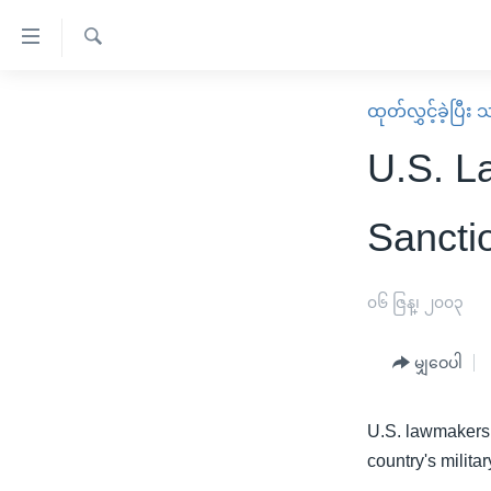
သုံး
ရ
ရှာဖွေ
လွယ်ကူ
မူလစာမျက်နှာ
ထုတ်လွှင့်ခဲ့ပြီ
ရ
စေ
မြန်မာ
လာ
U.S. L
သည့်
ဒ်
ကမ္ဘာ့သတင်းများ
Link
ဗွီဒီယို
နိုင်ငံတကာ
Sancti
များ
သတင်းလွတ်လပ်ခွင့်
အမေရိကန်
ပင်မ
ရပ်ဝန်းတခု လမ်းတခု အလွန်
တရုတ်
၀၆ ဇြန္၊ ၂၀၀၃
အကြောင်းအရာ
အင်္ဂလိပ်စာလေ့လာမယ်
အစ္စရေး-ပါလက်စတိုင်း
သို့
မျှဝေပါ
အပတ်စဉ်ကဏ္ဍများ
အမေရိကန်သုံးအီဒီယံ
ကျော်
ကြည့်
ရေဒီယိုနှင့်ရုပ်သံ အချက်အလက်များ
မကြေးမုံရဲ့ အင်္ဂလိပ်စာ
ရေဒီယို
U.S. lawmakers 
ရန်
ရေဒီယို/တီဗွီအစီအစဉ်
ရုပ်ရှင်ထဲက အင်္ဂလိပ်စာ
တီဗွီ
country's milit
ပင်မ