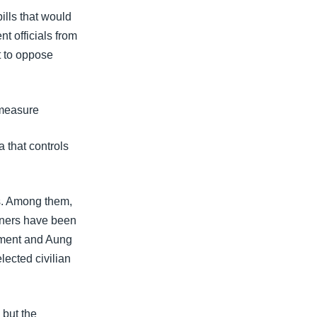
lls that would
t officials from
t to oppose
 measure
 that controls
ns. Among them,
soners have been
nment and Aung
lected civilian
 but the