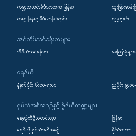
ကမ္ဘာ့သတင်းမီဒီယာထဲက မြန်မာ
ထူးခြားဆန်း
ကမ္ဘာ့ မြန်မာ့ မီဒီယာမြင်ကွင်း
လူမှုရှုခင်း
အင်္ဂလိပ်သင်ခန်းစာများ
အီဒီယံသင်ခန်းစာ
မကြေးမုံရဲ့အင
ရေဒီယို
နံနက်ပိုင်း ၆း၀၀-ရး၀၀
ညပိုင်း ၉း၀
ရုပ်သံအစီအစဉ်နှင့် ဗွီဒီယိုကဏ္ဍများ
နေ့စဉ်တီဗွီသတင်းလွှာ
မြန်မာ
ရေဒီယို ရုပ်သံအစီအစဉ်
နိုင်ငံတကာ