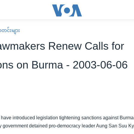
း သတင်းများ
awmakers Renew Calls for
ons on Burma - 2003-06-06
have introduced legislation tightening sanctions against Burma, 
ary government detained pro-democracy leader Aung San Suu Kyi