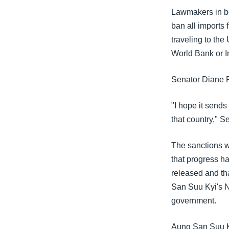
သုတပဒေသာ အင်္ဂလိပ်စာ
အ
Lawmakers in bo
ညွန်း
ban all imports
စာမျက်နှာ
traveling to th
သို့
World Bank or I
ကျော်
ကြည့်
Senator Diane F
ရန်
ရှာဖွေ
"I hope it send
ရန်
that country," S
နေရာ
သို့
The sanctions wo
ကျော်
that progress h
ရန်
released and t
San Suu Kyi's N
government.
Aung San Suu Kyi