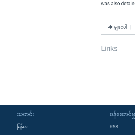
was also detain
မျှဝေပါ
Links
သတင်း
၀န်ဆောင်မှ
မြန်မာ
RSS