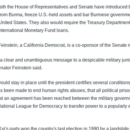
th the House of Representatives and Senate have introduced bi
 from Burma, freeze U.S.-held assets and bar Burmese governmen
e United States. They also would require the Treasury Departmen
nternational Monetary Fund loans.
einstein, a California Democrat, is a co-sponsor of the Senate
s a clear and unambiguous message to a despicable military junta
enator Feinstein said.
uld stay in place until the president certifies several conditio
as been made to end human rights abuses, that all political pri
hat an agreement has been reached between the military gover
ational League for Democracy to transfer power to a popularly e
's party won the country's last election in 1990 by a landslide,