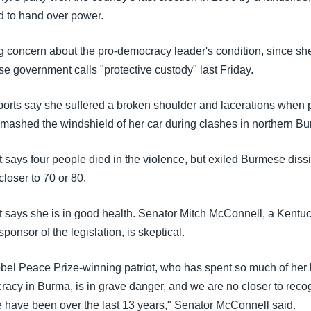
d to hand over power.
g concern about the pro-democracy leader's condition, since sh
e government calls "protective custody" last Friday.
orts say she suffered a broken shoulder and lacerations when
mashed the windshield of her car during clashes in northern Bu
says four people died in the violence, but exiled Burmese diss
 closer to 70 or 80.
says she is in good health. Senator Mitch McConnell, a Kentu
ponsor of the legislation, is skeptical.
obel Peace Prize-winning patriot, who has spent so much of her li
acy in Burma, is in grave danger, and we are no closer to recog
e have been over the last 13 years," Senator McConnell said.