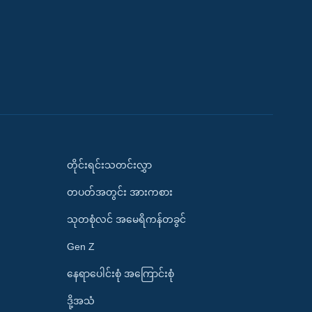
တိုင်းရင်းသတင်းလွှာ
တပတ်အတွင်း အားကစား
သုတစုံလင် အမေရိကန်တခွင်
Gen Z
နေရာပေါင်းစုံ အကြောင်းစုံ
ဒို့အသံ