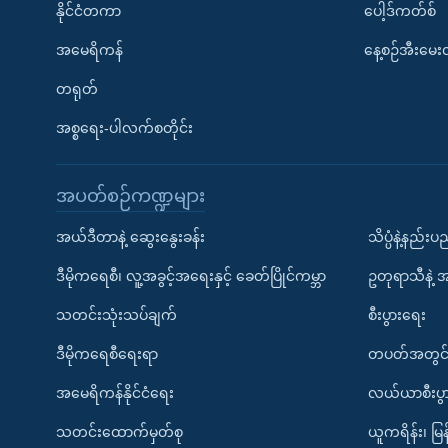
နိုင်ငံတကာ
ပေါ့ဒ်ကတ်စ်
အမေရိကန်
နေ့စဉ်အီးမေ
တရုတ်
အစ္စရေး-ပါလက်စတိုင်း
အပတ်စဉ်ကဏ္ဍများ
အယ်ဒီတာနဲ့ ဆွေးနွေးခန်း
သိပ္ပံနဲ့နည်း
ဒီမိုကရေစီ၊ လူ့အခွင့်အရေးနှင့် ခေတ်ပြိုင်ကမ္ဘာ
ဥတုရာသီနဲ့ 
သတင်းသုံးသပ်ချက်
စီးပွားရေး
ဒီမိုကရေစီရေးရာ
တပတ်အတွင်
အမေရိကန်နိုင်ငံရေး
လယ်ယာစီးပွ
သတင်းထောက်မှတ်စု
ယူကရိန်း၊ မြန