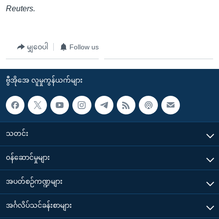
Reuters.
မျှဝေပါ
Follow us
ဗွီအိုအေ လူမှုကွန်ယက်များ
သတင်း
၀န်ဆောင်မှုများ
အပတ်စဉ်ကဏ္ဍများ
အင်္ဂလိပ်သင်ခန်းစာများ