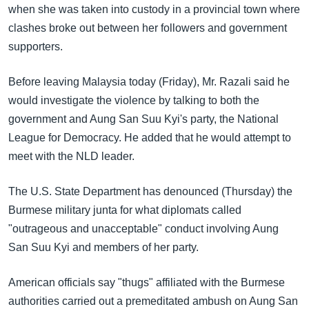
အ
when she was taken into custody in a provincial town where
သုတပဒေသာ အင်္ဂလိပ်စာ
ညွန်း
Learning English
clashes broke out between her followers and government
စာမျက်နှာ
supporters.
သို့
ဗွီအိုအေ လူမှုကွန်ယက်များ
ကျော်
Before leaving Malaysia today (Friday), Mr. Razali said he
ကြည့်
would investigate the violence by talking to both the
ရန်
government and Aung San Suu Kyi's party, the National
ဘာသာစကားများ
ရှာဖွေ
League for Democracy. He added that he would attempt to
ရန်
meet with the NLD leader.
နေရာ
သို့
The U.S. State Department has denounced (Thursday) the
ကျော်
Burmese military junta for what diplomats called
ရန်
"outrageous and unacceptable" conduct involving Aung
San Suu Kyi and members of her party.
American officials say "thugs" affiliated with the Burmese
authorities carried out a premeditated ambush on Aung San