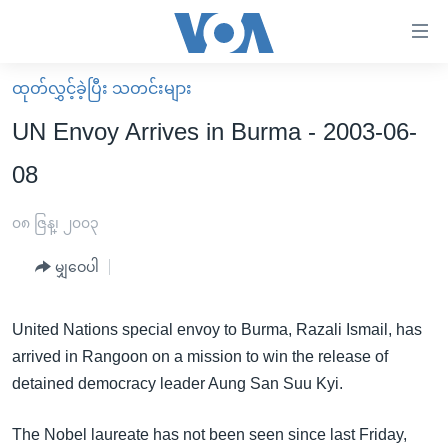
သုံး
ရ
လွယ်ကူ
ထုတ်လွှင့်ခဲ့ပြီး သတင်းများ
မူလစာမျက်နှာ
စေ
UN Envoy Arrives in Burma - 2003-06-
မြန်မာ
သည့်
08
ကမ္ဘာ့သတင်းများ
Link
ဗွီဒီယို
နိုင်ငံတကာ
၀၈ ဇြန္၊ ၂၀၀၃
များ
သတင်းလွတ်လပ်ခွင့်
အမေရိကန်
ပင်မ
မျှဝေပါ
ရပ်ဝန်းတခု လမ်းတခု အလွန်
တရုတ်
အကြောင်းအရာ
သို့
အင်္ဂလိပ်စာလေ့လာမယ်
အစ္စရေး-ပါလက်စတိုင်း
United Nations special envoy to Burma, Razali Ismail, has
ကျော်
arrived in Rangoon on a mission to win the release of
အပတ်စဉ်ကဏ္ဍများ
အမေရိကန်သုံးအီဒီယံ
ကြည့်
detained democracy leader Aung San Suu Kyi.
ရေဒီယိုနှင့်ရုပ်သံ အချက်အလက်များ
မကြေးမုံရဲ့ အင်္ဂလိပ်စာ
ရေဒီယို
ရန်
ပင်မ
ရေဒီယို/တီဗွီအစီအစဉ်
ရုပ်ရှင်ထဲက အင်္ဂလိပ်စာ
တီဗွီ
The Nobel laureate has not been seen since last Friday,