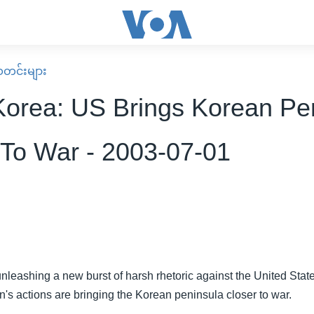
း သတင်းများ
Korea: US Brings Korean Pe
 To War - 2003-07-01
unleashing a new burst of harsh rhetoric against the United Sta
's actions are bringing the Korean peninsula closer to war.