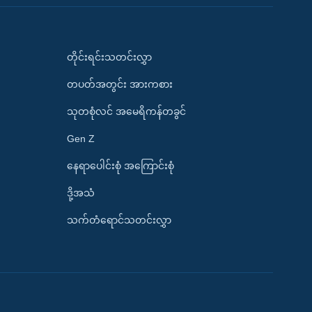
တိုင်းရင်းသတင်းလွှာ
တပတ်အတွင်း အားကစား
သုတစုံလင် အမေရိကန်တခွင်
Gen Z
နေရာပေါင်းစုံ အကြောင်းစုံ
ဒို့အသံ
သက်တံရောင်သတင်းလွှာ