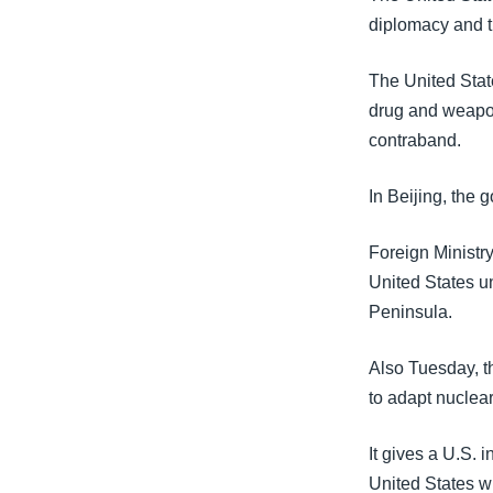
diplomacy and t
The United Stat
drug and weapons 
contraband.
In Beijing, the
Foreign Ministr
United States un
Peninsula.
Also Tuesday, th
to adapt nuclear
It gives a U.S.
United States w