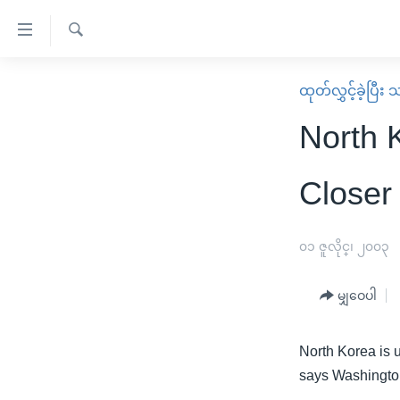
သုံး
ရ
ရှာဖွေ
လွယ်ကူ
မူလစာမျက်နှာ
ထုတ်လွှင့်ခဲ့ပြီ
ရ
စေ
မြန်မာ
လာ
North 
သည့်
ဒ်
ကမ္ဘာ့သတင်းများ
Link
ဗွီဒီယို
နိုင်ငံတကာ
Closer
များ
သတင်းလွတ်လပ်ခွင့်
အမေရိကန်
ပင်မ
ရပ်ဝန်းတခု လမ်းတခု အလွန်
တရုတ်
၀၁ ဇူလိုင္၊ ၂၀၀၃
အကြောင်းအရာ
အင်္ဂလိပ်စာလေ့လာမယ်
အစ္စရေး-ပါလက်စတိုင်း
သို့
မျှဝေပါ
အပတ်စဉ်ကဏ္ဍများ
အမေရိကန်သုံးအီဒီယံ
ကျော်
ကြည့်
ရေဒီယိုနှင့်ရုပ်သံ အချက်အလက်များ
မကြေးမုံရဲ့ အင်္ဂလိပ်စာ
ရေဒီယို
North Korea is 
ရန်
ရေဒီယို/တီဗွီအစီအစဉ်
ရုပ်ရှင်ထဲက အင်္ဂလိပ်စာ
တီဗွီ
says Washington
ပင်မ