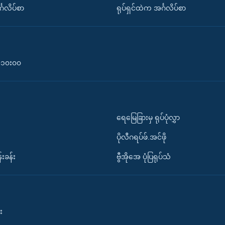
်္ဂလိပ်စာ
ရုပ်ရှင်ထဲက အင်္ဂလိပ်စာ
၀-၁၀း၀၀
ရေမြေခြားမှ ရုပ်ပုံလွှာ
ပိုလီဂရပ်ဖ်.အင်ဖို
်းခန်း
ဗွီအိုအေ ပုံပြရုပ်သံ
း