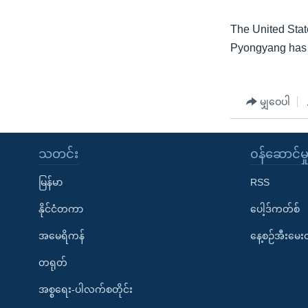
The United Stat
Pyongyang has 
မျှဝေပါ
သတင်း
၀န်ဆောင်မှ
မြန်မာ
RSS
နိုင်ငံတကာ
ပေါ့ဒ်ကတ်စ်
အမေရိကန်
နေ့စဉ်အီးမေ
တရုတ်
အစ္စရေး-ပါလက်စတိုင်း