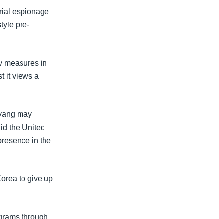
rial espionage
tyle pre-
ry measures in
 it views a
gyang may
aid the United
 presence in the
orea to give up
ograms through