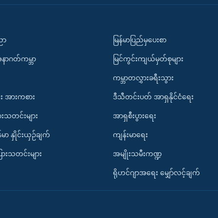
ပညာ
မြန်မာပြည်မှပေးစာ
အနာဂတ်ကမ္ဘာ
မြင်ကွင်းကျယ်မှတ်စုများ
ကမ္ဘာတလွှားခရီးသွား
း အားကစား
ဒီသီတင်းပတ် အာရှနိုင်ငံရေး
ားသတင်းများ
အာရှစီးပွားရေး
်မာ နှိုင်းယှဉ်ချက်
ကျန်းမာရေး
ပြားသတင်းများ
အမျိုးသမီးကဏ္ဍ
ရိုဟင်ဂျာအရေး မျှော်လင့်ချက်