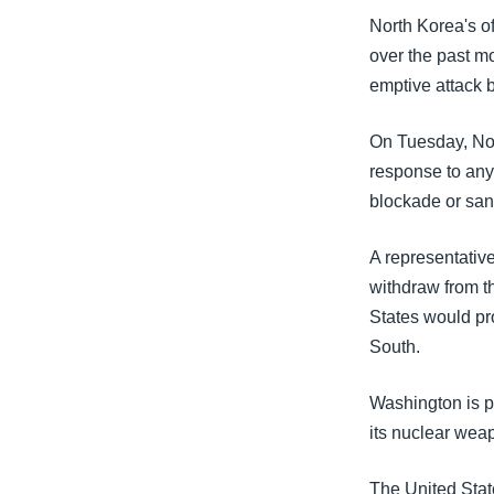
သုတပဒေသာ အင်္ဂလိပ်စာ
အ
North Korea's o
ညွန်း
over the past mo
စာမျက်နှာ
emptive attack b
သို့
ကျော်
On Tuesday, Nor
ကြည့်
response to any
ရန်
blockade or sanc
ရှာဖွေ
ရန်
A representati
နေရာ
withdraw from th
သို့
States would pro
ကျော်
South.
ရန်
Washington is p
its nuclear wea
The United Stat