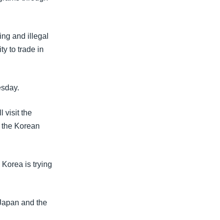
ng and illegal
ty to trade in
esday.
visit the
n the Korean
 Korea is trying
 Japan and the