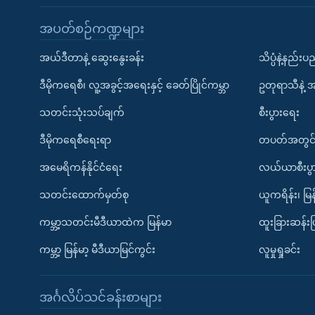
အပတ်စဉ်ကဏ္ဍများ
အယ်ဒီတာနဲ့ ဆွေးနွေးခန်း
သိပ္ပံနဲ့နည်း
ဒီမိုကရေစီ၊ လူ့အခွင့်အရေးနှင့် ခေတ်ပြိုင်ကမ္ဘာ
ဥတုရာသီနဲ့ 
သတင်းသုံးသပ်ချက်
စီးပွားရေး
ဒီမိုကရေစီရေးရာ
တပတ်အတွင်
အမေရိကန်နိုင်ငံရေး
လယ်ယာစီးပွ
သတင်းထောက်မှတ်စု
ယူကရိန်း၊ မြန
ကမ္ဘာ့သတင်းမီဒီယာထဲက မြန်မာ
ထူးခြားဆန်း
ကမ္ဘာ့ မြန်မာ့ မီဒီယာမြင်ကွင်း
လူမှုရှုခင်း
အင်္ဂလိပ်သင်ခန်းစာများ