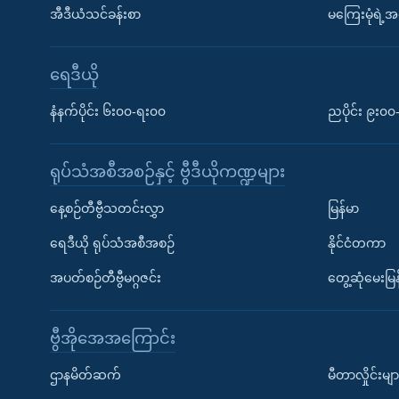
အီဒီယံသင်ခန်းစာ
မကြေးမုံရဲ့အင
ရေဒီယို
နံနက်ပိုင်း ၆း၀၀-ရး၀၀
ညပိုင်း ၉း၀
ရုပ်သံအစီအစဉ်နှင့် ဗွီဒီယိုကဏ္ဍများ
နေ့စဉ်တီဗွီသတင်းလွှာ
မြန်မာ
ရေဒီယို ရုပ်သံအစီအစဉ်
နိုင်ငံတကာ
အပတ်စဉ်တီဗွီမဂ္ဂဇင်း
တွေ့ဆုံမေးမြန
ဗွီအိုအေအကြောင်း
ဌာနမိတ်ဆက်
မီတာလှိုင်းမျာ