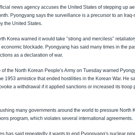
fficial news agency accuses the United States of stepping up ae
nth. Pyongyang says the surveillance is a precursor to an Iraq-s
y the United States.
th Korea warned it would take "strong and merciless" retaliato
 economic blockade. Pyongyang has said many times in the past
tions as a declaration of war.
ve of the North Korean People's Army on Tuesday warned Pyon
e 1953 armistice that ended hostilities in the Korean War. He s
voke a withdrawal if it applied sanctions or increased its troop
ushing many governments around the world to pressure North K
pons program, which violates several international agreements.
es has said repeatedly it wants to end Pyongyang's nuclear pr