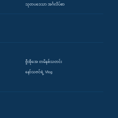
သုတပဒေသာ အင်္ဂလိပ်စာ
ဗွီအိုအေ တမိနစ်သတင်း
နော်သဇင်ရဲ့ Vlog