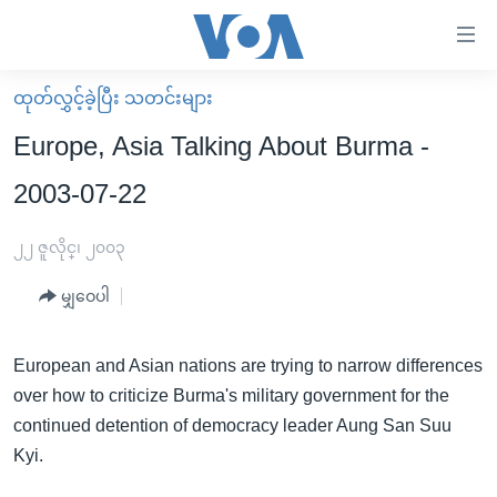
သုံး
ရ
လွယ်ကူ
ထုတ်လွှင့်ခဲ့ပြီး သတင်းများ
မူလစာမျက်နှာ
စေ
Europe, Asia Talking About Burma -
မြန်မာ
သည့်
2003-07-22
ကမ္ဘာ့သတင်းများ
Link
ဗွီဒီယို
နိုင်ငံတကာ
၂၂ ဇူလိုင္၊ ၂၀၀၃
များ
သတင်းလွတ်လပ်ခွင့်
အမေရိကန်
ပင်မ
မျှဝေပါ
ရပ်ဝန်းတခု လမ်းတခု အလွန်
တရုတ်
အကြောင်းအရာ
သို့
အင်္ဂလိပ်စာလေ့လာမယ်
အစ္စရေး-ပါလက်စတိုင်း
European and Asian nations are trying to narrow differences
ကျော်
over how to criticize Burma's military government for the
အပတ်စဉ်ကဏ္ဍများ
အမေရိကန်သုံးအီဒီယံ
ကြည့်
continued detention of democracy leader Aung San Suu
ရေဒီယိုနှင့်ရုပ်သံ အချက်အလက်များ
မကြေးမုံရဲ့ အင်္ဂလိပ်စာ
ရေဒီယို
ရန်
Kyi.
ပင်မ
ရေဒီယို/တီဗွီအစီအစဉ်
ရုပ်ရှင်ထဲက အင်္ဂလိပ်စာ
တီဗွီ