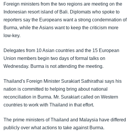
အ
Foreign ministers from the two regions are meeting on the
သုတပဒေသာ အင်္ဂလိပ်စာ
ညွန်း
Learning English
Indonesian resort island of Bali. Diplomats who spoke to
စာမျက်နှာ
reporters say the Europeans want a strong condemnation of
သို့
ဗွီအိုအေ လူမှုကွန်ယက်များ
Burma, while the Asians want to keep the criticism more
ကျော်
low-key.
ကြည့်
ရန်
Delegates from 10 Asian countries and the 15 European
ဘာသာစကားများ
ရှာဖွေ
Union members begin two days of formal talks on
ရန်
Wednesday. Burma is not attending the meeting.
နေရာ
သို့
Thailand's Foreign Minister Surakiart Sathirathai says his
ကျော်
nation is committed to helping bring about national
ရန်
reconciliation in Burma. Mr. Surakiart called on Western
countries to work with Thailand in that effort.
The prime ministers of Thailand and Malaysia have differed
publicly over what actions to take against Burma.