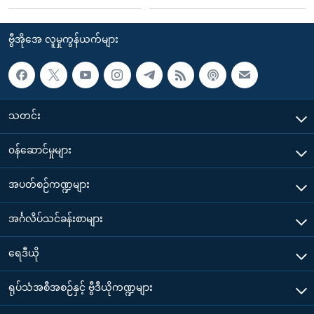
ဗွီအိုအေ လူမှုကွန်ယက်များ
သတင်း
၀န်ဆောင်မှုများ
အပတ်စဉ်ကဏ္ဍများ
အင်္ဂလိပ်သင်ခန်းစာများ
ရေဒီယို
ရုပ်သံအစီအစဉ်နှင့် ဗွီဒီယိုကဏ္ဍများ