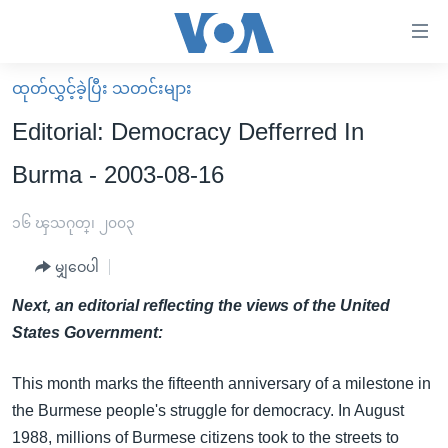
သုံး
ရ
လွယ်ကူ
ထုတ်လွှင့်ခဲ့ပြီး သတင်းများ
မူလစာမျက်နှာ
စေ
Editorial: Democracy Defferred In
မြန်မာ
သည့်
Burma - 2003-08-16
ကမ္ဘာ့သတင်းများ
Link
ဗွီဒီယို
နိုင်ငံတကာ
၁၆ ၾသဂုတ္၊ ၂၀၀၃
များ
သတင်းလွတ်လပ်ခွင့်
အမေရိကန်
ပင်မ
မျှဝေပါ
ရပ်ဝန်းတခု လမ်းတခု အလွန်
တရုတ်
အကြောင်းအရာ
Next, an editorial reflecting the views of the United
သို့
အင်္ဂလိပ်စာလေ့လာမယ်
အစ္စရေး-ပါလက်စတိုင်း
States Government:
ကျော်
အပတ်စဉ်ကဏ္ဍများ
အမေရိကန်သုံးအီဒီယံ
ကြည့်
This month marks the fifteenth anniversary of a milestone in
ရေဒီယိုနှင့်ရုပ်သံ အချက်အလက်များ
မကြေးမုံရဲ့ အင်္ဂလိပ်စာ
ရေဒီယို
ရန်
the Burmese people's struggle for democracy. In August
ပင်မ
ရေဒီယို/တီဗွီအစီအစဉ်
ရုပ်ရှင်ထဲက အင်္ဂလိပ်စာ
တီဗွီ
1988, millions of Burmese citizens took to the streets to