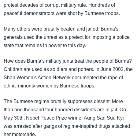
အ
protest decades of corrupt military rule. Hundreds of
သုတပဒေသာ အင်္ဂလိပ်စာ
ညွန်း
Learning English
peaceful demonstrators were shot by Burmese troops.
စာမျက်နှာ
သို့
ဗွီအိုအေ လူမှုကွန်ယက်များ
Many others were brutally beaten and jailed. Burma's
ကျော်
generals used the unrest as a pretext for imposing a police
ကြည့်
state that remains in power to this day.
ရန်
ဘာသာစကားများ
ရှာဖွေ
How does Burma's military junta treat the people of Burma?
ရန်
Children are used as soldiers and porters. In June 2002, the
နေရာ
Shan Women's Action Network documented the rape of
သို့
ethnic minority women by Burmese troops.
ကျော်
ရန်
The Burmese regime brutally suppresses dissent. More
than one thousand four hundred dissidents are in jail. On
May 30th, Nobel Peace Prize winner Aung San Suu Kyi
was arrested after gangs of regime-inspired thugs attacked
her motorcade.