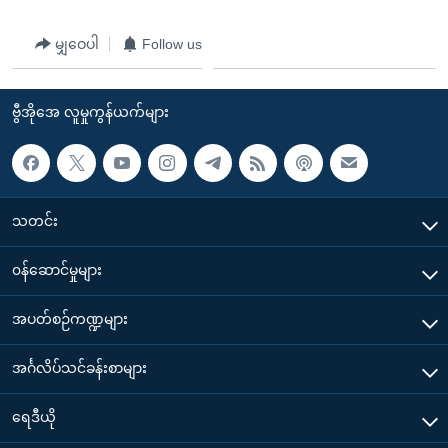
မျှဝေပါ
Follow us
ဗွီအိုအေ လူမှုကွန်ယက်များ
သတင်း
၀န်ဆောင်မှုများ
အပတ်စဉ်ကဏ္ဍများ
အင်္ဂလိပ်သင်ခန်းစာများ
ရေဒီယို