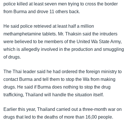
အ
police killed at least seven men trying to cross the border
သုတပဒေသာ အင်္ဂလိပ်စာ
ညွန်း
Learning English
from Burma and drove 11 others back.
စာမျက်နှာ
သို့
ဗွီအိုအေ လူမှုကွန်ယက်များ
He said police retrieved at least half a million
ကျော်
methamphetamine tablets. Mr. Thaksin said the intruders
ကြည့်
were believed to be members of the United Wa State Army,
ရန်
which is allegedly involved in the production and smuggling
ဘာသာစကားများ
ရှာဖွေ
of drugs.
ရန်
နေရာ
The Thai leader said he had ordered the foreign ministry to
သို့
contact Burma and tell them to stop the Wa from making
ကျော်
drugs. He said if Burma does nothing to stop the drug
ရန်
trafficking, Thailand will handle the situation itself.
Earlier this year, Thailand carried out a three-month war on
drugs that led to the deaths of more than 16,00 people.