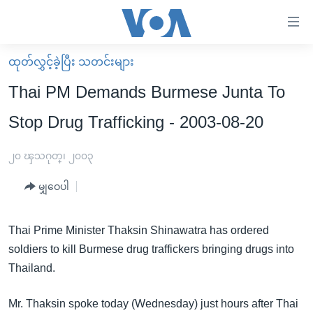
သုံး
ရ
လွယ်ကူ
ထုတ်လွှင့်ခဲ့ပြီး သတင်းများ
မူလစာမျက်နှာ
စေ
Thai PM Demands Burmese Junta To
မြန်မာ
သည့်
Stop Drug Trafficking - 2003-08-20
ကမ္ဘာ့သတင်းများ
Link
ဗွီဒီယို
နိုင်ငံတကာ
၂၀ ၾသဂုတ္၊ ၂၀၀၃
များ
သတင်းလွတ်လပ်ခွင့်
အမေရိကန်
ပင်မ
မျှဝေပါ
ရပ်ဝန်းတခု လမ်းတခု အလွန်
တရုတ်
အကြောင်းအရာ
သို့
အင်္ဂလိပ်စာလေ့လာမယ်
အစ္စရေး-ပါလက်စတိုင်း
Thai Prime Minister Thaksin Shinawatra has ordered
ကျော်
soldiers to kill Burmese drug traffickers bringing drugs into
အပတ်စဉ်ကဏ္ဍများ
အမေရိကန်သုံးအီဒီယံ
ကြည့်
Thailand.
ရေဒီယိုနှင့်ရုပ်သံ အချက်အလက်များ
မကြေးမုံရဲ့ အင်္ဂလိပ်စာ
ရေဒီယို
ရန်
ပင်မ
ရေဒီယို/တီဗွီအစီအစဉ်
ရုပ်ရှင်ထဲက အင်္ဂလိပ်စာ
တီဗွီ
Mr. Thaksin spoke today (Wednesday) just hours after Thai