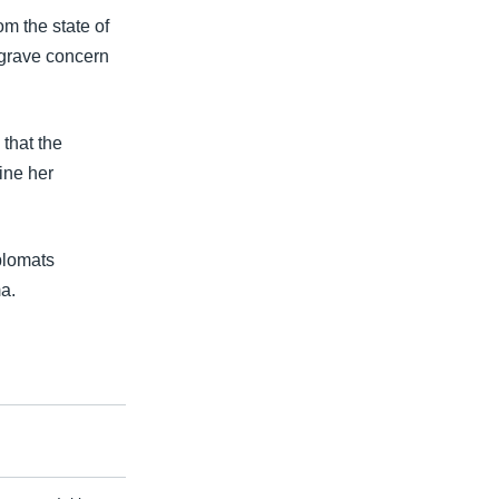
m the state of
 grave concern
that the
ine her
plomats
a.