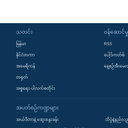
သတင်း
၀န်ဆောင်မှ
မြန်မာ
RSS
နိုင်ငံတကာ
ပေါ့ဒ်ကတ်စ်
အမေရိကန်
နေ့စဉ်အီးမေ
တရုတ်
အစ္စရေး-ပါလက်စတိုင်း
အပတ်စဉ်ကဏ္ဍများ
အယ်ဒီတာနဲ့ ဆွေးနွေးခန်း
သိပ္ပံနဲ့နည်း