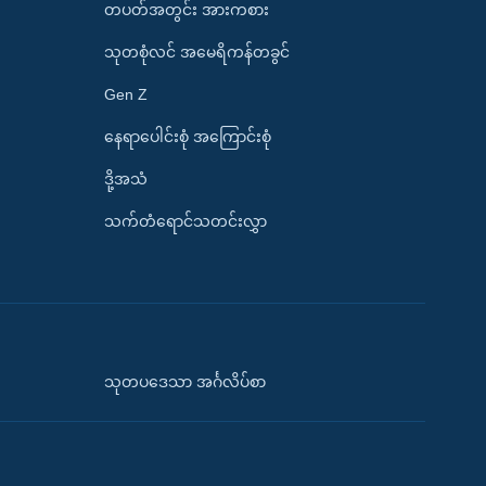
တပတ်အတွင်း အားကစား
သုတစုံလင် အမေရိကန်တခွင်
Gen Z
နေရာပေါင်းစုံ အကြောင်းစုံ
ဒို့အသံ
သက်တံရောင်သတင်းလွှာ
သုတပဒေသာ အင်္ဂလိပ်စာ