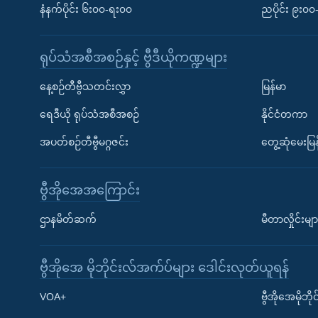
နံနက်ပိုင်း ၆း၀၀-ရး၀၀
ညပိုင်း ၉း၀
ရုပ်သံအစီအစဉ်နှင့် ဗွီဒီယိုကဏ္ဍများ
နေ့စဉ်တီဗွီသတင်းလွှာ
မြန်မာ
ရေဒီယို ရုပ်သံအစီအစဉ်
နိုင်ငံတကာ
အပတ်စဉ်တီဗွီမဂ္ဂဇင်း
တွေ့ဆုံမေးမြန
ဗွီအိုအေအကြောင်း
ဌာနမိတ်ဆက်
မီတာလှိုင်းမျာ
ဗွီအိုအေ မိုဘိုင်းလ်အက်ပ်များ ဒေါင်းလုတ်ယူရန်
Learning English
VOA+
ဗွီအိုအေမိုဘ
ဗွီအိုအေ လူမှုကွန်ယက်များ