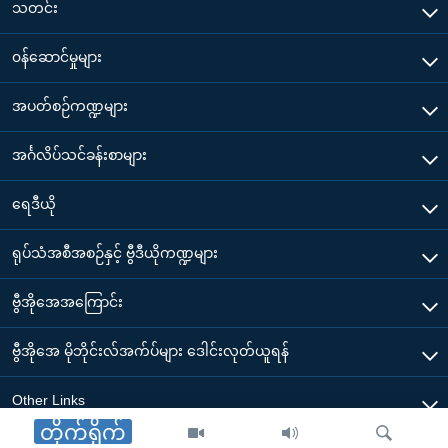
သတင်း
၀န်ဆောင်မှုများ
အပတ်စဉ်ကဏ္ဍများ
အင်္ဂလိပ်သင်ခန်းစာများ
ရေဒီယို
ရုပ်သံအစီအစဉ်နှင့် ဗွီဒီယိုကဏ္ဍများ
ဗွီအိုအေအကြောင်း
ဗွီအိုအေ မိုဘိုင်းလ်အက်ပ်များ ဒေါင်းလုတ်ယူရန်
Other Links
တိုက်ရိုက်