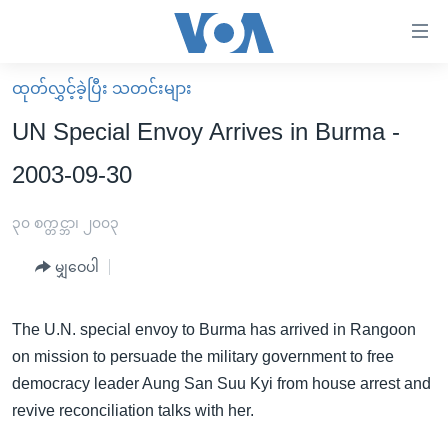
သုံး
ရ
လွယ်ကူ
ထုတ်လွှင့်ခဲ့ပြီး သတင်းများ
မူလစာမျက်နှာ
စေ
UN Special Envoy Arrives in Burma -
မြန်မာ
သည့်
2003-09-30
ကမ္ဘာ့သတင်းများ
Link
ဗွီဒီယို
နိုင်ငံတကာ
၃၀ စက္တင္ဘာ၊ ၂၀၀၃
များ
သတင်းလွတ်လပ်ခွင့်
အမေရိကန်
ပင်မ
မျှဝေပါ
ရပ်ဝန်းတခု လမ်းတခု အလွန်
တရုတ်
အကြောင်းအရာ
သို့
အင်္ဂလိပ်စာလေ့လာမယ်
အစ္စရေး-ပါလက်စတိုင်း
The U.N. special envoy to Burma has arrived in Rangoon
ကျော်
on mission to persuade the military government to free
အပတ်စဉ်ကဏ္ဍများ
အမေရိကန်သုံးအီဒီယံ
ကြည့်
democracy leader Aung San Suu Kyi from house arrest and
ရေဒီယိုနှင့်ရုပ်သံ အချက်အလက်များ
မကြေးမုံရဲ့ အင်္ဂလိပ်စာ
ရေဒီယို
ရန်
revive reconciliation talks with her.
ပင်မ
ရေဒီယို/တီဗွီအစီအစဉ်
ရုပ်ရှင်ထဲက အင်္ဂလိပ်စာ
တီဗွီ