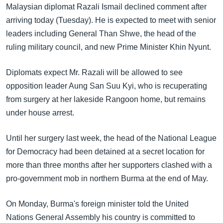
အ
Malaysian diplomat Razali Ismail declined comment after
သုတပဒေသာ အင်္ဂလိပ်စာ
ညွန်း
Learning English
arriving today (Tuesday). He is expected to meet with senior
စာမျက်နှာ
leaders including General Than Shwe, the head of the
သို့
ဗွီအိုအေ လူမှုကွန်ယက်များ
ruling military council, and new Prime Minister Khin Nyunt.
ကျော်
ကြည့်
Diplomats expect Mr. Razali will be allowed to see
ရန်
opposition leader Aung San Suu Kyi, who is recuperating
ဘာသာစကားများ
ရှာဖွေ
from surgery at her lakeside Rangoon home, but remains
ရန်
under house arrest.
နေရာ
သို့
Until her surgery last week, the head of the National League
ကျော်
for Democracy had been detained at a secret location for
ရန်
more than three months after her supporters clashed with a
pro-government mob in northern Burma at the end of May.
On Monday, Burma's foreign minister told the United
Nations General Assembly his country is committed to