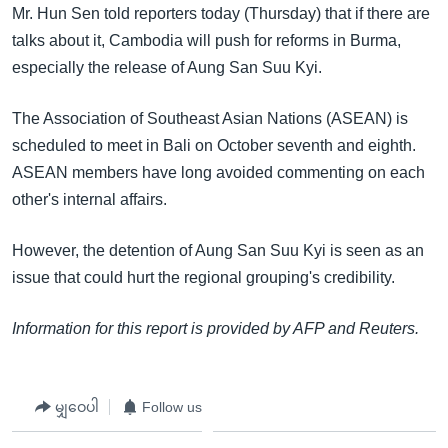
အ
Mr. Hun Sen told reporters today (Thursday) that if there are
သုတပဒေသာ အင်္ဂလိပ်စာ
ညွန်း
Learning English
talks about it, Cambodia will push for reforms in Burma,
စာမျက်နှာ
especially the release of Aung San Suu Kyi.
သို့
ဗွီအိုအေ လူမှုကွန်ယက်များ
ကျော်
The Association of Southeast Asian Nations (ASEAN) is
ကြည့်
scheduled to meet in Bali on October seventh and eighth.
ရန်
ASEAN members have long avoided commenting on each
ဘာသာစကားများ
ရှာဖွေ
other's internal affairs.
ရန်
နေရာ
However, the detention of Aung San Suu Kyi is seen as an
သို့
issue that could hurt the regional grouping's credibility.
ကျော်
Information for this report is provided by AFP and Reuters.
ရန်
မျှဝေပါ
Follow us