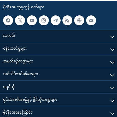
ဗွီအိုအေ လူမှုကွန်ယက်များ
သတင်း
၀န်ဆောင်မှုများ
အပတ်စဉ်ကဏ္ဍများ
အင်္ဂလိပ်သင်ခန်းစာများ
ရေဒီယို
ရုပ်သံအစီအစဉ်နှင့် ဗွီဒီယိုကဏ္ဍများ
ဗွီအိုအေအကြောင်း