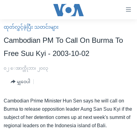
သုံး
ရ
လွယ်ကူ
ထုတ်လွှင့်ခဲ့ပြီး သတင်းများ
မူလစာမျက်နှာ
စေ
Cambodian PM To Call On Burma To
မြန်မာ
သည့်
Free Suu Kyi - 2003-10-02
ကမ္ဘာ့သတင်းများ
Link
ဗွီဒီယို
နိုင်ငံတကာ
၀၂ ေအာက္တိုဘာ၊ ၂၀၀၃
များ
သတင်းလွတ်လပ်ခွင့်
အမေရိကန်
ပင်မ
မျှဝေပါ
ရပ်ဝန်းတခု လမ်းတခု အလွန်
တရုတ်
အကြောင်းအရာ
သို့
အင်္ဂလိပ်စာလေ့လာမယ်
အစ္စရေး-ပါလက်စတိုင်း
Cambodian Prime Minister Hun Sen says he will call on
ကျော်
Burma to release opposition leader Aung San Suu Kyi if the
အပတ်စဉ်ကဏ္ဍများ
အမေရိကန်သုံးအီဒီယံ
ကြည့်
subject of her detention comes up at next week's summit of
ရေဒီယိုနှင့်ရုပ်သံ အချက်အလက်များ
မကြေးမုံရဲ့ အင်္ဂလိပ်စာ
ရေဒီယို
ရန်
regional leaders on the Indonesia island of Bali.
ပင်မ
ရေဒီယို/တီဗွီအစီအစဉ်
ရုပ်ရှင်ထဲက အင်္ဂလိပ်စာ
တီဗွီ