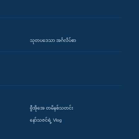
သုတပဒေသာ အင်္ဂလိပ်စာ
ဗွီအိုအေ တမိနစ်သတင်း
နော်သဇင်ရဲ့ Vlog