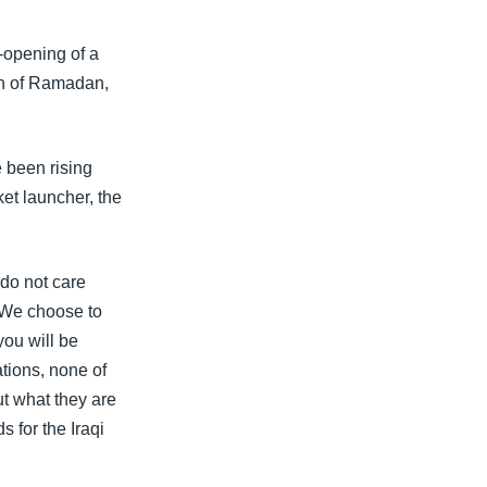
-opening of a
nth of Ramadan,
e been rising
ket launcher, the
 do not care
 We choose to
you will be
ations, none of
t what they are
s for the Iraqi