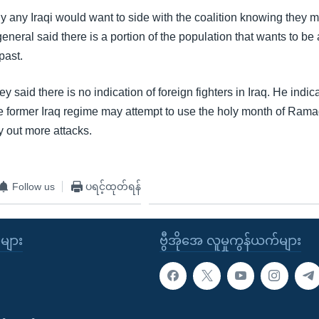
any Iraqi would want to side with the coalition knowing they m
general said there is a portion of the population that wants to be a
 past.
said there is no indication of foreign fighters in Iraq. He indi
he former Iraq regime may attempt to use the holy month of Ram
y out more attacks.
Follow us
ပရင့်ထုတ်ရန်
ုများ
ဗွီအိုအေ လူမှုကွန်ယက်များ