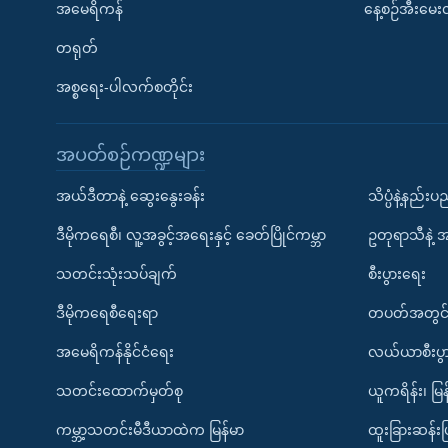
အမေရိကန်
နေ့စဉ်အီးမေ
တရုတ်
အစ္စရေး-ပါလက်စတိုင်း
အပတ်စဉ်ကဏ္ဍများ
အယ်ဒီတာနဲ့ ဆွေးနွေးခန်း
သိပ္ပံနဲ့နည်း
ဒီမိုကရေစီ၊ လူ့အခွင့်အရေးနှင့် ခေတ်ပြိုင်ကမ္ဘာ
ဥတုရာသီနဲ့ 
သတင်းသုံးသပ်ချက်
စီးပွားရေး
ဒီမိုကရေစီရေးရာ
တပတ်အတွင်
အမေရိကန်နိုင်ငံရေး
လယ်ယာစီးပွ
သတင်းထောက်မှတ်စု
ယူကရိန်း၊ မြန
ကမ္ဘာ့သတင်းမီဒီယာထဲက မြန်မာ
ထူးခြားဆန်း