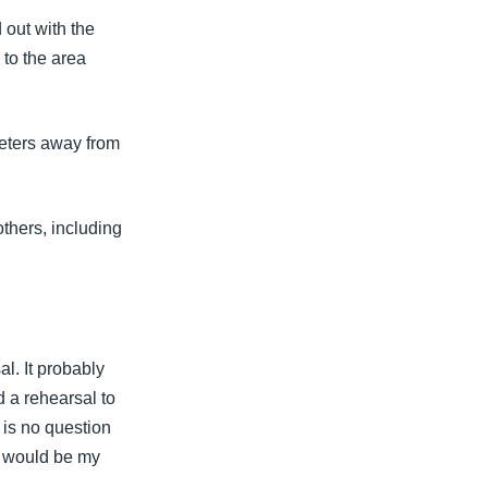
 out with the
to the area
eters away from
others, including
l. It probably
d a rehearsal to
e is no question
s would be my