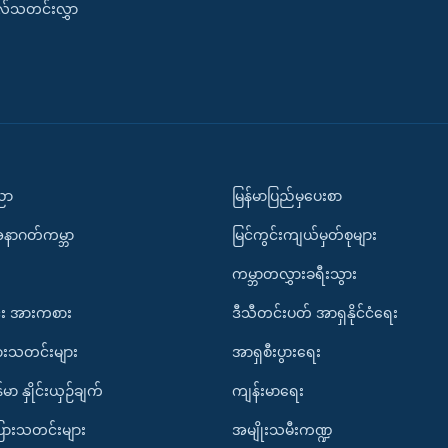
းလ်သတင်းလွှာ
ပညာ
မြန်မာပြည်မှပေးစာ
အနာဂတ်ကမ္ဘာ
မြင်ကွင်းကျယ်မှတ်စုများ
ကမ္ဘာတလွှားခရီးသွား
း အားကစား
ဒီသီတင်းပတ် အာရှနိုင်ငံရေး
ားသတင်းများ
အာရှစီးပွားရေး
်မာ နှိုင်းယှဉ်ချက်
ကျန်းမာရေး
ပြားသတင်းများ
အမျိုးသမီးကဏ္ဍ