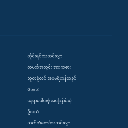
တိုင်းရင်းသတင်းလွှာ
တပတ်အတွင်း အားကစား
သုတစုံလင် အမေရိကန်တခွင်
Gen Z
နေရာပေါင်းစုံ အကြောင်းစုံ
ဒို့အသံ
သက်တံရောင်သတင်းလွှာ