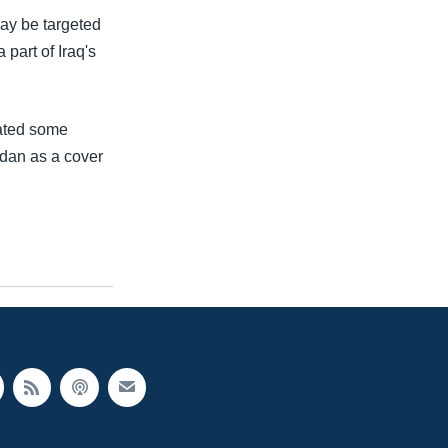
ay be targeted
 part of Iraq's
cated some
adan as a cover