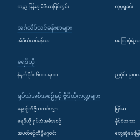
ကမ္ဘာ့ မြန်မာ့ မီဒီယာမြင်ကွင်း
လူမှုရှုခင်း
အင်္ဂလိပ်သင်ခန်းစာများ
အီဒီယံသင်ခန်းစာ
မကြေးမုံရဲ့အင
ရေဒီယို
နံနက်ပိုင်း ၆း၀၀-ရး၀၀
ညပိုင်း ၉း၀
ရုပ်သံအစီအစဉ်နှင့် ဗွီဒီယိုကဏ္ဍများ
နေ့စဉ်တီဗွီသတင်းလွှာ
မြန်မာ
ရေဒီယို ရုပ်သံအစီအစဉ်
နိုင်ငံတကာ
အပတ်စဉ်တီဗွီမဂ္ဂဇင်း
တွေ့ဆုံမေးမြန