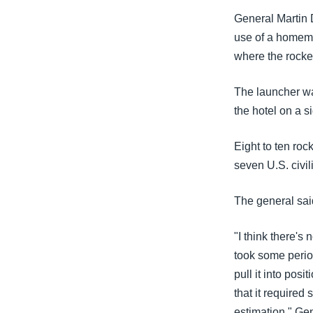
သုတပဒေသာ အင်္ဂလိပ်စာ
အ
General Martin 
ညွန်း
use of a homema
စာမျက်နှာ
where the rocket
သို့
ကျော်
The launcher wa
ကြည့်
the hotel on a s
ရန်
ရှာဖွေ
Eight to ten roc
ရန်
seven U.S. civil
နေရာ
သို့
The general sai
ကျော်
ရန်
"I think there's
took some period
pull it into posi
that it require
estimation," Ge