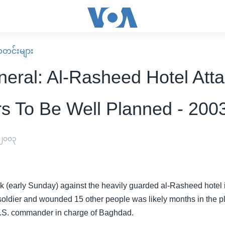
း သတင်းများ
eral: Al-Rasheed Hotel Att
s To Be Well Planned - 200
 ၂၀၀၃
ck (early Sunday) against the heavily guarded al-Rasheed hotel
 soldier and wounded 15 other people was likely months in the p
U.S. commander in charge of Baghdad.