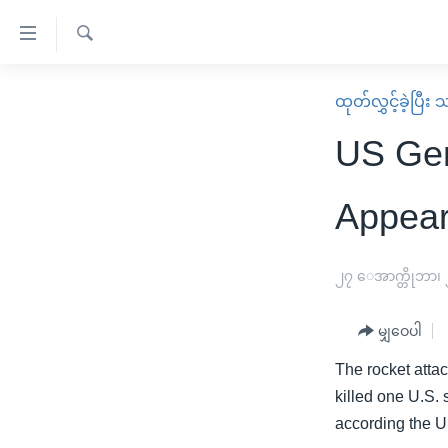
သုံး
ရ
ရှာဖွေ
လွယ်ကူ
မူလစာမျက်နှာ
ထုတ်လွှင့်ခဲ့ပြီ
ရ
စေ
မြန်မာ
လာ
US Gen
သည့်
ဒ်
ကမ္ဘာ့သတင်းများ
Link
ဗွီဒီယို
နိုင်ငံတကာ
Appear
များ
သတင်းလွတ်လပ်ခွင့်
အမေရိကန်
ပင်မ
ရပ်ဝန်းတခု လမ်းတခု အလွန်
တရုတ်
၂၇ ေအာက္တိုဘာ၊
အကြောင်းအရာ
အင်္ဂလိပ်စာလေ့လာမယ်
အစ္စရေး-ပါလက်စတိုင်း
သို့
မျှဝေပါ
အပတ်စဉ်ကဏ္ဍများ
အမေရိကန်သုံးအီဒီယံ
ကျော်
The rocket atta
ကြည့်
ရေဒီယိုနှင့်ရုပ်သံ အချက်အလက်များ
မကြေးမုံရဲ့ အင်္ဂလိပ်စာ
ရေဒီယို
killed one U.S.
ရန်
ရေဒီယို/တီဗွီအစီအစဉ်
ရုပ်ရှင်ထဲက အင်္ဂလိပ်စာ
တီဗွီ
according the 
ပင်မ