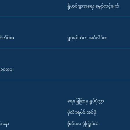
ရိုဟင်ဂျာအရေး မျှော်လင့်ချက်
်္ဂလိပ်စာ
ရုပ်ရှင်ထဲက အင်္ဂလိပ်စာ
၀-၁၀း၀၀
ရေမြေခြားမှ ရုပ်ပုံလွှာ
ပိုလီဂရပ်ဖ်.အင်ဖို
်းခန်း
ဗွီအိုအေ ပုံပြရုပ်သံ