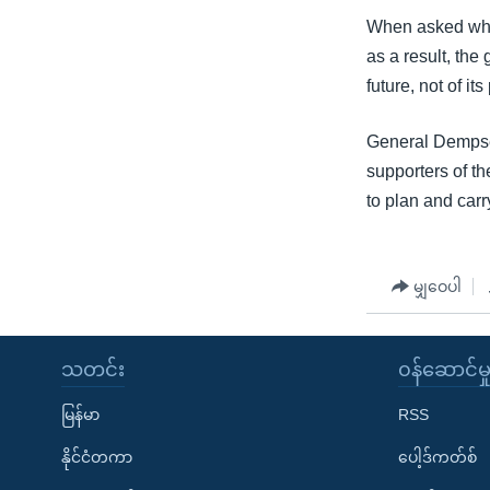
When asked why 
as a result, the 
future, not of its
General Dempsey 
supporters of t
to plan and carr
မျှဝေပါ
သတင်း
၀န်ဆောင်မှ
မြန်မာ
RSS
နိုင်ငံတကာ
ပေါ့ဒ်ကတ်စ်