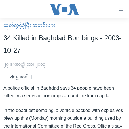
သုံး
ရ
လွယ်ကူ
ထုတ်လွှင့်ခဲ့ပြီး သတင်းများ
မူလစာမျက်နှာ
စေ
34 Killed in Baghdad Bombings - 2003-
မြန်မာ
သည့်
10-27
ကမ္ဘာ့သတင်းများ
Link
ဗွီဒီယို
နိုင်ငံတကာ
၂၇ ေအာက္တိုဘာ၊ ၂၀၀၃
များ
သတင်းလွတ်လပ်ခွင့်
အမေရိကန်
ပင်မ
မျှဝေပါ
ရပ်ဝန်းတခု လမ်းတခု အလွန်
တရုတ်
အကြောင်းအရာ
A police official in Baghdad says 34 people have been
သို့
အင်္ဂလိပ်စာလေ့လာမယ်
အစ္စရေး-ပါလက်စတိုင်း
killed in a series of bombings around the Iraqi capital.
ကျော်
အပတ်စဉ်ကဏ္ဍများ
အမေရိကန်သုံးအီဒီယံ
ကြည့်
In the deadliest bombing, a vehicle packed with explosives
ရေဒီယိုနှင့်ရုပ်သံ အချက်အလက်များ
မကြေးမုံရဲ့ အင်္ဂလိပ်စာ
ရေဒီယို
ရန်
blew up this (Monday) morning outside a building used by
ပင်မ
ရေဒီယို/တီဗွီအစီအစဉ်
ရုပ်ရှင်ထဲက အင်္ဂလိပ်စာ
တီဗွီ
the International Committee of the Red Cross. Officials say