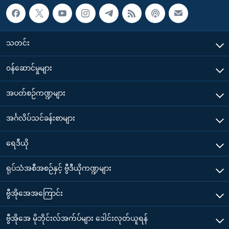
သတင်း
၀န်ဆောင်မှုများ
အပတ်စဉ်ကဏ္ဍများ
အင်္ဂလိပ်သင်ခန်းစာများ
ရေဒီယို
ရုပ်သံအစီအစဉ်နှင့် ဗွီဒီယိုကဏ္ဍများ
ဗွီအိုအေအကြောင်း
ဗွီအိုအေ မိုဘိုင်းလ်အက်ပ်များ ဒေါင်းလုတ်ယူရန်