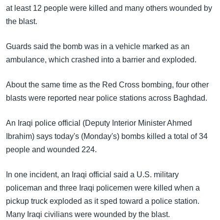
အ
at least 12 people were killed and many others wounded by
သုတပဒေသာ အင်္ဂလိပ်စာ
ညွန်း
Learning English
the blast.
စာမျက်နှာ
သို့
ဗွီအိုအေ လူမှုကွန်ယက်များ
Guards said the bomb was in a vehicle marked as an
ကျော်
ambulance, which crashed into a barrier and exploded.
ကြည့်
ရန်
About the same time as the Red Cross bombing, four other
ဘာသာစကားများ
ရှာဖွေ
blasts were reported near police stations across Baghdad.
ရန်
နေရာ
An Iraqi police official (Deputy Interior Minister Ahmed
သို့
Ibrahim) says today's (Monday's) bombs killed a total of 34
ကျော်
people and wounded 224.
ရန်
In one incident, an Iraqi official said a U.S. military
policeman and three Iraqi policemen were killed when a
pickup truck exploded as it sped toward a police station.
Many Iraqi civilians were wounded by the blast.