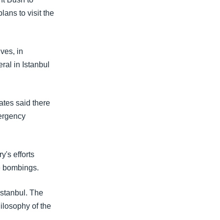
ans to visit the
ves, in
ral in Istanbul
ates said there
mergency
's efforts
he bombings.
Istanbul. The
ilosophy of the