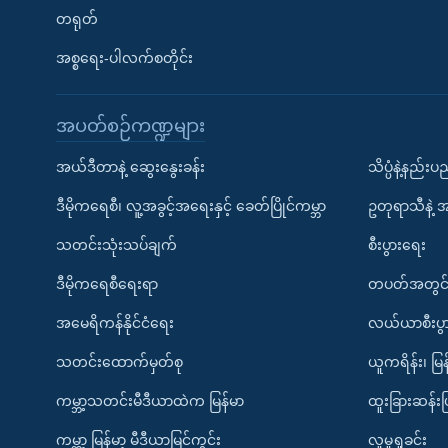
တရုတ်
အစ္စရေး-ပါလက်စတိုင်း
အပတ်စဉ်ကဏ္ဍများ
အယ်ဒီတာနဲ့ ဆွေးနွေးခန်း
သိပ္ပံနဲ့နည်း
ဒီမိုကရေစီ၊ လူ့အခွင့်အရေးနှင့် ခေတ်ပြိုင်ကမ္ဘာ
ဥတုရာသီနဲ့ 
သတင်းသုံးသပ်ချက်
စီးပွားရေး
ဒီမိုကရေစီရေးရာ
တပတ်အတွင်
အမေရိကန်နိုင်ငံရေး
လယ်ယာစီးပွ
သတင်းထောက်မှတ်စု
ယူကရိန်း၊ မြန
ကမ္ဘာ့သတင်းမီဒီယာထဲက မြန်မာ
ထူးခြားဆန်း
ကမ္ဘာ့ မြန်မာ့ မီဒီယာမြင်ကွင်း
လူမှုရှုခင်း