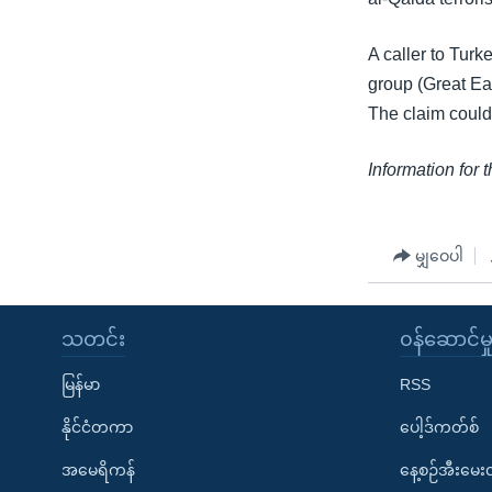
A caller to Turk
group (Great Eas
The claim could
Information for 
မျှဝေပါ
သတင်း
၀န်ဆောင်မှ
မြန်မာ
RSS
နိုင်ငံတကာ
ပေါ့ဒ်ကတ်စ်
အမေရိကန်
နေ့စဉ်အီးမေ