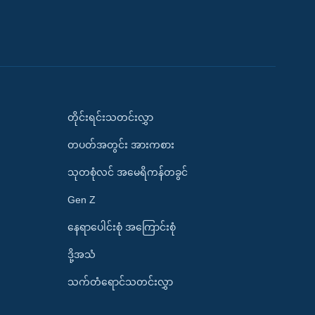
တိုင်းရင်းသတင်းလွှာ
တပတ်အတွင်း အားကစား
သုတစုံလင် အမေရိကန်တခွင်
Gen Z
နေရာပေါင်းစုံ အကြောင်းစုံ
ဒို့အသံ
သက်တံရောင်သတင်းလွှာ