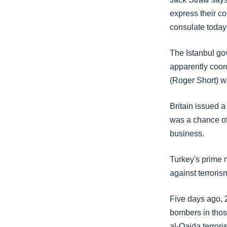
သုတပဒေသာ အင်္ဂလိပ်စာ
အ
express their co
ညွန်း
consulate today
စာမျက်နှာ
သို့
The Istanbul go
ကျော်
apparently coord
ကြည့်
(Roger Short) w
ရန်
ရှာဖွေ
Britain issued a
ရန်
was a chance of 
နေရာ
business.
သို့
ကျော်
Turkey's prime 
ရန်
against terrori
Five days ago, 
bombers in thos
al-Qaida terrori