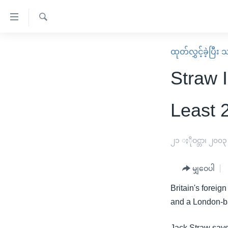
သုံး
ရ
ရှာဖွေ
လွယ်ကူ
မူလစာမျက်နှာ
ထုတ်လွှင့်ခဲ့ပြီ
ရ
စေ
မြန်မာ
လာ
Straw I
သည့်
ဒ်
ကမ္ဘာ့သတင်းများ
Link
ဗွီဒီယို
နိုင်ငံတကာ
Least 
များ
သတင်းလွတ်လပ်ခွင့်
အမေရိကန်
ပင်မ
ရပ်ဝန်းတခု လမ်းတခု အလွန်
တရုတ်
၂၁ ႏိုဝင္ဘာ၊ ၂၀၀၃
အကြောင်းအရာ
အင်္ဂလိပ်စာလေ့လာမယ်
အစ္စရေး-ပါလက်စတိုင်း
သို့
မျှဝေပါ
အပတ်စဉ်ကဏ္ဍများ
အမေရိကန်သုံးအီဒီယံ
ကျော်
Britain's foreig
ကြည့်
ရေဒီယိုနှင့်ရုပ်သံ အချက်အလက်များ
မကြေးမုံရဲ့ အင်္ဂလိပ်စာ
ရေဒီယို
and a London-ba
ရန်
ရေဒီယို/တီဗွီအစီအစဉ်
ရုပ်ရှင်ထဲက အင်္ဂလိပ်စာ
တီဗွီ
ပင်မ
Jack Straw says