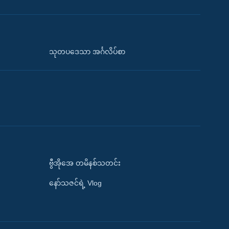
သုတပဒေသာ အင်္ဂလိပ်စာ
ဗွီအိုအေ တမိနစ်သတင်း
နော်သဇင်ရဲ့ Vlog