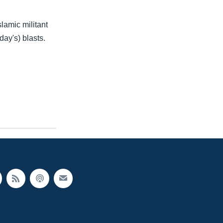
lamic militant
ay's) blasts.