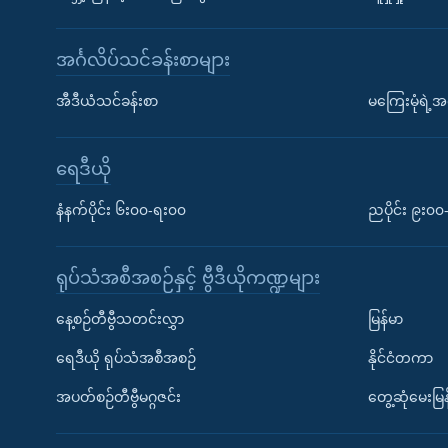
အင်္ဂလိပ်သင်ခန်းစာများ
အီဒီယံသင်ခန်းစာ
မကြေးမုံရဲ့အင
ရေဒီယို
နံနက်ပိုင်း ၆း၀၀-ရး၀၀
ညပိုင်း ၉း၀
ရုပ်သံအစီအစဉ်နှင့် ဗွီဒီယိုကဏ္ဍများ
နေ့စဉ်တီဗွီသတင်းလွှာ
မြန်မာ
ရေဒီယို ရုပ်သံအစီအစဉ်
နိုင်ငံတကာ
အပတ်စဉ်တီဗွီမဂ္ဂဇင်း
တွေ့ဆုံမေးမြန