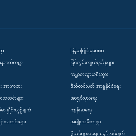
ပညာ
မြန်မာပြည်မှပေးစာ
အနာဂတ်ကမ္ဘာ
မြင်ကွင်းကျယ်မှတ်စုများ
ကမ္ဘာတလွှားခရီးသွား
း အားကစား
ဒီသီတင်းပတ် အာရှနိုင်ငံရေး
ားသတင်းများ
အာရှစီးပွားရေး
်မာ နှိုင်းယှဉ်ချက်
ကျန်းမာရေး
ပြားသတင်းများ
အမျိုးသမီးကဏ္ဍ
ရိုဟင်ဂျာအရေး မျှော်လင့်ချက်