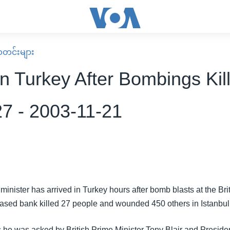
း သတင်းများ
n Turkey After Bombings Kill
27 - 2003-11-21
n minister has arrived in Turkey hours after bomb blasts at the Br
sed bank killed 27 people and wounded 450 others in Istanbul
 he was asked by British Prime Minister Tony Blair and Preside