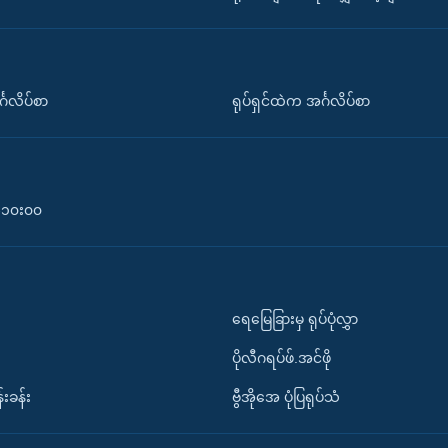
်္ဂလိပ်စာ
ရုပ်ရှင်ထဲက အင်္ဂလိပ်စာ
၀-၁၀း၀၀
ရေမြေခြားမှ ရုပ်ပုံလွှာ
ပိုလီဂရပ်ဖ်.အင်ဖို
်းခန်း
ဗွီအိုအေ ပုံပြရုပ်သံ