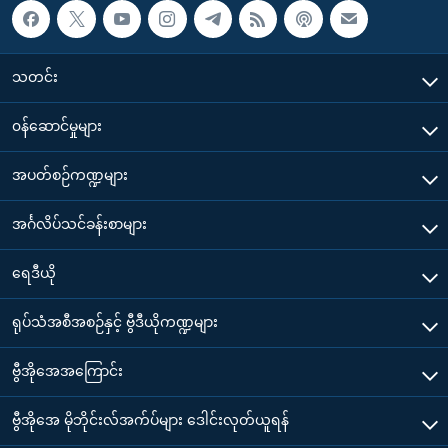
သတင်း
၀န်ဆောင်မှုများ
အပတ်စဉ်ကဏ္ဍများ
အင်္ဂလိပ်သင်ခန်းစာများ
ရေဒီယို
ရုပ်သံအစီအစဉ်နှင့် ဗွီဒီယိုကဏ္ဍများ
ဗွီအိုအေအကြောင်း
ဗွီအိုအေ မိုဘိုင်းလ်အက်ပ်များ ဒေါင်းလုတ်ယူရန်