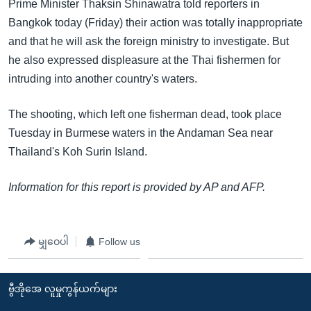
အ
Prime Minister Thaksin Shinawatra told reporters in
သုတပဒေသာ အင်္ဂလိပ်စာ
ညွန်း
Bangkok today (Friday) their action was totally inappropriate
Learning English
စာမျက်နှာ
and that he will ask the foreign ministry to investigate. But
သို့
he also expressed displeasure at the Thai fishermen for
ဗွီအိုအေ လူမှုကွန်ယက်များ
ကျော်
intruding into another country's waters.
ကြည့်
The shooting, which left one fisherman dead, took place
ရန်
ဘာသာစကားများ
Tuesday in Burmese waters in the Andaman Sea near
ရှာဖွေ
Thailand's Koh Surin Island.
ရန်
နေရာ
Information for this report is provided by AP and AFP.
သို့
ကျော်
ရန်
မျှဝေပါ
Follow us
ဗွီအိုအေ လူမှုကွန်ယက်များ