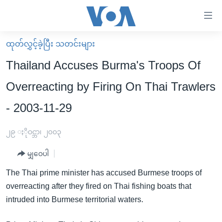
သုံး
ရ
လွယ်ကူ
ထုတ်လွှင့်ခဲ့ပြီး သတင်းများ
မူလစာမျက်နှာ
စေ
Thailand Accuses Burma's Troops Of
မြန်မာ
သည့်
Overreacting by Firing On Thai Trawlers
ကမ္ဘာ့သတင်းများ
Link
- 2003-11-29
ဗွီဒီယို
နိုင်ငံတကာ
များ
သတင်းလွတ်လပ်ခွင့်
အမေရိကန်
ပင်မ
၂၉ ႏိုဝင္ဘာ၊ ၂၀၀၃
ရပ်ဝန်းတခု လမ်းတခု အလွန်
တရုတ်
အကြောင်းအရာ
မျှဝေပါ
သို့
အင်္ဂလိပ်စာလေ့လာမယ်
အစ္စရေး-ပါလက်စတိုင်း
ကျော်
The Thai prime minister has accused Burmese troops of
အပတ်စဉ်ကဏ္ဍများ
အမေရိကန်သုံးအီဒီယံ
ကြည့်
overreacting after they fired on Thai fishing boats that
ရေဒီယိုနှင့်ရုပ်သံ အချက်အလက်များ
မကြေးမုံရဲ့ အင်္ဂလိပ်စာ
ရေဒီယို
ရန်
intruded into Burmese territorial waters.
ပင်မ
ရေဒီယို/တီဗွီအစီအစဉ်
ရုပ်ရှင်ထဲက အင်္ဂလိပ်စာ
တီဗွီ