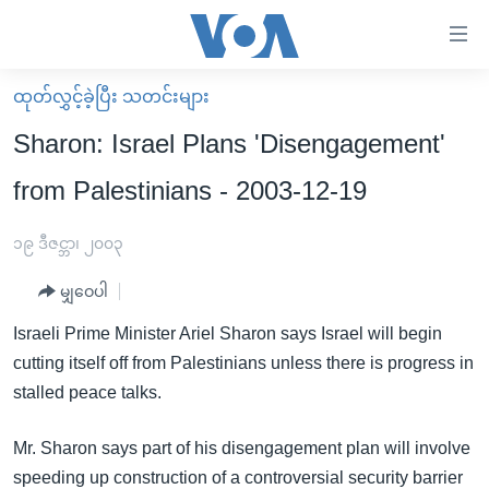
သုံး
ရ
လွယ်ကူ
ထုတ်လွှင့်ခဲ့ပြီး သတင်းများ
မူလစာမျက်နှာ
စေ
Sharon: Israel Plans 'Disengagement'
မြန်မာ
သည့်
from Palestinians - 2003-12-19
ကမ္ဘာ့သတင်းများ
Link
ဗွီဒီယို
နိုင်ငံတကာ
၁၉ ဒီဇင္ဘာ၊ ၂၀၀၃
များ
သတင်းလွတ်လပ်ခွင့်
အမေရိကန်
ပင်မ
မျှဝေပါ
ရပ်ဝန်းတခု လမ်းတခု အလွန်
တရုတ်
အကြောင်းအရာ
Israeli Prime Minister Ariel Sharon says Israel will begin
သို့
အင်္ဂလိပ်စာလေ့လာမယ်
အစ္စရေး-ပါလက်စတိုင်း
cutting itself off from Palestinians unless there is progress in
ကျော်
အပတ်စဉ်ကဏ္ဍများ
အမေရိကန်သုံးအီဒီယံ
stalled peace talks.
ကြည့်
ရေဒီယိုနှင့်ရုပ်သံ အချက်အလက်များ
မကြေးမုံရဲ့ အင်္ဂလိပ်စာ
ရေဒီယို
ရန်
Mr. Sharon says part of his disengagement plan will involve
ပင်မ
ရေဒီယို/တီဗွီအစီအစဉ်
ရုပ်ရှင်ထဲက အင်္ဂလိပ်စာ
တီဗွီ
speeding up construction of a controversial security barrier