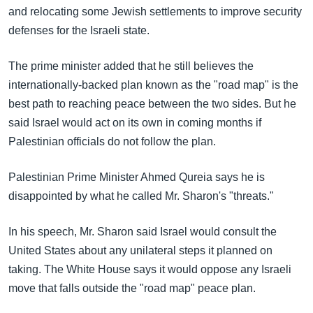
အ
and relocating some Jewish settlements to improve security
သုတပဒေသာ အင်္ဂလိပ်စာ
ညွန်း
Learning English
defenses for the Israeli state.
စာမျက်နှာ
သို့
ဗွီအိုအေ လူမှုကွန်ယက်များ
The prime minister added that he still believes the
ကျော်
internationally-backed plan known as the "road map" is the
ကြည့်
best path to reaching peace between the two sides. But he
ရန်
said Israel would act on its own in coming months if
ဘာသာစကားများ
ရှာဖွေ
Palestinian officials do not follow the plan.
ရန်
နေရာ
Palestinian Prime Minister Ahmed Qureia says he is
သို့
disappointed by what he called Mr. Sharon's "threats."
ကျော်
ရန်
In his speech, Mr. Sharon said Israel would consult the
United States about any unilateral steps it planned on
taking. The White House says it would oppose any Israeli
move that falls outside the "road map" peace plan.