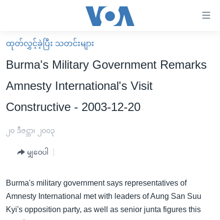
သုံး
ရ
လွယ်ကူ
ထုတ်လွှင့်ခဲ့ပြီး သတင်းများ
မူလစာမျက်နှာ
စေ
Burma's Military Government Remarks
မြန်မာ
သည့်
Amnesty International's Visit
ကမ္ဘာ့သတင်းများ
Link
Constructive - 2003-12-20
ဗွီဒီယို
နိုင်ငံတကာ
များ
သတင်းလွတ်လပ်ခွင့်
အမေရိကန်
ပင်မ
၂၀ ဒီဇင္ဘာ၊ ၂၀၀၃
ရပ်ဝန်းတခု လမ်းတခု အလွန်
တရုတ်
အကြောင်းအရာ
မျှဝေပါ
သို့
အင်္ဂလိပ်စာလေ့လာမယ်
အစ္စရေး-ပါလက်စတိုင်း
ကျော်
အပတ်စဉ်ကဏ္ဍများ
အမေရိကန်သုံးအီဒီယံ
ကြည့်
Burma's military government says representatives of
ရေဒီယိုနှင့်ရုပ်သံ အချက်အလက်များ
မကြေးမုံရဲ့ အင်္ဂလိပ်စာ
ရေဒီယို
ရန်
Amnesty International met with leaders of Aung San Suu
ပင်မ
Kyi's opposition party, as well as senior junta figures this
ရေဒီယို/တီဗွီအစီအစဉ်
ရုပ်ရှင်ထဲက အင်္ဂလိပ်စာ
တီဗွီ