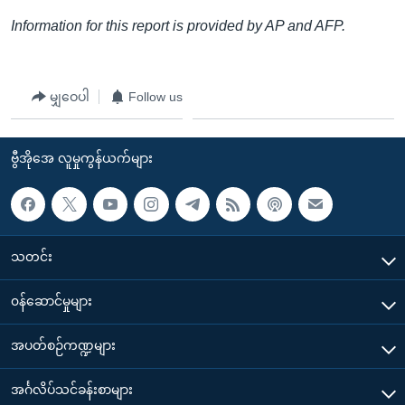
Information for this report is provided by AP and AFP.
မျှဝေပါ
Follow us
ဗွီအိုအေ လူမှုကွန်ယက်များ
သတင်း
၀န်ဆောင်မှုများ
အပတ်စဉ်ကဏ္ဍများ
အင်္ဂလိပ်သင်ခန်းစာများ