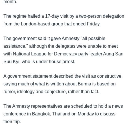
အ
month.
သုတပဒေသာ အင်္ဂလိပ်စာ
ညွန်း
Learning English
The regime hailed a 17-day visit by a two-person delegation
စာမျက်နှာ
from the London-based group that ended Friday.
သို့
ဗွီအိုအေ လူမှုကွန်ယက်များ
ကျော်
The government said it gave Amnesty "all possible
ကြည့်
assistance," although the delegates were unable to meet
ရန်
ဘာသာစကားများ
with National League for Democracy party leader Aung San
ရှာဖွေ
Suu Kyi, who is under house arrest.
ရန်
နေရာ
A government statement described the visit as constructive,
သို့
saying much of what is written about Burma is based on
ကျော်
rumor, ideology and conjecture, rather than fact.
ရန်
The Amnesty representatives are scheduled to hold a news
conference in Bangkok, Thailand on Monday to discuss
their trip.