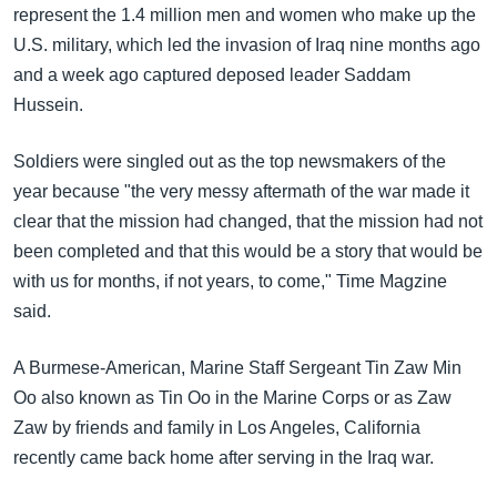
အ
represent the 1.4 million men and women who make up the
သုတပဒေသာ အင်္ဂလိပ်စာ
ညွန်း
Learning English
U.S. military, which led the invasion of Iraq nine months ago
စာမျက်နှာ
and a week ago captured deposed leader Saddam
သို့
ဗွီအိုအေ လူမှုကွန်ယက်များ
Hussein.
ကျော်
ကြည့်
Soldiers were singled out as the top newsmakers of the
ရန်
year because "the very messy aftermath of the war made it
ဘာသာစကားများ
ရှာဖွေ
clear that the mission had changed, that the mission had not
ရန်
been completed and that this would be a story that would be
နေရာ
with us for months, if not years, to come," Time Magzine
သို့
said.
ကျော်
ရန်
A Burmese-American, Marine Staff Sergeant Tin Zaw Min
Oo also known as Tin Oo in the Marine Corps or as Zaw
Zaw by friends and family in Los Angeles, California
recently came back home after serving in the Iraq war.