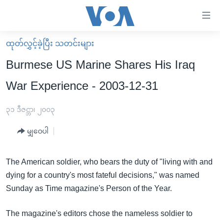
သုံး
ရ
လွယ်ကူ
ထုတ်လွှင့်ခဲ့ပြီး သတင်းများ
မူလစာမျက်နှာ
စေ
Burmese US Marine Shares His Iraq
မြန်မာ
သည့်
War Experience - 2003-12-31
ကမ္ဘာ့သတင်းများ
Link
ဗွီဒီယို
နိုင်ငံတကာ
၃၁ ဒီဇင္ဘာ၊ ၂၀၀၃
များ
သတင်းလွတ်လပ်ခွင့်
အမေရိကန်
ပင်မ
မျှဝေပါ
ရပ်ဝန်းတခု လမ်းတခု အလွန်
တရုတ်
အကြောင်းအရာ
သို့
အင်္ဂလိပ်စာလေ့လာမယ်
အစ္စရေး-ပါလက်စတိုင်း
The American soldier, who bears the duty of "living with and
ကျော်
dying for a country's most fateful decisions," was named
အပတ်စဉ်ကဏ္ဍများ
အမေရိကန်သုံးအီဒီယံ
ကြည့်
Sunday as Time magazine's Person of the Year.
ရေဒီယိုနှင့်ရုပ်သံ အချက်အလက်များ
မကြေးမုံရဲ့ အင်္ဂလိပ်စာ
ရေဒီယို
ရန်
ပင်မ
ရေဒီယို/တီဗွီအစီအစဉ်
ရုပ်ရှင်ထဲက အင်္ဂလိပ်စာ
တီဗွီ
The magazine's editors chose the nameless soldier to