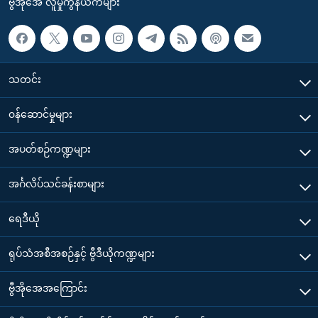
ဗွီအိုအေ လူမှုကွန်ယက်များ
သတင်း
၀န်ဆောင်မှုများ
အပတ်စဉ်ကဏ္ဍများ
အင်္ဂလိပ်သင်ခန်းစာများ
ရေဒီယို
ရုပ်သံအစီအစဉ်နှင့် ဗွီဒီယိုကဏ္ဍများ
ဗွီအိုအေအကြောင်း