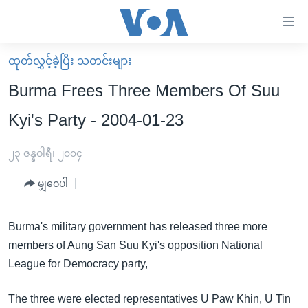
သုံး
ရ
လွယ်ကူ
ထုတ်လွှင့်ခဲ့ပြီး သတင်းများ
မူလစာမျက်နှာ
စေ
Burma Frees Three Members Of Suu
မြန်မာ
သည့်
Kyi's Party - 2004-01-23
ကမ္ဘာ့သတင်းများ
Link
ဗွီဒီယို
နိုင်ငံတကာ
၂၃ ဇန္နဝါရီ၊ ၂၀၀၄
များ
သတင်းလွတ်လပ်ခွင့်
အမေရိကန်
ပင်မ
မျှဝေပါ
ရပ်ဝန်းတခု လမ်းတခု အလွန်
တရုတ်
အကြောင်းအရာ
သို့
အင်္ဂလိပ်စာလေ့လာမယ်
အစ္စရေး-ပါလက်စတိုင်း
Burma's military government has released three more
ကျော်
members of Aung San Suu Kyi's opposition National
အပတ်စဉ်ကဏ္ဍများ
အမေရိကန်သုံးအီဒီယံ
ကြည့်
League for Democracy party,
ရေဒီယိုနှင့်ရုပ်သံ အချက်အလက်များ
မကြေးမုံရဲ့ အင်္ဂလိပ်စာ
ရေဒီယို
ရန်
ပင်မ
ရေဒီယို/တီဗွီအစီအစဉ်
ရုပ်ရှင်ထဲက အင်္ဂလိပ်စာ
တီဗွီ
The three were elected representatives U Paw Khin, U Tin