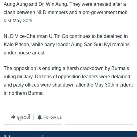
အ
Aung Aung and Dr. Win Aung. They were arrested after a
သုတပဒေသာ အင်္ဂလိပ်စာ
ညွန်း
Learning English
clash between NLD members and a pro-government mob
စာမျက်နှာ
last May 30th.
သို့
ဗွီအိုအေ လူမှုကွန်ယက်များ
ကျော်
NLD Vice-Chairman U Tin Oo continues to be detained in
ကြည့်
Kale Prison, while party leader Aung San Suu Kyi remains
ရန်
under house arrest.
ဘာသာစကားများ
ရှာဖွေ
ရန်
The opposition is enduring a harsh crackdown by Burma's
နေရာ
ruling military. Dozens of opposition leaders were detained
သို့
and party offices were shut down after the May 30th incident
ကျော်
in northern Burma.
ရန်
မျှဝေပါ
Follow us