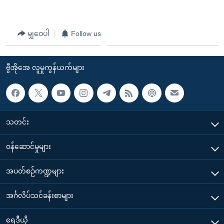
မျှဝေပါ
Follow us
ဗွီအိုအေ လူမှုကွန်ယက်များ
သတင်း
၀န်ဆောင်မှုများ
အပတ်စဉ်ကဏ္ဍများ
အင်္ဂလိပ်သင်ခန်းစာများ
ရေဒီယို