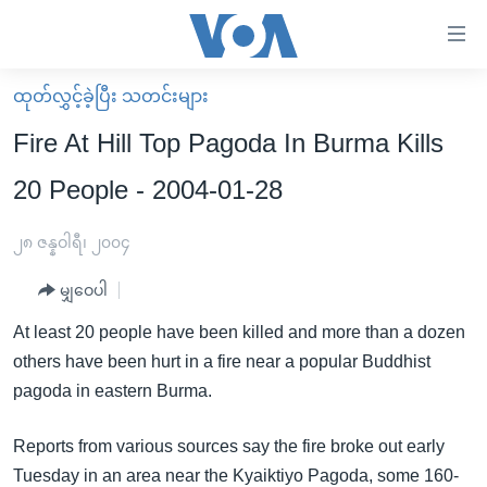
သုံး
ရ
လွယ်ကူ
ထုတ်လွှင့်ခဲ့ပြီး သတင်းများ
မူလစာမျက်နှာ
စေ
Fire At Hill Top Pagoda In Burma Kills
မြန်မာ
သည့်
20 People - 2004-01-28
ကမ္ဘာ့သတင်းများ
Link
ဗွီဒီယို
နိုင်ငံတကာ
၂၈ ဇန္နဝါရီ၊ ၂၀၀၄
များ
သတင်းလွတ်လပ်ခွင့်
အမေရိကန်
ပင်မ
မျှဝေပါ
ရပ်ဝန်းတခု လမ်းတခု အလွန်
တရုတ်
အကြောင်းအရာ
At least 20 people have been killed and more than a dozen
သို့
အင်္ဂလိပ်စာလေ့လာမယ်
အစ္စရေး-ပါလက်စတိုင်း
others have been hurt in a fire near a popular Buddhist
ကျော်
အပတ်စဉ်ကဏ္ဍများ
အမေရိကန်သုံးအီဒီယံ
pagoda in eastern Burma.
ကြည့်
ရေဒီယိုနှင့်ရုပ်သံ အချက်အလက်များ
မကြေးမုံရဲ့ အင်္ဂလိပ်စာ
ရေဒီယို
ရန်
Reports from various sources say the fire broke out early
ပင်မ
ရေဒီယို/တီဗွီအစီအစဉ်
ရုပ်ရှင်ထဲက အင်္ဂလိပ်စာ
တီဗွီ
Tuesday in an area near the Kyaiktiyo Pagoda, some 160-