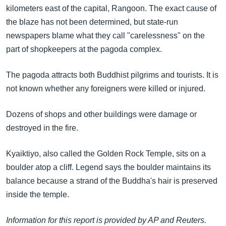
အ
kilometers east of the capital, Rangoon. The exact cause of
သုတပဒေသာ အင်္ဂလိပ်စာ
ညွန်း
Learning English
the blaze has not been determined, but state-run
စာမျက်နှာ
newspapers blame what they call "carelessness" on the
သို့
ဗွီအိုအေ လူမှုကွန်ယက်များ
part of shopkeepers at the pagoda complex.
ကျော်
ကြည့်
The pagoda attracts both Buddhist pilgrims and tourists. It is
ရန်
not known whether any foreigners were killed or injured.
ဘာသာစကားများ
ရှာဖွေ
ရန်
Dozens of shops and other buildings were damage or
နေရာ
destroyed in the fire.
သို့
ကျော်
Kyaiktiyo, also called the Golden Rock Temple, sits on a
ရန်
boulder atop a cliff. Legend says the boulder maintains its
balance because a strand of the Buddha's hair is preserved
inside the temple.
Information for this report is provided by AP and Reuters.