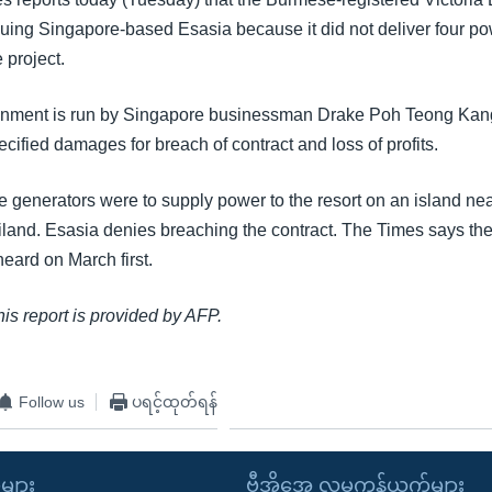
suing Singapore-based Esasia because it did not deliver four p
 project.
tainment is run by Singapore businessman Drake Poh Teong Ka
cified damages for breach of contract and loss of profits.
he generators were to supply power to the resort on an island ne
iland. Esasia denies breaching the contract. The Times says the
eard on March first.
this report is provided by AFP.
Follow us
ပရင့်ထုတ်ရန်
ုများ
ဗွီအိုအေ လူမှုကွန်ယက်များ