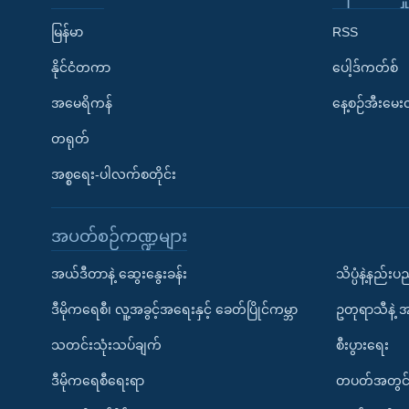
မြန်မာ
RSS
နိုင်ငံတကာ
ပေါ့ဒ်ကတ်စ်
အမေရိကန်
နေ့စဉ်အီးမေ
တရုတ်
အစ္စရေး-ပါလက်စတိုင်း
အပတ်စဉ်ကဏ္ဍများ
အယ်ဒီတာနဲ့ ဆွေးနွေးခန်း
သိပ္ပံနဲ့နည်း
ဒီမိုကရေစီ၊ လူ့အခွင့်အရေးနှင့် ခေတ်ပြိုင်ကမ္ဘာ
ဥတုရာသီနဲ့ 
သတင်းသုံးသပ်ချက်
စီးပွားရေး
ဒီမိုကရေစီရေးရာ
တပတ်အတွင်