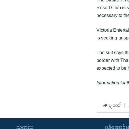
သုတပဒေသာ အင်္ဂလိပ်စာ
အ
Resort Club is 
ညွန်း
necessary to the
စာမျက်နှာ
သို့
Victoria Enter
ကျော်
is seeking unspe
ကြည့်
ရန်
The suit says t
ရှာဖွေ
border with Tha
ရန်
expected to be h
နေရာ
သို့
Information for 
ကျော်
ရန်
မျှဝေပါ
သတင်း
၀န်ဆောင်မှ