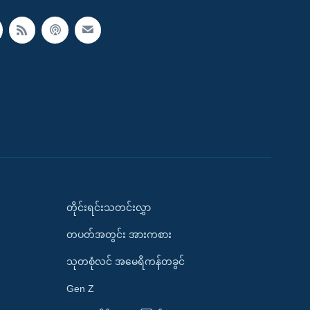
တိုင်းရင်းသတင်းလွှာ
တပတ်အတွင်း အားကစား
သုတစုံလင် အမေရိကန်တခွင်
Gen Z