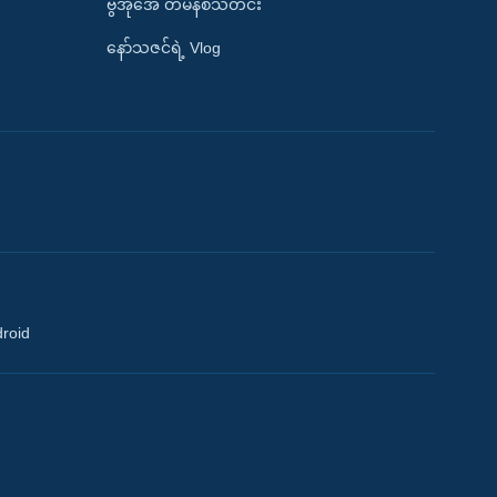
ဗွီအိုအေ တမိနစ်သတင်း
နော်သဇင်ရဲ့ Vlog
droid