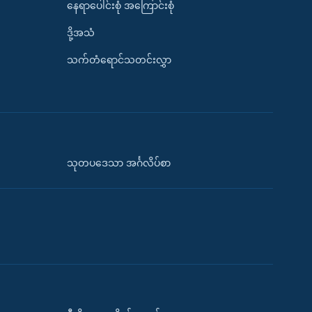
နေရာပေါင်းစုံ အကြောင်းစုံ
ဒို့အသံ
သက်တံရောင်သတင်းလွှာ
သုတပဒေသာ အင်္ဂလိပ်စာ