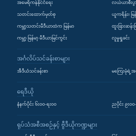
အမေရိကန်နိုင်ငံရေး
လယ်ယာစီးပွ
သတင်းထောက်မှတ်စု
ယူကရိန်း၊ မြန
ကမ္ဘာ့သတင်းမီဒီယာထဲက မြန်မာ
ထူးခြားဆန်း
ကမ္ဘာ့ မြန်မာ့ မီဒီယာမြင်ကွင်း
လူမှုရှုခင်း
အင်္ဂလိပ်သင်ခန်းစာများ
အီဒီယံသင်ခန်းစာ
မကြေးမုံရဲ့အင
ရေဒီယို
နံနက်ပိုင်း ၆း၀၀-ရး၀၀
ညပိုင်း ၉း၀
ရုပ်သံအစီအစဉ်နှင့် ဗွီဒီယိုကဏ္ဍများ