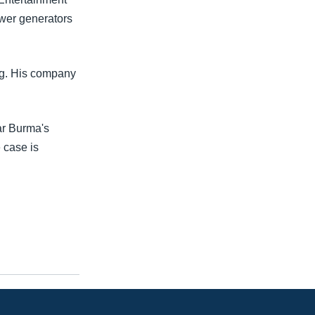
ower generators
ng. His company
ar Burma's
 case is