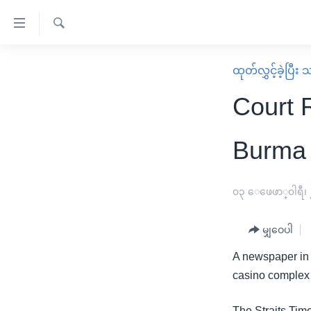
သုံး
ရ
ရှာဖွေ
လွယ်ကူ
မူလစာမျက်နှာ
ထုတ်လွှင့်ခဲ့ပြီ
ရ
စေ
မြန်မာ
လာ
Court 
သည့်
ဒ်
ကမ္ဘာ့သတင်းများ
Link
ဗွီဒီယို
နိုင်ငံတကာ
Burma 
များ
သတင်းလွတ်လပ်ခွင့်
အမေရိကန်
ပင်မ
ရပ်ဝန်းတခု လမ်းတခု အလွန်
တရုတ်
၀၃ ေဖေဖာ္၀ါရီ၊
အကြောင်းအရာ
အင်္ဂလိပ်စာလေ့လာမယ်
အစ္စရေး-ပါလက်စတိုင်း
သို့
မျှဝေပါ
အပတ်စဉ်ကဏ္ဍများ
အမေရိကန်သုံးအီဒီယံ
ကျော်
A newspaper in 
ကြည့်
ရေဒီယိုနှင့်ရုပ်သံ အချက်အလက်များ
မကြေးမုံရဲ့ အင်္ဂလိပ်စာ
ရေဒီယို
casino complex 
ရန်
ရေဒီယို/တီဗွီအစီအစဉ်
ရုပ်ရှင်ထဲက အင်္ဂလိပ်စာ
တီဗွီ
ပင်မ
The Straits Tim