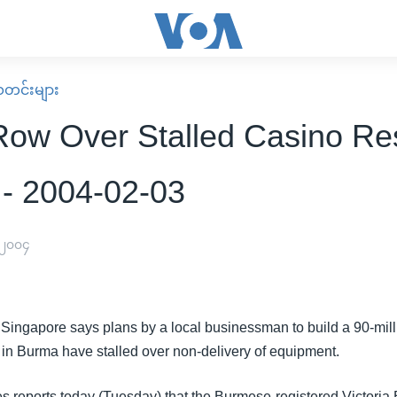
း သတင်းများ
Row Over Stalled Casino Res
- 2004-02-03
 ၂၀၀၄
Singapore says plans by a local businessman to build a 90-mill
in Burma have stalled over non-delivery of equipment.
es reports today (Tuesday) that the Burmese-registered Victoria