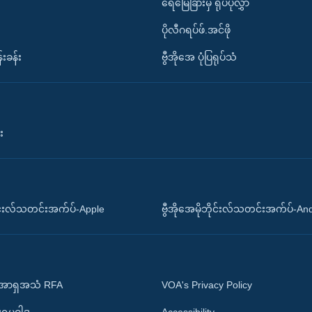
ရေမြေခြားမှ ရုပ်ပုံလွှာ
ပိုလီဂရပ်ဖ်.အင်ဖို
်းခန်း
ဗွီအိုအေ ပုံပြရုပ်သံ
း
ိုင်းလ်သတင်းအက်ပ်-Apple
ဗွီအိုအေမိုဘိုင်းလ်သတင်းအက်ပ်-An
 အာရှအသံ RFA
VOA's Privacy Policy