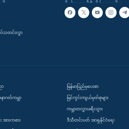
းလ်သတင်းလွှာ
ပညာ
မြန်မာပြည်မှပေးစာ
အနာဂတ်ကမ္ဘာ
မြင်ကွင်းကျယ်မှတ်စုများ
ကမ္ဘာတလွှားခရီးသွား
း အားကစား
ဒီသီတင်းပတ် အာရှနိုင်ငံရေး