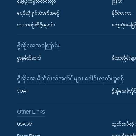
နေ့စဉ်တီဗွီသတင်းလွှာ
မြန်မာ
ရေဒီယို ရုပ်သံအစီအစဉ်
နိုင်ငံတကာ
အပတ်စဉ်တီဗွီမဂ္ဂဇင်း
တွေ့ဆုံမေးမြန
ဗွီအိုအေအကြောင်း
ဌာနမိတ်ဆက်
မီတာလှိုင်းမျာ
ဗွီအိုအေ မိုဘိုင်းလ်အက်ပ်များ ဒေါင်းလုတ်ယူရန်
Learning English
VOA+
ဗွီအိုအေမိုဘ
ဗွီအိုအေ လူမှုကွန်ယက်များ
Other Links
USAGM
လွတ်လပ်တဲ့