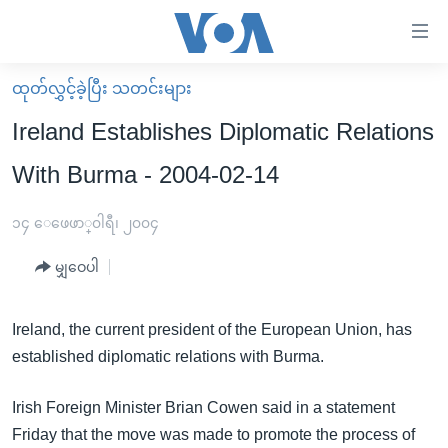
သုံး
ရ
လွယ်ကူ
ထုတ်လွှင့်ခဲ့ပြီး သတင်းများ
မူလစာမျက်နှာ
စေ
Ireland Establishes Diplomatic Relations
မြန်မာ
သည့်
With Burma - 2004-02-14
ကမ္ဘာ့သတင်းများ
Link
ဗွီဒီယို
နိုင်ငံတကာ
၁၄ ေဖေဖာ္၀ါရီ၊ ၂၀၀၄
များ
သတင်းလွတ်လပ်ခွင့်
အမေရိကန်
ပင်မ
မျှဝေပါ
ရပ်ဝန်းတခု လမ်းတခု အလွန်
တရုတ်
အကြောင်းအရာ
သို့
အင်္ဂလိပ်စာလေ့လာမယ်
အစ္စရေး-ပါလက်စတိုင်း
Ireland, the current president of the European Union, has
ကျော်
established diplomatic relations with Burma.
အပတ်စဉ်ကဏ္ဍများ
အမေရိကန်သုံးအီဒီယံ
ကြည့်
ရေဒီယိုနှင့်ရုပ်သံ အချက်အလက်များ
မကြေးမုံရဲ့ အင်္ဂလိပ်စာ
ရေဒီယို
ရန်
Irish Foreign Minister Brian Cowen said in a statement
ပင်မ
ရေဒီယို/တီဗွီအစီအစဉ်
ရုပ်ရှင်ထဲက အင်္ဂလိပ်စာ
တီဗွီ
Friday that the move was made to promote the process of