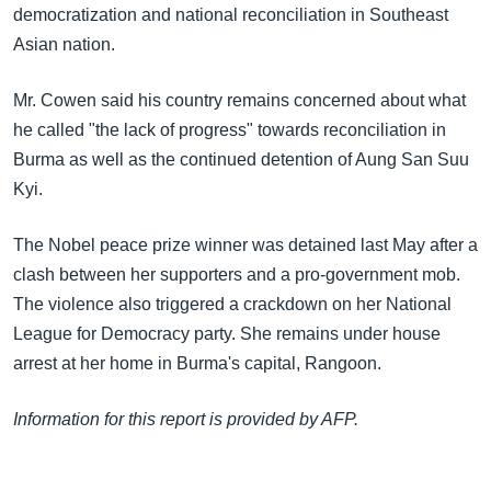
အ
democratization and national reconciliation in Southeast
သုတပဒေသာ အင်္ဂလိပ်စာ
ညွန်း
Learning English
Asian nation.
စာမျက်နှာ
သို့
ဗွီအိုအေ လူမှုကွန်ယက်များ
Mr. Cowen said his country remains concerned about what
ကျော်
he called "the lack of progress" towards reconciliation in
ကြည့်
Burma as well as the continued detention of Aung San Suu
ရန်
Kyi.
ဘာသာစကားများ
ရှာဖွေ
ရန်
The Nobel peace prize winner was detained last May after a
နေရာ
clash between her supporters and a pro-government mob.
သို့
The violence also triggered a crackdown on her National
ကျော်
League for Democracy party. She remains under house
ရန်
arrest at her home in Burma's capital, Rangoon.
Information for this report is provided by AFP.