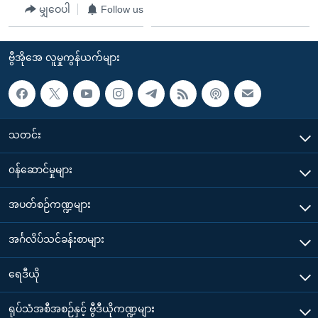
မျှဝေပါ
Follow us
ဗွီအိုအေ လူမှုကွန်ယက်များ
သတင်း
၀န်ဆောင်မှုများ
အပတ်စဉ်ကဏ္ဍများ
အင်္ဂလိပ်သင်ခန်းစာများ
ရေဒီယို
ရုပ်သံအစီအစဉ်နှင့် ဗွီဒီယိုကဏ္ဍများ