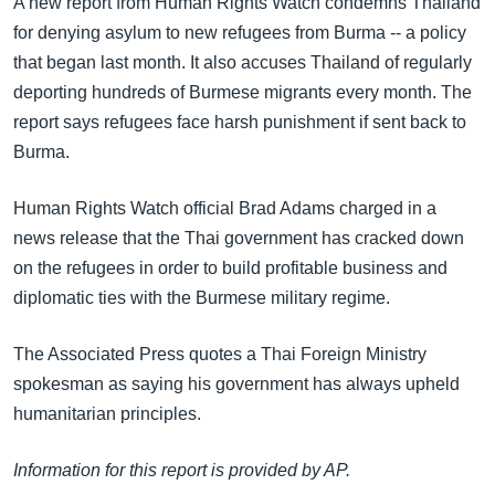
A new report from Human Rights Watch condemns Thailand
အ
သုတပဒေသာ အင်္ဂလိပ်စာ
for denying asylum to new refugees from Burma -- a policy
ညွန်း
Learning English
that began last month. It also accuses Thailand of regularly
စာမျက်နှာ
deporting hundreds of Burmese migrants every month. The
သို့
ဗွီအိုအေ လူမှုကွန်ယက်များ
report says refugees face harsh punishment if sent back to
ကျော်
Burma.
ကြည့်
ရန်
ဘာသာစကားများ
Human Rights Watch official Brad Adams charged in a
ရှာဖွေ
news release that the Thai government has cracked down
ရန်
on the refugees in order to build profitable business and
နေရာ
diplomatic ties with the Burmese military regime.
သို့
ကျော်
The Associated Press quotes a Thai Foreign Ministry
ရန်
spokesman as saying his government has always upheld
humanitarian principles.
Information for this report is provided by AP.