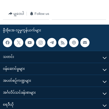
မျှဝေပါ
Follow us
ဗွီအိုအေ လူမှုကွန်ယက်များ
သတင်း
၀န်ဆောင်မှုများ
အပတ်စဉ်ကဏ္ဍများ
အင်္ဂလိပ်သင်ခန်းစာများ
ရေဒီယို