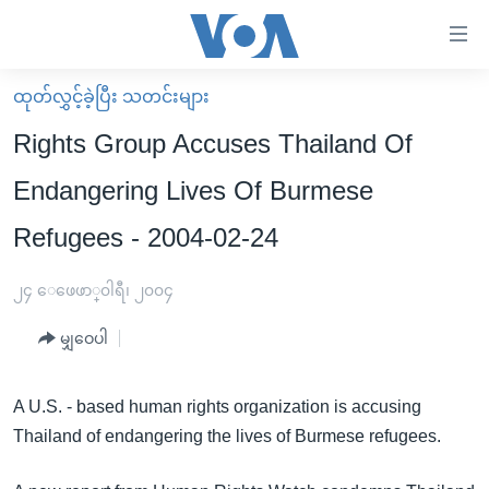
သုံး
ရ
လွယ်ကူ
ထုတ်လွှင့်ခဲ့ပြီး သတင်းများ
မူလစာမျက်နှာ
စေ
Rights Group Accuses Thailand Of
မြန်မာ
သည့်
Endangering Lives Of Burmese
ကမ္ဘာ့သတင်းများ
Link
Refugees - 2004-02-24
ဗွီဒီယို
နိုင်ငံတကာ
များ
သတင်းလွတ်လပ်ခွင့်
အမေရိကန်
ပင်မ
၂၄ ေဖေဖာ္၀ါရီ၊ ၂၀၀၄
ရပ်ဝန်းတခု လမ်းတခု အလွန်
တရုတ်
အကြောင်းအရာ
မျှဝေပါ
သို့
အင်္ဂလိပ်စာလေ့လာမယ်
အစ္စရေး-ပါလက်စတိုင်း
ကျော်
အပတ်စဉ်ကဏ္ဍများ
အမေရိကန်သုံးအီဒီယံ
ကြည့်
A U.S. - based human rights organization is accusing
ရေဒီယိုနှင့်ရုပ်သံ အချက်အလက်များ
မကြေးမုံရဲ့ အင်္ဂလိပ်စာ
ရေဒီယို
ရန်
Thailand of endangering the lives of Burmese refugees.
ပင်မ
ရေဒီယို/တီဗွီအစီအစဉ်
ရုပ်ရှင်ထဲက အင်္ဂလိပ်စာ
တီဗွီ