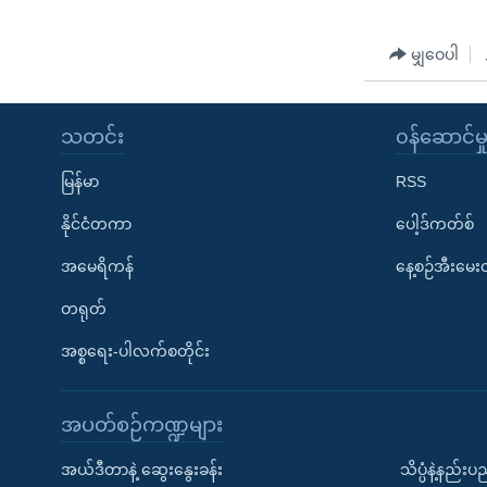
မျှဝေပါ
သတင်း
၀န်ဆောင်မှ
မြန်မာ
RSS
နိုင်ငံတကာ
ပေါ့ဒ်ကတ်စ်
အမေရိကန်
နေ့စဉ်အီးမေ
တရုတ်
အစ္စရေး-ပါလက်စတိုင်း
အပတ်စဉ်ကဏ္ဍများ
အယ်ဒီတာနဲ့ ဆွေးနွေးခန်း
သိပ္ပံနဲ့နည်း