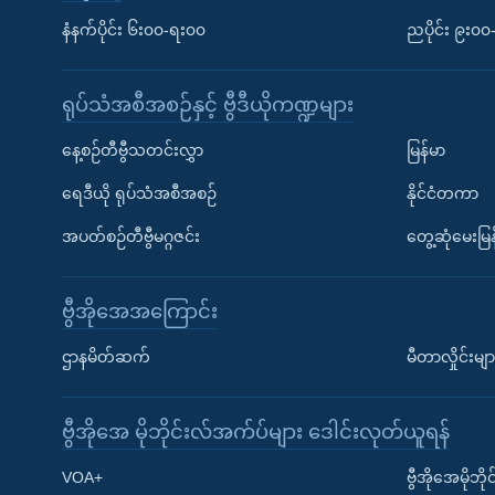
နံနက်ပိုင်း ၆း၀၀-ရး၀၀
ညပိုင်း ၉း၀
ရုပ်သံအစီအစဉ်နှင့် ဗွီဒီယိုကဏ္ဍများ
နေ့စဉ်တီဗွီသတင်းလွှာ
မြန်မာ
ရေဒီယို ရုပ်သံအစီအစဉ်
နိုင်ငံတကာ
အပတ်စဉ်တီဗွီမဂ္ဂဇင်း
တွေ့ဆုံမေးမြန
ဗွီအိုအေအကြောင်း
ဌာနမိတ်ဆက်
မီတာလှိုင်းမျာ
ဗွီအိုအေ မိုဘိုင်းလ်အက်ပ်များ ဒေါင်းလုတ်ယူရန်
Learning English
VOA+
ဗွီအိုအေမိုဘ