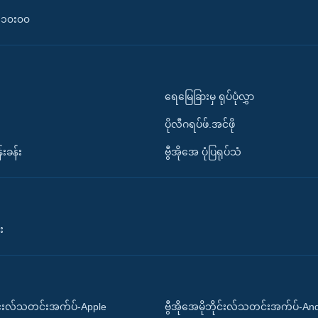
၀-၁၀း၀၀
ရေမြေခြားမှ ရုပ်ပုံလွှာ
ပိုလီဂရပ်ဖ်.အင်ဖို
်းခန်း
ဗွီအိုအေ ပုံပြရုပ်သံ
း
ိုင်းလ်သတင်းအက်ပ်-Apple
ဗွီအိုအေမိုဘိုင်းလ်သတင်းအက်ပ်-An