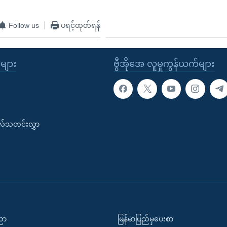
Follow us
ပရင့်ထုတ်ရန်
ုများ
ဗွီအိုအေ လူမှုကွန်ယက်များ
းလ်သတင်းလွှာ
ပညာ
မြန်မာပြည်မှပေးစာ