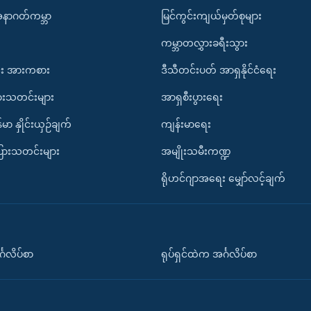
အနာဂတ်ကမ္ဘာ
မြင်ကွင်းကျယ်မှတ်စုများ
ကမ္ဘာတလွှားခရီးသွား
း အားကစား
ဒီသီတင်းပတ် အာရှနိုင်ငံရေး
ားသတင်းများ
အာရှစီးပွားရေး
်မာ နှိုင်းယှဉ်ချက်
ကျန်းမာရေး
ပြားသတင်းများ
အမျိုးသမီးကဏ္ဍ
ရိုဟင်ဂျာအရေး မျှော်လင့်ချက်
်္ဂလိပ်စာ
ရုပ်ရှင်ထဲက အင်္ဂလိပ်စာ