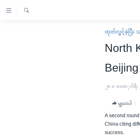
သုံး
ရ
ရှာဖွေ
လွယ်ကူ
မူလစာမျက်နှာ
ထုတ်လွှင့်ခဲ့ပြီ
ရ
စေ
မြန်မာ
လာ
North 
သည့်
ဒ်
ကမ္ဘာ့သတင်းများ
Link
ဗွီဒီယို
နိုင်ငံတကာ
Beijin
များ
သတင်းလွတ်လပ်ခွင့်
အမေရိကန်
ပင်မ
ရပ်ဝန်းတခု လမ်းတခု အလွန်
တရုတ်
၂၈ ေဖေဖာ္၀ါရီ၊
အကြောင်းအရာ
အင်္ဂလိပ်စာလေ့လာမယ်
အစ္စရေး-ပါလက်စတိုင်း
သို့
မျှဝေပါ
အပတ်စဉ်ကဏ္ဍများ
အမေရိကန်သုံးအီဒီယံ
ကျော်
A second round 
ကြည့်
ရေဒီယိုနှင့်ရုပ်သံ အချက်အလက်များ
မကြေးမုံရဲ့ အင်္ဂလိပ်စာ
ရေဒီယို
China citing dif
ရန်
ရေဒီယို/တီဗွီအစီအစဉ်
ရုပ်ရှင်ထဲက အင်္ဂလိပ်စာ
တီဗွီ
success.
ပင်မ