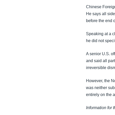
သုတပဒေသာ အင်္ဂလိပ်စာ
အ
Chinese Foreign
ညွန်း
He says all side
စာမျက်နှာ
before the end o
သို့
ကျော်
Speaking at a cl
ကြည့်
he did not speci
ရန်
ရှာဖွေ
A senior U.S. of
ရန်
and said all par
နေရာ
irreversible dis
သို့
ကျော်
However, the No
ရန်
was neither subs
entirely on the a
Information for 