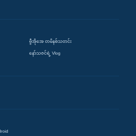
ဗွီအိုအေ တမိနစ်သတင်း
နော်သဇင်ရဲ့ Vlog
droid