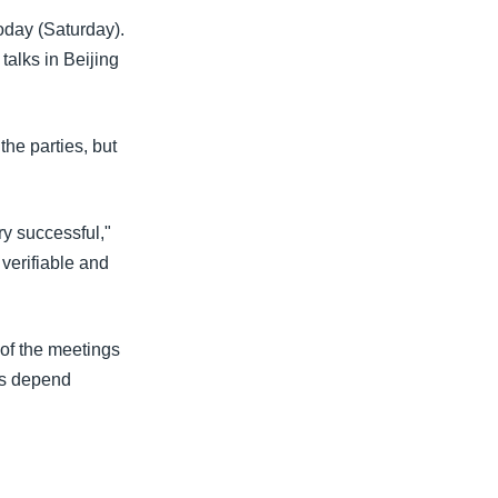
oday (Saturday).
talks in Beijing
the parties, but
ry successful,"
verifiable and
 of the meetings
lks depend