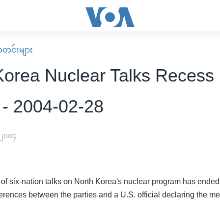
း သတင်းများ
Korea Nuclear Talks Recess 
g - 2004-02-28
 ၂၀၀၄
of six-nation talks on North Korea's nuclear program has ended 
ferences between the parties and a U.S. official declaring the me