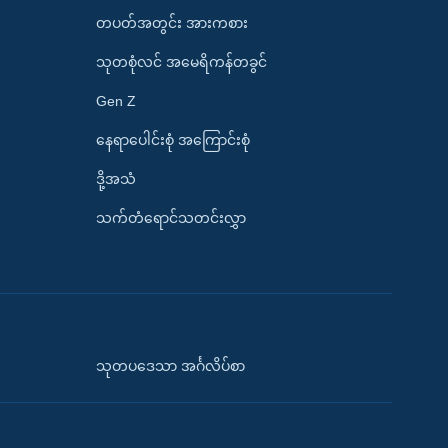
တပတ်အတွင်း အားကစား
သုတစုံလင် အမေရိကန်တခွင်
Gen Z
နေရာပေါင်းစုံ အကြောင်းစုံ
ဒို့အသံ
သက်တံရောင်သတင်းလွှာ
သုတပဒေသာ အင်္ဂလိပ်စာ