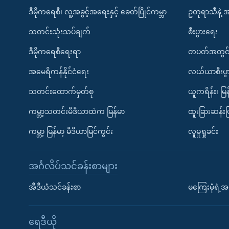
ဒီမိုကရေစီ၊ လူ့အခွင့်အရေးနှင့် ခေတ်ပြိုင်ကမ္ဘာ
ဥတုရာသီနဲ့ 
သတင်းသုံးသပ်ချက်
စီးပွားရေး
ဒီမိုကရေစီရေးရာ
တပတ်အတွင်
အမေရိကန်နိုင်ငံရေး
လယ်ယာစီးပွ
သတင်းထောက်မှတ်စု
ယူကရိန်း၊ မြန
ကမ္ဘာ့သတင်းမီဒီယာထဲက မြန်မာ
ထူးခြားဆန်း
ကမ္ဘာ့ မြန်မာ့ မီဒီယာမြင်ကွင်း
လူမှုရှုခင်း
အင်္ဂလိပ်သင်ခန်းစာများ
အီဒီယံသင်ခန်းစာ
မကြေးမုံရဲ့အင
ရေဒီယို