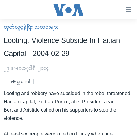
သုံး
ရ
လွယ်ကူ
ထုတ်လွှင့်ခဲ့ပြီး သတင်းများ
မူလစာမျက်နှာ
စေ
Looting, Violence Subside In Haitian
မြန်မာ
သည့်
Capital - 2004-02-29
ကမ္ဘာ့သတင်းများ
Link
ဗွီဒီယို
နိုင်ငံတကာ
၂၉ ေဖေဖာ္၀ါရီ၊ ၂၀၀၄
များ
သတင်းလွတ်လပ်ခွင့်
အမေရိကန်
ပင်မ
မျှဝေပါ
ရပ်ဝန်းတခု လမ်းတခု အလွန်
တရုတ်
အကြောင်းအရာ
Looting and robbery have subsided in the rebel-threatened
သို့
အင်္ဂလိပ်စာလေ့လာမယ်
အစ္စရေး-ပါလက်စတိုင်း
Haitian capital, Port-au-Prince, after President Jean
ကျော်
အပတ်စဉ်ကဏ္ဍများ
အမေရိကန်သုံးအီဒီယံ
Bertrand Aristide called on his supporters to stop the
ကြည့်
violence.
ရေဒီယိုနှင့်ရုပ်သံ အချက်အလက်များ
မကြေးမုံရဲ့ အင်္ဂလိပ်စာ
ရေဒီယို
ရန်
ပင်မ
ရေဒီယို/တီဗွီအစီအစဉ်
ရုပ်ရှင်ထဲက အင်္ဂလိပ်စာ
တီဗွီ
At least six people were killed on Friday when pro-