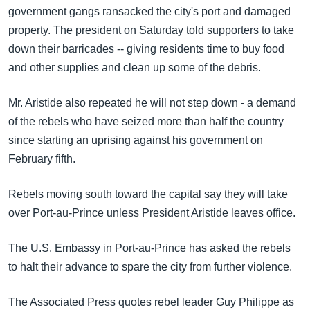
အ
government gangs ransacked the city's port and damaged
သုတပဒေသာ အင်္ဂလိပ်စာ
ညွန်း
Learning English
property. The president on Saturday told supporters to take
စာမျက်နှာ
down their barricades -- giving residents time to buy food
သို့
ဗွီအိုအေ လူမှုကွန်ယက်များ
and other supplies and clean up some of the debris.
ကျော်
ကြည့်
Mr. Aristide also repeated he will not step down - a demand
ရန်
of the rebels who have seized more than half the country
ဘာသာစကားများ
ရှာဖွေ
since starting an uprising against his government on
ရန်
February fifth.
နေရာ
သို့
Rebels moving south toward the capital say they will take
ကျော်
over Port-au-Prince unless President Aristide leaves office.
ရန်
The U.S. Embassy in Port-au-Prince has asked the rebels
to halt their advance to spare the city from further violence.
The Associated Press quotes rebel leader Guy Philippe as