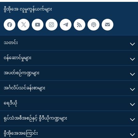
ဗွီအိုအေ လူမှုကွန်ယက်များ
သတင်း
၀န်ဆောင်မှုများ
အပတ်စဉ်ကဏ္ဍများ
အင်္ဂလိပ်သင်ခန်းစာများ
ရေဒီယို
ရုပ်သံအစီအစဉ်နှင့် ဗွီဒီယိုကဏ္ဍများ
ဗွီအိုအေအကြောင်း