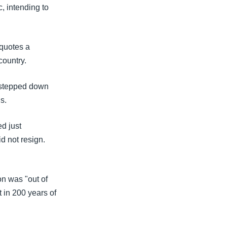
, intending to
 quotes a
country.
r stepped down
s.
ed just
d not resign.
on was "out of
t in 200 years of