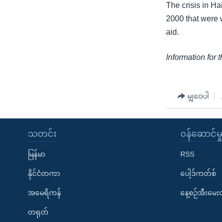
The crisis in Ha
2000 that were w
aid.
Information for 
မျှဝေပါ
သတင်း
၀န်ဆောင်မှ
မြန်မာ
RSS
နိုင်ငံတကာ
ပေါ့ဒ်ကတ်စ်
အမေရိကန်
နေ့စဉ်အီးမေ
တရုတ်