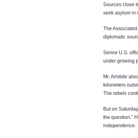
သုတပဒေသာ အင်္ဂလိပ်စာ
အ
Sources close t
ညွန်း
seek asylum in 
စာမျက်နှာ
သို့
The Associated P
ကျော်
diplomatic sourc
ကြည့်
ရန်
Senior U.S. off
ရှာဖွေ
under growing p
ရန်
နေရာ
Mr. Aristide als
သို့
kilometers outsi
ကျော်
The rebels contr
ရန်
But on Saturday,
the question." H
independence.