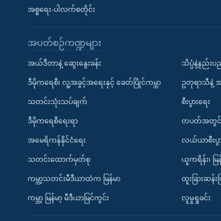
အစ္စရေး-ပါလက်စတိုင်း
အပတ်စဉ်ကဏ္ဍများ
အယ်ဒီတာနဲ့ ဆွေးနွေးခန်း
သိပ္ပံနဲ့နည်း
ဒီမိုကရေစီ၊ လူ့အခွင့်အရေးနှင့် ခေတ်ပြိုင်ကမ္ဘာ
ဥတုရာသီနဲ့ 
သတင်းသုံးသပ်ချက်
စီးပွားရေး
ဒီမိုကရေစီရေးရာ
တပတ်အတွင်
အမေရိကန်နိုင်ငံရေး
လယ်ယာစီးပွ
သတင်းထောက်မှတ်စု
ယူကရိန်း၊ မြန
ကမ္ဘာ့သတင်းမီဒီယာထဲက မြန်မာ
ထူးခြားဆန်း
ကမ္ဘာ့ မြန်မာ့ မီဒီယာမြင်ကွင်း
လူမှုရှုခင်း