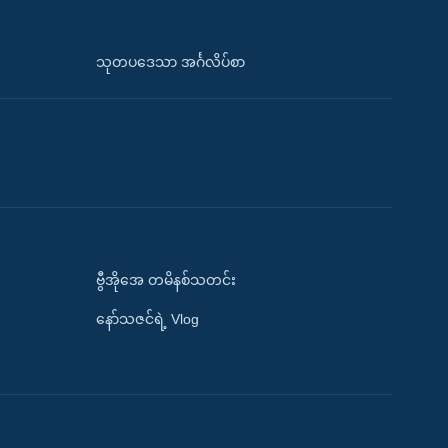
သုတပဒေသာ အင်္ဂလိပ်စာ
ဗွီအိုအေ တမိနစ်သတင်း
နော်သဇင်ရဲ့ Vlog