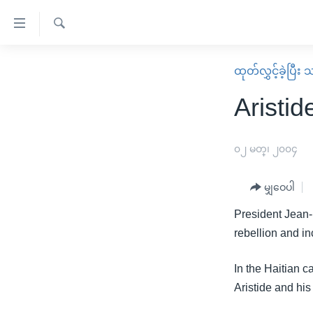
သုံး
ရ
ရှာဖွေ
လွယ်ကူ
မူလစာမျက်နှာ
ထုတ်လွှင့်ခဲ့ပြီ
ရ
စေ
မြန်မာ
လာ
Aristid
သည့်
ဒ်
ကမ္ဘာ့သတင်းများ
Link
ဗွီဒီယို
နိုင်ငံတကာ
၀၂ မတ္၊ ၂၀၀၄
များ
သတင်းလွတ်လပ်ခွင့်
အမေရိကန်
ပင်မ
မျှဝေပါ
ရပ်ဝန်းတခု လမ်းတခု အလွန်
တရုတ်
အကြောင်းအရာ
အင်္ဂလိပ်စာလေ့လာမယ်
President Jean-
အစ္စရေး-ပါလက်စတိုင်း
သို့
rebellion and in
အပတ်စဉ်ကဏ္ဍများ
အမေရိကန်သုံးအီဒီယံ
ကျော်
ကြည့်
ရေဒီယိုနှင့်ရုပ်သံ အချက်အလက်များ
မကြေးမုံရဲ့ အင်္ဂလိပ်စာ
ရေဒီယို
In the Haitian c
ရန်
Aristide and his
ရေဒီယို/တီဗွီအစီအစဉ်
ရုပ်ရှင်ထဲက အင်္ဂလိပ်စာ
တီဗွီ
ပင်မ