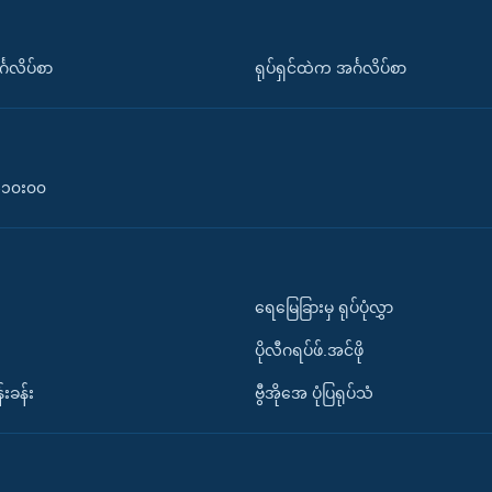
်္ဂလိပ်စာ
ရုပ်ရှင်ထဲက အင်္ဂလိပ်စာ
၀-၁၀း၀၀
ရေမြေခြားမှ ရုပ်ပုံလွှာ
ပိုလီဂရပ်ဖ်.အင်ဖို
်းခန်း
ဗွီအိုအေ ပုံပြရုပ်သံ