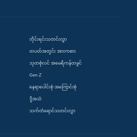
တိုင်းရင်းသတင်းလွှာ
တပတ်အတွင်း အားကစား
သုတစုံလင် အမေရိကန်တခွင်
Gen Z
နေရာပေါင်းစုံ အကြောင်းစုံ
ဒို့အသံ
သက်တံရောင်သတင်းလွှာ