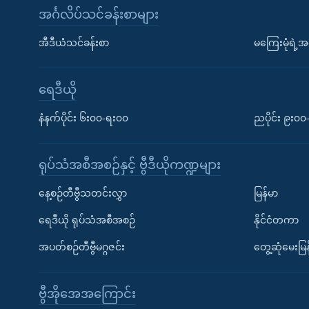
အင်္ဂလိပ်သင်ခန်းစာများ
အီဒီယံသင်ခန်းစာ
မကြေးမုံရဲ့အင
ရေဒီယို
နံနက်ပိုင်း ၆း၀၀-ရး၀၀
ညပိုင်း ၉း၀
ရုပ်သံအစီအစဉ်နှင့် ဗွီဒီယိုကဏ္ဍများ
နေ့စဉ်တီဗွီသတင်းလွှာ
မြန်မာ
ရေဒီယို ရုပ်သံအစီအစဉ်
နိုင်ငံတကာ
အပတ်စဉ်တီဗွီမဂ္ဂဇင်း
တွေ့ဆုံမေးမြန
ဗွီအိုအေအကြောင်း