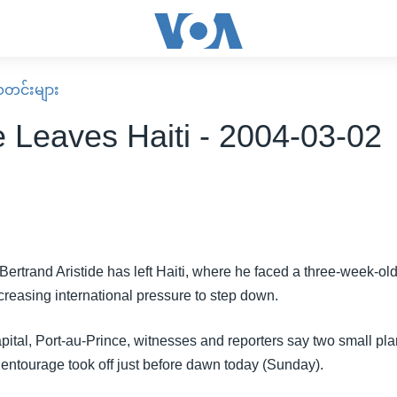
း သတင်းများ
e Leaves Haiti - 2004-03-02
Bertrand Aristide has left Haiti, where he faced a three-week-o
creasing international pressure to step down.
apital, Port-au-Prince, witnesses and reporters say two small pla
 entourage took off just before dawn today (Sunday).