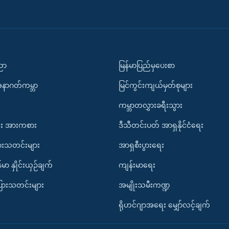
ပညာ
မြန်မာပြည်မှပေးစာ
အနာဂတ်ကမ္ဘာ
မြင်ကွင်းကျယ်မှတ်စုများ
ကမ္ဘာတလွှားခရီးသွား
း အားကစား
ဒီသီတင်းပတ် အာရှနိုင်ငံရေး
ားသတင်းများ
အာရှစီးပွားရေး
်မာ နှိုင်းယှဉ်ချက်
ကျန်းမာရေး
ပြားသတင်းများ
အမျိုးသမီးကဏ္ဍ
ရိုဟင်ဂျာအရေး မျှော်လင့်ချက်