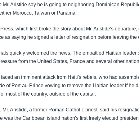
o Mr. Aristide say he is going to neighboring Dominican Republic
either Morocco, Taiwan or Panama.
ress, which first broke the story about Mr. Aristide's departure,
e as saying he signed a letter of resignation before leaving the 
icials quickly welcomed the news. The embattled Haitian leade
ressure from the United States, France and several other nation
o faced an imminent attack from Haiti's rebels, who had assembl
de of Port-au-Prince vowing to remove the Haitian leader if he di
ol most of the country, outside of the capital.
 Mr. Aristide, a former Roman Catholic priest, said his resignati
e was the Caribbean island nation's first freely elected presiden