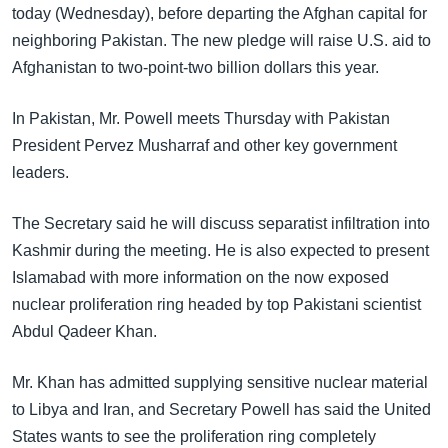
အ
today (Wednesday), before departing the Afghan capital for
သုတပဒေသာ အင်္ဂလိပ်စာ
ညွန်း
Learning English
neighboring Pakistan. The new pledge will raise U.S. aid to
စာမျက်နှာ
Afghanistan to two-point-two billion dollars this year.
သို့
ဗွီအိုအေ လူမှုကွန်ယက်များ
ကျော်
In Pakistan, Mr. Powell meets Thursday with Pakistan
ကြည့်
President Pervez Musharraf and other key government
ရန်
leaders.
ဘာသာစကားများ
ရှာဖွေ
ရန်
The Secretary said he will discuss separatist infiltration into
နေရာ
Kashmir during the meeting. He is also expected to present
သို့
Islamabad with more information on the now exposed
ကျော်
nuclear proliferation ring headed by top Pakistani scientist
ရန်
Abdul Qadeer Khan.
Mr. Khan has admitted supplying sensitive nuclear material
to Libya and Iran, and Secretary Powell has said the United
States wants to see the proliferation ring completely