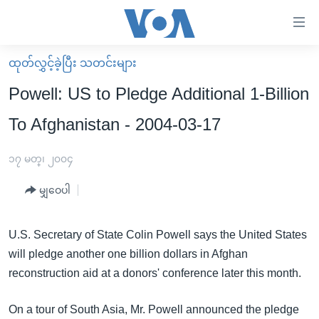
သုံး
ရ
လွယ်ကူ
ထုတ်လွှင့်ခဲ့ပြီး သတင်းများ
မူလစာမျက်နှာ
စေ
Powell: US to Pledge Additional 1-Billion
မြန်မာ
သည့်
To Afghanistan - 2004-03-17
ကမ္ဘာ့သတင်းများ
Link
ဗွီဒီယို
နိုင်ငံတကာ
၁၇ မတ္၊ ၂၀၀၄
များ
သတင်းလွတ်လပ်ခွင့်
အမေရိကန်
ပင်မ
မျှဝေပါ
ရပ်ဝန်းတခု လမ်းတခု အလွန်
တရုတ်
အကြောင်းအရာ
သို့
အင်္ဂလိပ်စာလေ့လာမယ်
အစ္စရေး-ပါလက်စတိုင်း
U.S. Secretary of State Colin Powell says the United States
ကျော်
will pledge another one billion dollars in Afghan
အပတ်စဉ်ကဏ္ဍများ
အမေရိကန်သုံးအီဒီယံ
ကြည့်
reconstruction aid at a donors' conference later this month.
ရေဒီယိုနှင့်ရုပ်သံ အချက်အလက်များ
မကြေးမုံရဲ့ အင်္ဂလိပ်စာ
ရေဒီယို
ရန်
ပင်မ
ရေဒီယို/တီဗွီအစီအစဉ်
ရုပ်ရှင်ထဲက အင်္ဂလိပ်စာ
တီဗွီ
On a tour of South Asia, Mr. Powell announced the pledge