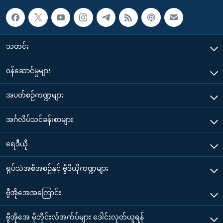
သတင်း
၀န်ဆောင်မှုများ
အပတ်စဉ်ကဏ္ဍများ
အင်္ဂလိပ်သင်ခန်းစာများ
ရေဒီယို
ရုပ်သံအစီအစဉ်နှင့် ဗွီဒီယိုကဏ္ဍများ
ဗွီအိုအေအကြောင်း
ဗွီအိုအေ မိုဘိုင်းလ်အက်ပ်များ ဒေါင်းလုတ်ယူရန်