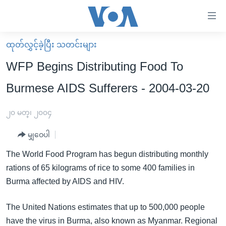
သုံး
ရ
လွယ်ကူ
ထုတ်လွှင့်ခဲ့ပြီး သတင်းများ
မူလစာမျက်နှာ
စေ
WFP Begins Distributing Food To
မြန်မာ
သည့်
Burmese AIDS Sufferers - 2004-03-20
ကမ္ဘာ့သတင်းများ
Link
ဗွီဒီယို
နိုင်ငံတကာ
၂၀ မတ္၊ ၂၀၀၄
များ
သတင်းလွတ်လပ်ခွင့်
အမေရိကန်
ပင်မ
မျှဝေပါ
ရပ်ဝန်းတခု လမ်းတခု အလွန်
တရုတ်
အကြောင်းအရာ
The World Food Program has begun distributing monthly
သို့
အင်္ဂလိပ်စာလေ့လာမယ်
အစ္စရေး-ပါလက်စတိုင်း
rations of 65 kilograms of rice to some 400 families in
ကျော်
အပတ်စဉ်ကဏ္ဍများ
အမေရိကန်သုံးအီဒီယံ
Burma affected by AIDS and HIV.
ကြည့်
ရေဒီယိုနှင့်ရုပ်သံ အချက်အလက်များ
မကြေးမုံရဲ့ အင်္ဂလိပ်စာ
ရေဒီယို
ရန်
The United Nations estimates that up to 500,000 people
ပင်မ
ရေဒီယို/တီဗွီအစီအစဉ်
ရုပ်ရှင်ထဲက အင်္ဂလိပ်စာ
တီဗွီ
have the virus in Burma, also known as Myanmar. Regional