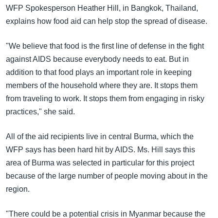
အ
WFP Spokesperson Heather Hill, in Bangkok, Thailand,
သုတပဒေသာ အင်္ဂလိပ်စာ
ညွန်း
Learning English
explains how food aid can help stop the spread of disease.
စာမျက်နှာ
သို့
ဗွီအိုအေ လူမှုကွန်ယက်များ
"We believe that food is the first line of defense in the fight
ကျော်
against AIDS because everybody needs to eat. But in
ကြည့်
addition to that food plays an important role in keeping
ရန်
members of the household where they are. It stops them
ဘာသာစကားများ
ရှာဖွေ
from traveling to work. It stops them from engaging in risky
ရန်
practices," she said.
နေရာ
သို့
All of the aid recipients live in central Burma, which the
ကျော်
WFP says has been hard hit by AIDS. Ms. Hill says this
ရန်
area of Burma was selected in particular for this project
because of the large number of people moving about in the
region.
"There could be a potential crisis in Myanmar because the