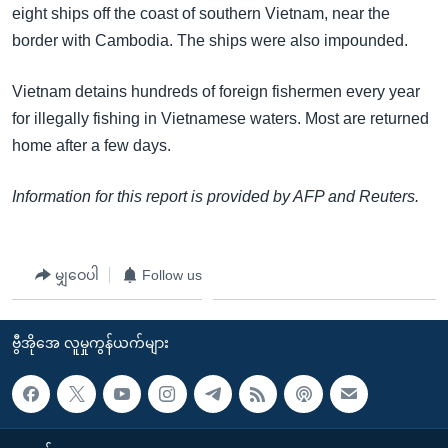
အ
eight ships off the coast of southern Vietnam, near the
သုတပဒေသာ အင်္ဂလိပ်စာ
ညွန်း
Learning English
border with Cambodia. The ships were also impounded.
စာမျက်နှာ
သို့
ဗွီအိုအေ လူမှုကွန်ယက်များ
Vietnam detains hundreds of foreign fishermen every year
ကျော်
for illegally fishing in Vietnamese waters. Most are returned
ကြည့်
home after a few days.
ရန်
ဘာသာစကားများ
ရှာဖွေ
Information for this report is provided by AFP and Reuters.
ရန်
နေရာ
မျှဝေပါ
Follow us
သို့
ကျော်
ရန်
ဗွီအိုအေ လူမှုကွန်ယက်များ