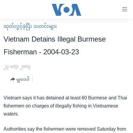
သုံး
ရ
လွယ်ကူ
ထုတ်လွှင့်ခဲ့ပြီး သတင်းများ
မူလစာမျက်နှာ
စေ
Vietnam Detains Illegal Burmese
မြန်မာ
သည့်
Fisherman - 2004-03-23
ကမ္ဘာ့သတင်းများ
Link
ဗွီဒီယို
နိုင်ငံတကာ
၂၃ မတ္၊ ၂၀၀၄
များ
သတင်းလွတ်လပ်ခွင့်
အမေရိကန်
ပင်မ
မျှဝေပါ
ရပ်ဝန်းတခု လမ်းတခု အလွန်
တရုတ်
အကြောင်းအရာ
သို့
အင်္ဂလိပ်စာလေ့လာမယ်
အစ္စရေး-ပါလက်စတိုင်း
Vietnam says it has detained at least 60 Burmese and Thai
ကျော်
fishermen on charges of illegally fishing in Vietnamese
အပတ်စဉ်ကဏ္ဍများ
အမေရိကန်သုံးအီဒီယံ
ကြည့်
waters.
ရေဒီယိုနှင့်ရုပ်သံ အချက်အလက်များ
မကြေးမုံရဲ့ အင်္ဂလိပ်စာ
ရေဒီယို
ရန်
ပင်မ
ရေဒီယို/တီဗွီအစီအစဉ်
ရုပ်ရှင်ထဲက အင်္ဂလိပ်စာ
တီဗွီ
Authorities say the fishermen were removed Saturday from