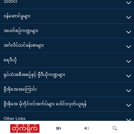
သတင်း
၀န်ဆောင်မှုများ
အပတ်စဉ်ကဏ္ဍများ
အင်္ဂလိပ်သင်ခန်းစာများ
ရေဒီယို
ရုပ်သံအစီအစဉ်နှင့် ဗွီဒီယိုကဏ္ဍများ
ဗွီအိုအေအကြောင်း
ဗွီအိုအေ မိုဘိုင်းလ်အက်ပ်များ ဒေါင်းလုတ်ယူရန်
Other Links
တိုက်ရိုက်
ဗွီအိုအေ မြန်မာညချမ်း