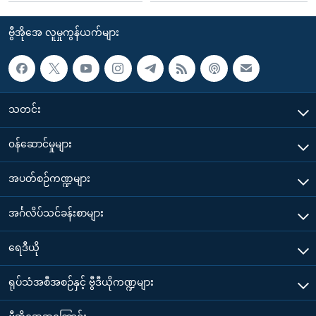
ဗွီအိုအေ လူမှုကွန်ယက်များ
သတင်း
၀န်ဆောင်မှုများ
အပတ်စဉ်ကဏ္ဍများ
အင်္ဂလိပ်သင်ခန်းစာများ
ရေဒီယို
ရုပ်သံအစီအစဉ်နှင့် ဗွီဒီယိုကဏ္ဍများ