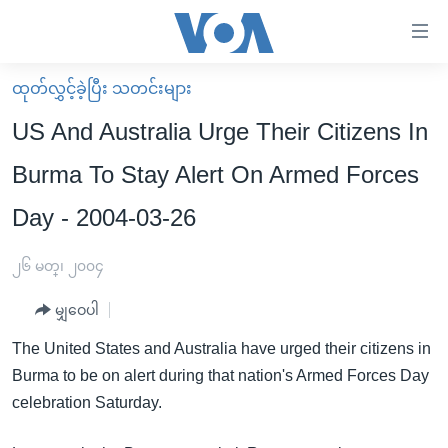
သုံး
ရ
လွယ်ကူ
ထုတ်လွှင့်ခဲ့ပြီး သတင်းများ
မူလစာမျက်နှာ
စေ
US And Australia Urge Their Citizens In
မြန်မာ
သည့်
Burma To Stay Alert On Armed Forces
ကမ္ဘာ့သတင်းများ
Link
Day - 2004-03-26
ဗွီဒီယို
နိုင်ငံတကာ
များ
သတင်းလွတ်လပ်ခွင့်
အမေရိကန်
ပင်မ
၂၆ မတ္၊ ၂၀၀၄
ရပ်ဝန်းတခု လမ်းတခု အလွန်
တရုတ်
အကြောင်းအရာ
မျှဝေပါ
သို့
အင်္ဂလိပ်စာလေ့လာမယ်
အစ္စရေး-ပါလက်စတိုင်း
ကျော်
The United States and Australia have urged their citizens in
အပတ်စဉ်ကဏ္ဍများ
အမေရိကန်သုံးအီဒီယံ
ကြည့်
Burma to be on alert during that nation's Armed Forces Day
ရေဒီယိုနှင့်ရုပ်သံ အချက်အလက်များ
မကြေးမုံရဲ့ အင်္ဂလိပ်စာ
ရေဒီယို
ရန်
celebration Saturday.
ပင်မ
ရေဒီယို/တီဗွီအစီအစဉ်
ရုပ်ရှင်ထဲက အင်္ဂလိပ်စာ
တီဗွီ