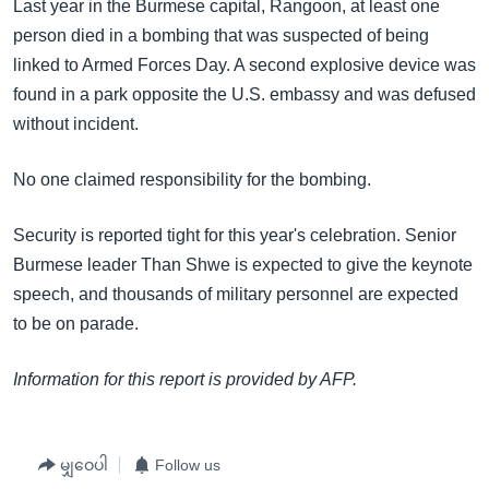
အ
Last year in the Burmese capital, Rangoon, at least one
သုတပဒေသာ အင်္ဂလိပ်စာ
ညွန်း
person died in a bombing that was suspected of being
Learning English
စာမျက်နှာ
linked to Armed Forces Day. A second explosive device was
သို့
found in a park opposite the U.S. embassy and was defused
ဗွီအိုအေ လူမှုကွန်ယက်များ
ကျော်
without incident.
ကြည့်
No one claimed responsibility for the bombing.
ရန်
ဘာသာစကားများ
ရှာဖွေ
Security is reported tight for this year's celebration. Senior
ရန်
Burmese leader Than Shwe is expected to give the keynote
နေရာ
speech, and thousands of military personnel are expected
သို့
to be on parade.
ကျော်
ရန်
Information for this report is provided by AFP.
မျှဝေပါ
Follow us