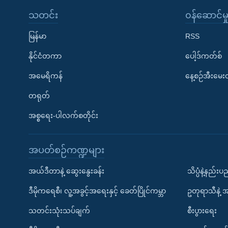
သတင်း
၀န်ဆောင်မှ
မြန်မာ
RSS
နိုင်ငံတကာ
ပေါ့ဒ်ကတ်စ်
အမေရိကန်
နေ့စဉ်အီးမေ
တရုတ်
အစ္စရေး-ပါလက်စတိုင်း
အပတ်စဉ်ကဏ္ဍများ
အယ်ဒီတာနဲ့ ဆွေးနွေးခန်း
သိပ္ပံနဲ့နည်း
ဒီမိုကရေစီ၊ လူ့အခွင့်အရေးနှင့် ခေတ်ပြိုင်ကမ္ဘာ
ဥတုရာသီနဲ့ 
သတင်းသုံးသပ်ချက်
စီးပွားရေး