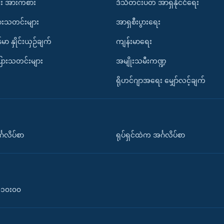
း အားကစား
ဒီသီတင်းပတ် အာရှနိုင်ငံရေး
ားသတင်းများ
အာရှစီးပွားရေး
်မာ နှိုင်းယှဉ်ချက်
ကျန်းမာရေး
ပြားသတင်းများ
အမျိုးသမီးကဏ္ဍ
ရိုဟင်ဂျာအရေး မျှော်လင့်ချက်
်္ဂလိပ်စာ
ရုပ်ရှင်ထဲက အင်္ဂလိပ်စာ
၀-၁၀း၀၀