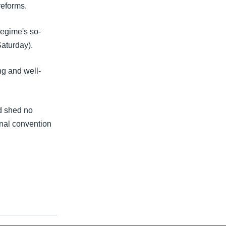
reforms.
egime's so-
aturday).
ng and well-
nd shed no
onal convention