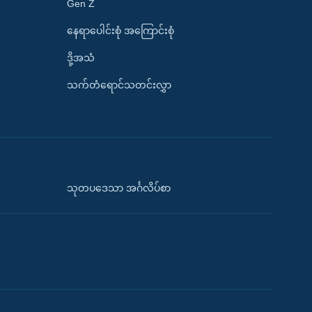
Gen Z
နေရာပေါင်းစုံ အကြောင်းစုံ
ဒို့အသံ
သက်တံရောင်သတင်းလွှာ
သုတပဒေသာ အင်္ဂလိပ်စာ