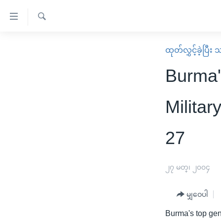
သုံး
ရ
ရှာဖွေ
လွယ်ကူ
မူလစာမျက်နှာ
ထုတ်လွှင့်ခဲ့ပြီ
ရ
စေ
မြန်မာ
လာ
Burma'
သည့်
ဒ်
ကမ္ဘာ့သတင်းများ
Link
ဗွီဒီယို
နိုင်ငံတကာ
Milita
များ
သတင်းလွတ်လပ်ခွင့်
အမေရိကန်
ပင်မ
27
ရပ်ဝန်းတခု လမ်းတခု အလွန်
တရုတ်
အကြောင်းအရာ
အင်္ဂလိပ်စာလေ့လာမယ်
အစ္စရေး-ပါလက်စတိုင်း
သို့
၂၇ မတ္၊ ၂၀၀၄
အပတ်စဉ်ကဏ္ဍများ
အမေရိကန်သုံးအီဒီယံ
ကျော်
ကြည့်
ရေဒီယိုနှင့်ရုပ်သံ အချက်အလက်များ
မကြေးမုံရဲ့ အင်္ဂလိပ်စာ
ရေဒီယို
မျှဝေပါ
ရန်
ရေဒီယို/တီဗွီအစီအစဉ်
ရုပ်ရှင်ထဲက အင်္ဂလိပ်စာ
တီဗွီ
ပင်မ
Burma's top gene