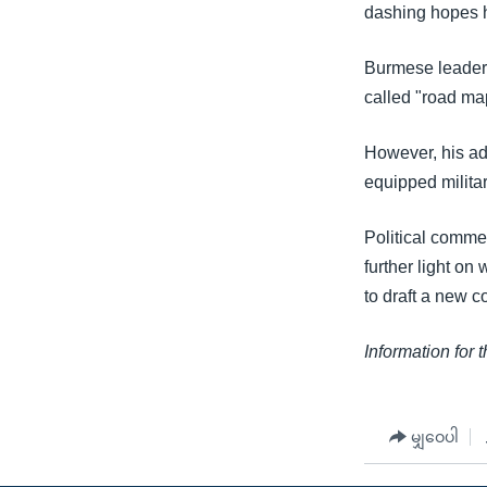
သုတပဒေသာ အင်္ဂလိပ်စာ
အ
dashing hopes h
ညွန်း
စာမျက်နှာ
Burmese leader
သို့
called "road ma
ကျော်
ကြည့်
However, his ad
ရန်
equipped milita
ရှာဖွေ
Political comme
ရန်
further light on
နေရာ
to draft a new co
သို့
ကျော်
Information for 
ရန်
မျှဝေပါ