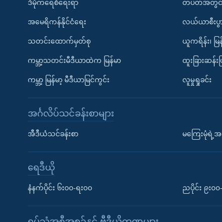
ဒီမိုကရေစီရေးရာ
တပတ်အတွင်
အမေရိကန်နိုင်ငံရေး
လယ်ယာစီးပွ
သတင်းထောက်မှတ်စု
ယူကရိန်း၊ မြန
ကမ္ဘာ့သတင်းမီဒီယာထဲက မြန်မာ
ထူးခြားဆန်း
ကမ္ဘာ့ မြန်မာ့ မီဒီယာမြင်ကွင်း
လူမှုရှုခင်း
အင်္ဂလိပ်သင်ခန်းစာများ
အီဒီယံသင်ခန်းစာ
မကြေးမုံရဲ့အင
ရေဒီယို
နံနက်ပိုင်း ၆း၀၀-ရး၀၀
ညပိုင်း ၉း၀
ရုပ်သံအစီအစဉ်နှင့် ဗွီဒီယိုကဏ္ဍများ