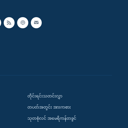
တိုင်းရင်းသတင်းလွှာ
တပတ်အတွင်း အားကစား
သုတစုံလင် အမေရိကန်တခွင်