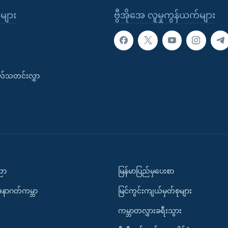
ုများ
ဗွီအိုအေ လူမှုကွန်ယက်များ
းလ်သတင်းလွှာ
ပညာ
မြန်မာပြည်မှပေးစာ
အနာဂတ်ကမ္ဘာ
မြင်ကွင်းကျယ်မှတ်စုများ
ကမ္ဘာတလွှားခရီးသွား