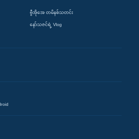
ဗွီအိုအေ တမိနစ်သတင်း
နော်သဇင်ရဲ့ Vlog
droid