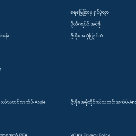
ရေမြေခြားမှ ရုပ်ပုံလွှာ
ပိုလီဂရပ်ဖ်.အင်ဖို
်းခန်း
ဗွီအိုအေ ပုံပြရုပ်သံ
း
ိုင်းလ်သတင်းအက်ပ်-Apple
ဗွီအိုအေမိုဘိုင်းလ်သတင်းအက်ပ်-An
 အာရှအသံ RFA
VOA's Privacy Policy