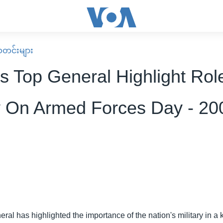
း သတင်းများ
s Top General Highlight Rol
ry On Armed Forces Day - 20
ral has highlighted the importance of the nation's military in a