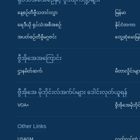
နေ့စဉ်တီဗွီသတင်းလွှာ
မြန်မာ
ရေဒီယို ရုပ်သံအစီအစဉ်
နိုင်ငံတကာ
အပတ်စဉ်တီဗွီမဂ္ဂဇင်း
တွေ့ဆုံမေးမြန
ဗွီအိုအေအကြောင်း
ဌာနမိတ်ဆက်
မီတာလှိုင်းမျာ
ဗွီအိုအေ မိုဘိုင်းလ်အက်ပ်များ ဒေါင်းလုတ်ယူရန်
Learning English
VOA+
ဗွီအိုအေမိုဘ
ဗွီအိုအေ လူမှုကွန်ယက်များ
Other Links
USAGM
လွတ်လပ်တဲ့