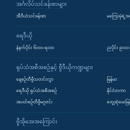
အင်္ဂလိပ်သင်ခန်းစာများ
အီဒီယံသင်ခန်းစာ
မကြေးမုံရဲ့အင
ရေဒီယို
နံနက်ပိုင်း ၆း၀၀-ရး၀၀
ညပိုင်း ၉း၀
ရုပ်သံအစီအစဉ်နှင့် ဗွီဒီယိုကဏ္ဍများ
နေ့စဉ်တီဗွီသတင်းလွှာ
မြန်မာ
ရေဒီယို ရုပ်သံအစီအစဉ်
နိုင်ငံတကာ
အပတ်စဉ်တီဗွီမဂ္ဂဇင်း
တွေ့ဆုံမေးမြန
ဗွီအိုအေအကြောင်း