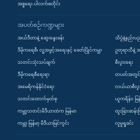
အစ္စရေး-ပါလက်စတိုင်း
အပတ်စဉ်ကဏ္ဍများ
အယ်ဒီတာနဲ့ ဆွေးနွေးခန်း
သိပ္ပံနဲ့နည်း
ဒီမိုကရေစီ၊ လူ့အခွင့်အရေးနှင့် ခေတ်ပြိုင်ကမ္ဘာ
ဥတုရာသီနဲ့ 
သတင်းသုံးသပ်ချက်
စီးပွားရေး
ဒီမိုကရေစီရေးရာ
တပတ်အတွင်
အမေရိကန်နိုင်ငံရေး
လယ်ယာစီးပွ
သတင်းထောက်မှတ်စု
ယူကရိန်း၊ မြန
ကမ္ဘာ့သတင်းမီဒီယာထဲက မြန်မာ
ထူးခြားဆန်း
ကမ္ဘာ့ မြန်မာ့ မီဒီယာမြင်ကွင်း
လူမှုရှုခင်း