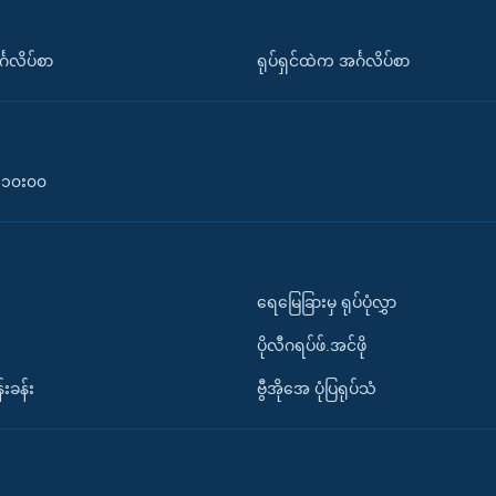
်္ဂလိပ်စာ
ရုပ်ရှင်ထဲက အင်္ဂလိပ်စာ
၀-၁၀း၀၀
ရေမြေခြားမှ ရုပ်ပုံလွှာ
ပိုလီဂရပ်ဖ်.အင်ဖို
်းခန်း
ဗွီအိုအေ ပုံပြရုပ်သံ