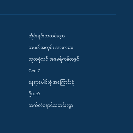
တိုင်းရင်းသတင်းလွှာ
တပတ်အတွင်း အားကစား
သုတစုံလင် အမေရိကန်တခွင်
Gen Z
နေရာပေါင်းစုံ အကြောင်းစုံ
ဒို့အသံ
သက်တံရောင်သတင်းလွှာ