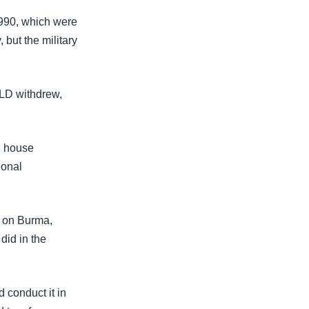
1990, which were
but the military
NLD withdrew,
n house
ional
k on Burma,
did in the
d conduct it in