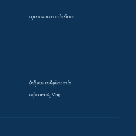
သုတပဒေသာ အင်္ဂလိပ်စာ
ဗွီအိုအေ တမိနစ်သတင်း
နော်သဇင်ရဲ့ Vlog