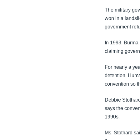
The military gov
won in a landsl
government refu
In 1993, Burma b
claiming govern
For nearly a ye
detention. Human
convention so th
Debbie Stothard
says the convent
1990s.
Ms. Stothard sai