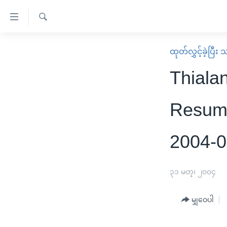
သုံး
ရ
ရှာဖွေ
လွယ်ကူ
မူလစာမျက်နှာ
ထုတ်လွှင့်ခဲ့ပြီ
ရ
စေ
မြန်မာ
လာ
Thiala
သည့်
ဒ်
ကမ္ဘာ့သတင်းများ
Link
ဗွီဒီယို
နိုင်ငံတကာ
Resume
များ
သတင်းလွတ်လပ်ခွင့်
အမေရိကန်
ပင်မ
2004-0
ရပ်ဝန်းတခု လမ်းတခု အလွန်
တရုတ်
အကြောင်းအရာ
အင်္ဂလိပ်စာလေ့လာမယ်
အစ္စရေး-ပါလက်စတိုင်း
သို့
၃၁ မတ္၊ ၂၀၀၄
အပတ်စဉ်ကဏ္ဍများ
အမေရိကန်သုံးအီဒီယံ
ကျော်
ကြည့်
ရေဒီယိုနှင့်ရုပ်သံ အချက်အလက်များ
မကြေးမုံရဲ့ အင်္ဂလိပ်စာ
ရေဒီယို
မျှဝေပါ
ရန်
ရေဒီယို/တီဗွီအစီအစဉ်
ရုပ်ရှင်ထဲက အင်္ဂလိပ်စာ
တီဗွီ
ပင်မ