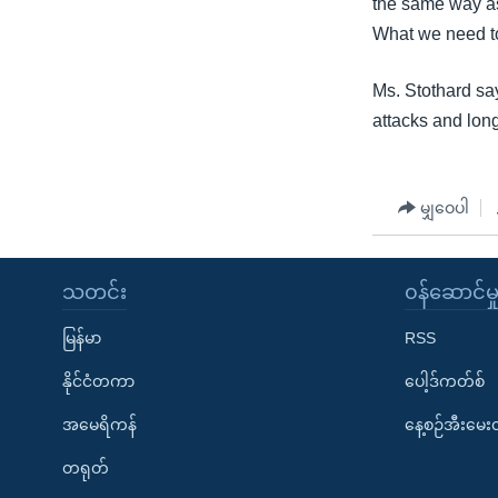
the same way as (
What we need to
Ms. Stothard say
attacks and long
မျှဝေပါ
သတင်း
၀န်ဆောင်မှ
မြန်မာ
RSS
နိုင်ငံတကာ
ပေါ့ဒ်ကတ်စ်
အမေရိကန်
နေ့စဉ်အီးမေ
တရုတ်