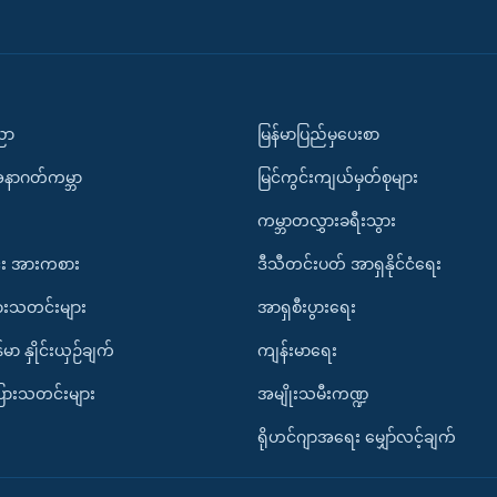
ပညာ
မြန်မာပြည်မှပေးစာ
အနာဂတ်ကမ္ဘာ
မြင်ကွင်းကျယ်မှတ်စုများ
ကမ္ဘာတလွှားခရီးသွား
း အားကစား
ဒီသီတင်းပတ် အာရှနိုင်ငံရေး
ားသတင်းများ
အာရှစီးပွားရေး
်မာ နှိုင်းယှဉ်ချက်
ကျန်းမာရေး
ပြားသတင်းများ
အမျိုးသမီးကဏ္ဍ
ရိုဟင်ဂျာအရေး မျှော်လင့်ချက်