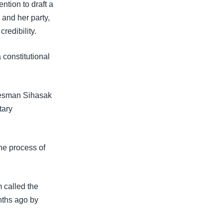
ntion to draft a
and her party,
redibility.
constitutional
okesman Sihasak
tary
he process of
m called the
nths ago by