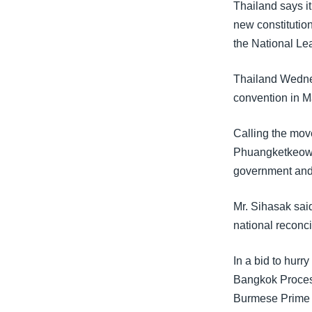
သုတပဒေသာ အင်္ဂလိပ်စာ
အ
Thailand says it
ညွန်း
new constitutio
စာမျက်နှာ
the National Lea
သို့
ကျော်
Thailand Wednes
ကြည့်
convention in M
ရန်
Calling the mov
ရှာဖွေ
Phuangketkeow s
ရန်
government and 
နေရာ
သို့
Mr. Sihasak said
ကျော်
national reconc
ရန်
In a bid to hurr
Bangkok Process
Burmese Prime 