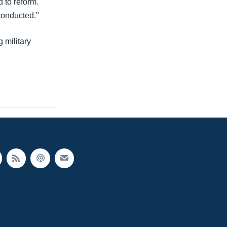
d to reform.
conducted."
 military