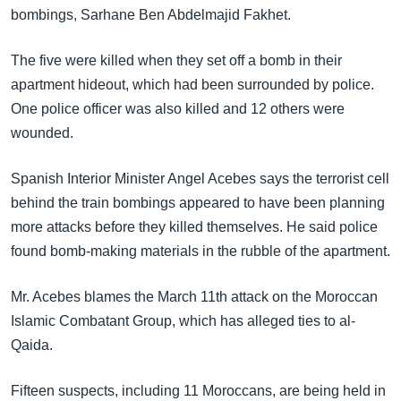
အ
bombings, Sarhane Ben Abdelmajid Fakhet.
သုတပဒေသာ အင်္ဂလိပ်စာ
ညွန်း
Learning English
စာမျက်နှာ
The five were killed when they set off a bomb in their
သို့
ဗွီအိုအေ လူမှုကွန်ယက်များ
apartment hideout, which had been surrounded by police.
ကျော်
One police officer was also killed and 12 others were
ကြည့်
wounded.
ရန်
ဘာသာစကားများ
ရှာဖွေ
Spanish Interior Minister Angel Acebes says the terrorist cell
ရန်
behind the train bombings appeared to have been planning
နေရာ
more attacks before they killed themselves. He said police
သို့
found bomb-making materials in the rubble of the apartment.
ကျော်
ရန်
Mr. Acebes blames the March 11th attack on the Moroccan
Islamic Combatant Group, which has alleged ties to al-
Qaida.
Fifteen suspects, including 11 Moroccans, are being held in