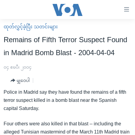
သုံး
ရ
လွယ်ကူ
ထုတ်လွှင့်ခဲ့ပြီး သတင်းများ
မူလစာမျက်နှာ
စေ
Remains of Fifth Terror Suspect Found
မြန်မာ
သည့်
in Madrid Bomb Blast - 2004-04-04
ကမ္ဘာ့သတင်းများ
Link
ဗွီဒီယို
နိုင်ငံတကာ
၀၄ ဧၿပီ၊ ၂၀၀၄
များ
သတင်းလွတ်လပ်ခွင့်
အမေရိကန်
ပင်မ
မျှဝေပါ
ရပ်ဝန်းတခု လမ်းတခု အလွန်
တရုတ်
အကြောင်းအရာ
Police in Madrid say they have found the remains of a fifth
သို့
အင်္ဂလိပ်စာလေ့လာမယ်
အစ္စရေး-ပါလက်စတိုင်း
terror suspect killed in a bomb blast near the Spanish
ကျော်
အပတ်စဉ်ကဏ္ဍများ
အမေရိကန်သုံးအီဒီယံ
capital Saturday.
ကြည့်
ရေဒီယိုနှင့်ရုပ်သံ အချက်အလက်များ
မကြေးမုံရဲ့ အင်္ဂလိပ်စာ
ရေဒီယို
ရန်
Four others were also killed in that blast -- including the
ပင်မ
ရေဒီယို/တီဗွီအစီအစဉ်
ရုပ်ရှင်ထဲက အင်္ဂလိပ်စာ
တီဗွီ
alleged Tunisian mastermind of the March 11th Madrid train