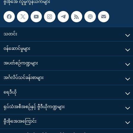
ဗွီအိုအေ လူမှုကွန်ယက်များ
သတင်း
၀န်ဆောင်မှုများ
အပတ်စဉ်ကဏ္ဍများ
အင်္ဂလိပ်သင်ခန်းစာများ
ရေဒီယို
ရုပ်သံအစီအစဉ်နှင့် ဗွီဒီယိုကဏ္ဍများ
ဗွီအိုအေအကြောင်း