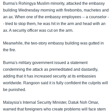
အ
Burma's Rohingya Muslim minority, attacked the embassy
သုတပဒေသာ အင်္ဂလိပ်စာ
ညွန်း
Learning English
building Wednesday morning with firebombs, machetes and
စာမျက်နှာ
an ax. When one of the embassy employees -- a counselor -
သို့
ဗွီအိုအေ လူမှုကွန်ယက်များ
- tried to stop them, he was hit in the arm and head with an
ကျော်
ax. A security officer was cut on the arm.
ကြည့်
ရန်
Meanwhile, the two-story embassy building was gutted in
ဘာသာစကားများ
ရှာဖွေ
the fire.
ရန်
နေရာ
Burma's military government issued a statement
သို့
condemning the attack as premeditated and dastardly,
ကျော်
adding that it has increased security at its embassies
ရန်
worldwide. Rangoon said it is fully confident the culprits will
be punished.
Malaysia's Internal Security Minister, Datuk Noh Omar,
warned that foreigners who create problems will face stern