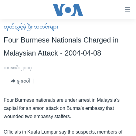
သုံး
ရ
လွယ်ကူ
ထုတ်လွှင့်ခဲ့ပြီး သတင်းများ
မူလစာမျက်နှာ
စေ
Four Burmese Nationals Charged in
မြန်မာ
သည့်
Malaysian Attack - 2004-04-08
ကမ္ဘာ့သတင်းများ
Link
ဗွီဒီယို
နိုင်ငံတကာ
၀၈ ဧၿပီ၊ ၂၀၀၄
များ
သတင်းလွတ်လပ်ခွင့်
အမေရိကန်
ပင်မ
မျှဝေပါ
ရပ်ဝန်းတခု လမ်းတခု အလွန်
တရုတ်
အကြောင်းအရာ
သို့
အင်္ဂလိပ်စာလေ့လာမယ်
အစ္စရေး-ပါလက်စတိုင်း
Four Burmese nationals are under arrest in Malaysia's
ကျော်
capital for an arson attack on Burma's embassy that
အပတ်စဉ်ကဏ္ဍများ
အမေရိကန်သုံးအီဒီယံ
ကြည့်
wounded two embassy staffers.
ရေဒီယိုနှင့်ရုပ်သံ အချက်အလက်များ
မကြေးမုံရဲ့ အင်္ဂလိပ်စာ
ရေဒီယို
ရန်
ပင်မ
ရေဒီယို/တီဗွီအစီအစဉ်
ရုပ်ရှင်ထဲက အင်္ဂလိပ်စာ
တီဗွီ
Officials in Kuala Lumpur say the suspects, members of