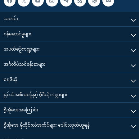
သတင်း
၀န်ဆောင်မှုများ
အပတ်စဉ်ကဏ္ဍများ
အင်္ဂလိပ်သင်ခန်းစာများ
ရေဒီယို
ရုပ်သံအစီအစဉ်နှင့် ဗွီဒီယိုကဏ္ဍများ
ဗွီအိုအေအကြောင်း
ဗွီအိုအေ မိုဘိုင်းလ်အက်ပ်များ ဒေါင်းလုတ်ယူရန်