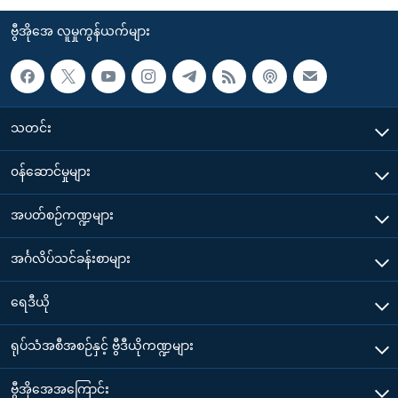
ဗွီအိုအေ လူမှုကွန်ယက်များ
သတင်း
၀န်ဆောင်မှုများ
အပတ်စဉ်ကဏ္ဍများ
အင်္ဂလိပ်သင်ခန်းစာများ
ရေဒီယို
ရုပ်သံအစီအစဉ်နှင့် ဗွီဒီယိုကဏ္ဍများ
ဗွီအိုအေအကြောင်း