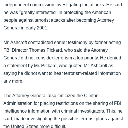
အ
independent commission investigating the attacks. He said
သုတပဒေသာ အင်္ဂလိပ်စာ
ညွန်း
Learning English
he was "greatly interested" in protecting the American
စာမျက်နှာ
people against terrorist attacks after becoming Attorney
သို့
ဗွီအိုအေ လူမှုကွန်ယက်များ
General in early 2001.
ကျော်
ကြည့်
Mr. Ashcroft contradicted earlier testimony by former acting
ရန်
FBI Director Thomas Pickard, who said the Attorney
ဘာသာစကားများ
ရှာဖွေ
General did not consider terrorism a top priority. He denied
ရန်
a statement by Mr. Pickard, who quoted Mr. Ashcroft as
နေရာ
saying he didnot want to hear terrorism-related information
သို့
any more.
ကျော်
ရန်
The Attorney General also criticized the Clinton
Administration for placing restrictions on the sharing of FBI
intelligence information with criminal investigators. This, he
said, made investigating the possible terrorist plans against
the United States more difficult.