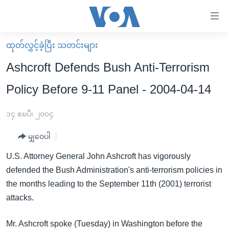
သုံး
ရ
လွယ်ကူ
ထုတ်လွှင့်ခဲ့ပြီး သတင်းများ
မူလစာမျက်နှာ
စေ
Ashcroft Defends Bush Anti-Terrorism
မြန်မာ
သည့်
Policy Before 9-11 Panel - 2004-04-14
ကမ္ဘာ့သတင်းများ
Link
ဗွီဒီယို
နိုင်ငံတကာ
၁၄ ဧၿပီ၊ ၂၀၀၄
များ
သတင်းလွတ်လပ်ခွင့်
အမေရိကန်
ပင်မ
မျှဝေပါ
ရပ်ဝန်းတခု လမ်းတခု အလွန်
တရုတ်
အကြောင်းအရာ
U.S. Attorney General John Ashcroft has vigorously
သို့
အင်္ဂလိပ်စာလေ့လာမယ်
အစ္စရေး-ပါလက်စတိုင်း
defended the Bush Administration's anti-terrorism policies in
ကျော်
အပတ်စဉ်ကဏ္ဍများ
အမေရိကန်သုံးအီဒီယံ
the months leading to the September 11th (2001) terrorist
ကြည့်
attacks.
ရေဒီယိုနှင့်ရုပ်သံ အချက်အလက်များ
မကြေးမုံရဲ့ အင်္ဂလိပ်စာ
ရေဒီယို
ရန်
ပင်မ
ရေဒီယို/တီဗွီအစီအစဉ်
ရုပ်ရှင်ထဲက အင်္ဂလိပ်စာ
တီဗွီ
Mr. Ashcroft spoke (Tuesday) in Washington before the