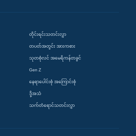
တိုင်းရင်းသတင်းလွှာ
တပတ်အတွင်း အားကစား
သုတစုံလင် အမေရိကန်တခွင်
Gen Z
နေရာပေါင်းစုံ အကြောင်းစုံ
ဒို့အသံ
သက်တံရောင်သတင်းလွှာ