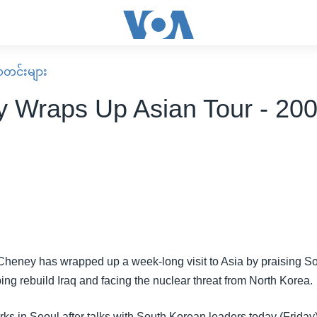
း သတင်းများ
 Wraps Up Asian Tour - 200
Cheney has wrapped up a week-long visit to Asia by praising So
elping rebuild Iraq and facing the nuclear threat from North Korea.
rks in Seoul after talks with South Korean leaders today (Friday