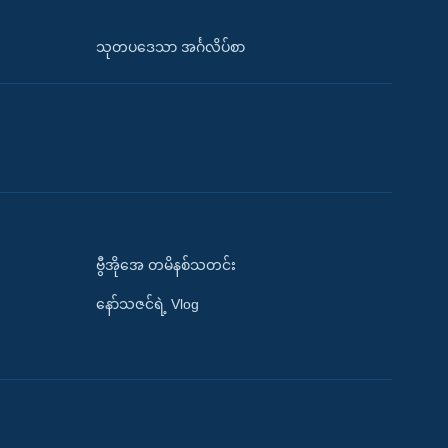
သုတပဒေသာ အင်္ဂလိပ်စာ
ဗွီအိုအေ တမိနစ်သတင်း
နော်သဇင်ရဲ့ Vlog