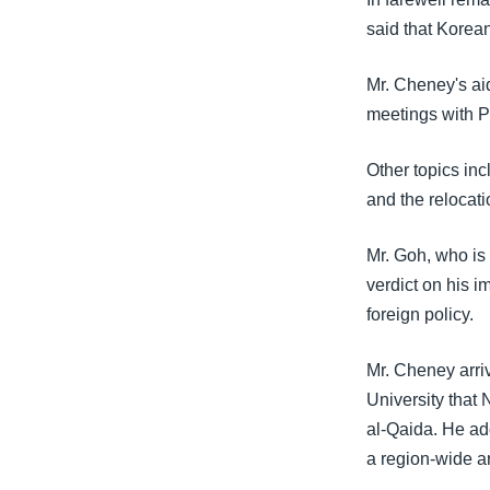
သုတပဒေသာ အင်္ဂလိပ်စာ
အ
said that Korean
ညွန်း
စာမျက်နှာ
Mr. Cheney's ai
သို့
meetings with P
ကျော်
ကြည့်
Other topics in
ရန်
and the relocat
ရှာဖွေ
ရန်
Mr. Goh, who is
နေရာ
verdict on his 
သို့
foreign policy.
ကျော်
ရန်
Mr. Cheney arri
University that 
al-Qaida. He ad
a region-wide a