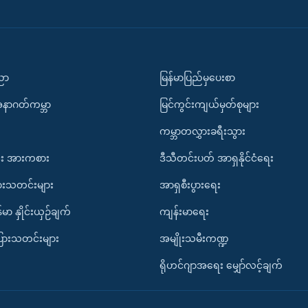
ပညာ
မြန်မာပြည်မှပေးစာ
အနာဂတ်ကမ္ဘာ
မြင်ကွင်းကျယ်မှတ်စုများ
ကမ္ဘာတလွှားခရီးသွား
း အားကစား
ဒီသီတင်းပတ် အာရှနိုင်ငံရေး
ားသတင်းများ
အာရှစီးပွားရေး
်မာ နှိုင်းယှဉ်ချက်
ကျန်းမာရေး
ပြားသတင်းများ
အမျိုးသမီးကဏ္ဍ
ရိုဟင်ဂျာအရေး မျှော်လင့်ချက်