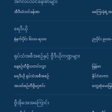
အင်္ဂလိပ်သင်ခန်းစာများ
အီဒီယံသင်ခန်းစာ
မကြေးမုံရဲ့အင
ရေဒီယို
နံနက်ပိုင်း ၆း၀၀-ရး၀၀
ညပိုင်း ၉း၀
ရုပ်သံအစီအစဉ်နှင့် ဗွီဒီယိုကဏ္ဍများ
နေ့စဉ်တီဗွီသတင်းလွှာ
မြန်မာ
ရေဒီယို ရုပ်သံအစီအစဉ်
နိုင်ငံတကာ
အပတ်စဉ်တီဗွီမဂ္ဂဇင်း
တွေ့ဆုံမေးမြန
ဗွီအိုအေအကြောင်း