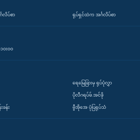
်္ဂလိပ်စာ
ရုပ်ရှင်ထဲက အင်္ဂလိပ်စာ
၀-၁၀း၀၀
ရေမြေခြားမှ ရုပ်ပုံလွှာ
ပိုလီဂရပ်ဖ်.အင်ဖို
်းခန်း
ဗွီအိုအေ ပုံပြရုပ်သံ