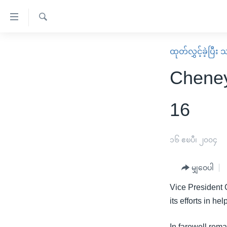
သုံး
ရ
ရှာဖွေ
လွယ်ကူ
မူလစာမျက်နှာ
ထုတ်လွှင့်ခဲ့ပြီ
ရ
စေ
မြန်မာ
လာ
Cheney
သည့်
ဒ်
ကမ္ဘာ့သတင်းများ
Link
ဗွီဒီယို
နိုင်ငံတကာ
16
များ
သတင်းလွတ်လပ်ခွင့်
အမေရိကန်
ပင်မ
ရပ်ဝန်းတခု လမ်းတခု အလွန်
တရုတ်
၁၆ ဧၿပီ၊ ၂၀၀၄
အကြောင်းအရာ
အင်္ဂလိပ်စာလေ့လာမယ်
အစ္စရေး-ပါလက်စတိုင်း
သို့
မျှဝေပါ
အပတ်စဉ်ကဏ္ဍများ
အမေရိကန်သုံးအီဒီယံ
ကျော်
Vice President 
ကြည့်
ရေဒီယိုနှင့်ရုပ်သံ အချက်အလက်များ
မကြေးမုံရဲ့ အင်္ဂလိပ်စာ
ရေဒီယို
its efforts in h
ရန်
ရေဒီယို/တီဗွီအစီအစဉ်
ရုပ်ရှင်ထဲက အင်္ဂလိပ်စာ
တီဗွီ
ပင်မ
In farewell rema