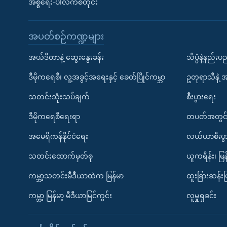
အစ္စရေး-ပါလက်စတိုင်း
အပတ်စဉ်ကဏ္ဍများ
အယ်ဒီတာနဲ့ ဆွေးနွေးခန်း
သိပ္ပံနဲ့နည်း
ဒီမိုကရေစီ၊ လူ့အခွင့်အရေးနှင့် ခေတ်ပြိုင်ကမ္ဘာ
ဥတုရာသီနဲ့ 
သတင်းသုံးသပ်ချက်
စီးပွားရေး
ဒီမိုကရေစီရေးရာ
တပတ်အတွင်
အမေရိကန်နိုင်ငံရေး
လယ်ယာစီးပွ
သတင်းထောက်မှတ်စု
ယူကရိန်း၊ မြန
ကမ္ဘာ့သတင်းမီဒီယာထဲက မြန်မာ
ထူးခြားဆန်း
ကမ္ဘာ့ မြန်မာ့ မီဒီယာမြင်ကွင်း
လူမှုရှုခင်း