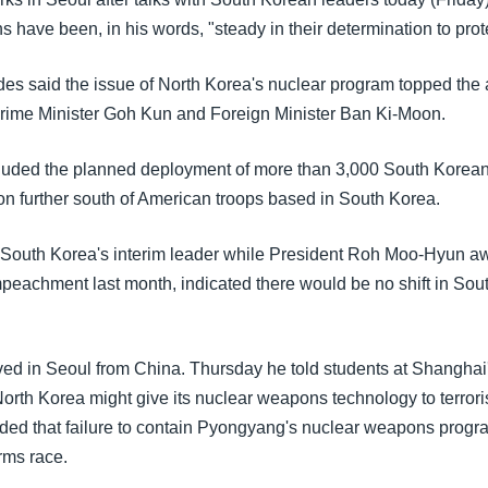
s have been, in his words, "steady in their determination to pro
des said the issue of North Korea's nuclear program topped the
rime Minister Goh Kun and Foreign Minister Ban Ki-Moon.
cluded the planned deployment of more than 3,000 South Korean 
ion further south of American troops based in South Korea.
 South Korea's interim leader while President Roh Moo-Hyun aw
impeachment last month, indicated there would be no shift in Sou
ved in Seoul from China. Thursday he told students at Shangha
North Korea might give its nuclear weapons technology to terrori
ded that failure to contain Pyongyang's nuclear weapons progra
rms race.