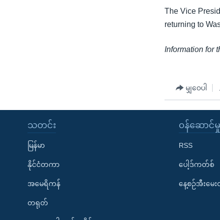
The Vice Presid
returning to Wa
Information for 
မျှဝေပါ
သတင်း
၀န်ဆောင်မှ
မြန်မာ
RSS
နိုင်ငံတကာ
ပေါ့ဒ်ကတ်စ်
အမေရိကန်
နေ့စဉ်အီးမေ
တရုတ်