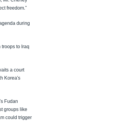
tect freedom."
 agenda during
troops to Iraq
aits a court
th Korea's
i's Fudan
st groups like
m could trigger