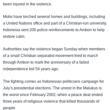
အ
been injured in the violence.
သုတပဒေသာ အင်္ဂလိပ်စာ
ညွန်း
Learning English
စာမျက်နှာ
Mobs have torched several homes and buildings, including
သို့
ဗွီအိုအေ လူမှုကွန်ယက်များ
a United Nations office and part of a Christian-run university.
ကျော်
Indonesia sent 200 police reinforcements to Ambon to help
ကြည့်
restore calm.
ရန်
ဘာသာစကားများ
ရှာဖွေ
Authorities say the violence began Sunday when members
ရန်
of a small Christian separatist movement tried to march
နေရာ
through Ambon to mark the anniversary of a failed
သို့
independence bid 54 years ago.
ကျော်
ရန်
The fighting comes as Indonesian politicians campaign for
July's presidential elections. The unrest in the Malukus is
the worst since February 2002, when a peace deal ended
three years of religious violence that killed thousands of
people.