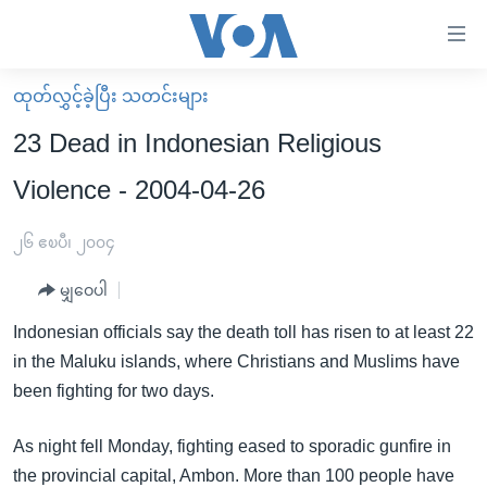
သုံး
ရ
လွယ်ကူ
ထုတ်လွှင့်ခဲ့ပြီး သတင်းများ
မူလစာမျက်နှာ
စေ
23 Dead in Indonesian Religious
မြန်မာ
သည့်
Violence - 2004-04-26
ကမ္ဘာ့သတင်းများ
Link
ဗွီဒီယို
နိုင်ငံတကာ
၂၆ ဧၿပီ၊ ၂၀၀၄
များ
သတင်းလွတ်လပ်ခွင့်
အမေရိကန်
ပင်မ
မျှဝေပါ
ရပ်ဝန်းတခု လမ်းတခု အလွန်
တရုတ်
အကြောင်းအရာ
Indonesian officials say the death toll has risen to at least 22
သို့
အင်္ဂလိပ်စာလေ့လာမယ်
အစ္စရေး-ပါလက်စတိုင်း
in the Maluku islands, where Christians and Muslims have
ကျော်
အပတ်စဉ်ကဏ္ဍများ
အမေရိကန်သုံးအီဒီယံ
been fighting for two days.
ကြည့်
ရေဒီယိုနှင့်ရုပ်သံ အချက်အလက်များ
မကြေးမုံရဲ့ အင်္ဂလိပ်စာ
ရေဒီယို
ရန်
As night fell Monday, fighting eased to sporadic gunfire in
ပင်မ
ရေဒီယို/တီဗွီအစီအစဉ်
ရုပ်ရှင်ထဲက အင်္ဂလိပ်စာ
တီဗွီ
the provincial capital, Ambon. More than 100 people have