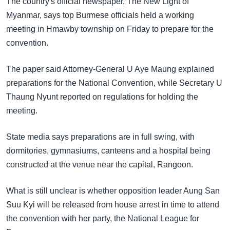
The country's official newspaper, The New Light of
အ
သုတပဒေသာ အင်္ဂလိပ်စာ
Myanmar, says top Burmese officials held a working
ညွန်း
Learning English
meeting in Hmawby township on Friday to prepare for the
စာမျက်နှာ
convention.
သို့
ဗွီအိုအေ လူမှုကွန်ယက်များ
ကျော်
The paper said Attorney-General U Aye Maung explained
ကြည့်
preparations for the National Convention, while Secretary U
ရန်
ဘာသာစကားများ
Thaung Nyunt reported on regulations for holding the
ရှာဖွေ
meeting.
ရန်
နေရာ
State media says preparations are in full swing, with
သို့
dormitories, gymnasiums, canteens and a hospital being
ကျော်
constructed at the venue near the capital, Rangoon.
ရန်
What is still unclear is whether opposition leader Aung San
Suu Kyi will be released from house arrest in time to attend
the convention with her party, the National League for