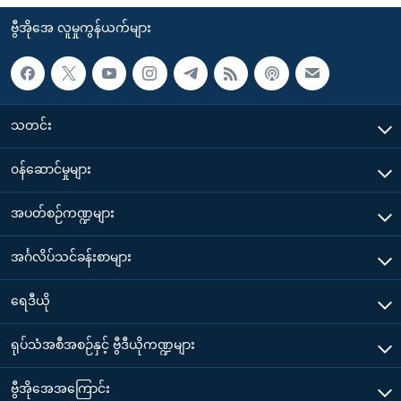
ဗွီအိုအေ လူမှုကွန်ယက်များ
သတင်း
၀န်ဆောင်မှုများ
အပတ်စဉ်ကဏ္ဍများ
အင်္ဂလိပ်သင်ခန်းစာများ
ရေဒီယို
ရုပ်သံအစီအစဉ်နှင့် ဗွီဒီယိုကဏ္ဍများ
ဗွီအိုအေအကြောင်း