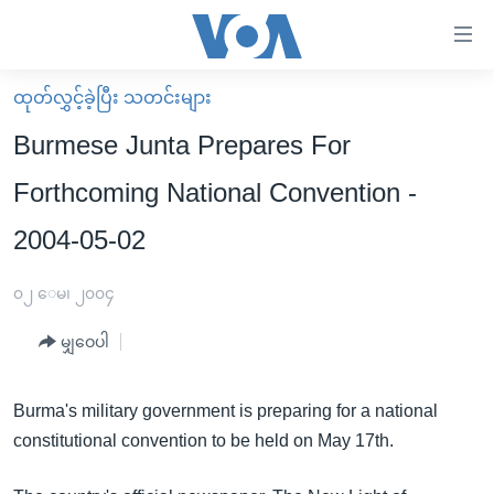
သုံး
ရ
လွယ်ကူ
ထုတ်လွှင့်ခဲ့ပြီး သတင်းများ
မူလစာမျက်နှာ
စေ
Burmese Junta Prepares For
မြန်မာ
သည့်
Forthcoming National Convention -
ကမ္ဘာ့သတင်းများ
Link
2004-05-02
ဗွီဒီယို
နိုင်ငံတကာ
များ
သတင်းလွတ်လပ်ခွင့်
အမေရိကန်
ပင်မ
၀၂ ေမ၊ ၂၀၀၄
ရပ်ဝန်းတခု လမ်းတခု အလွန်
တရုတ်
အကြောင်းအရာ
မျှဝေပါ
သို့
အင်္ဂလိပ်စာလေ့လာမယ်
အစ္စရေး-ပါလက်စတိုင်း
ကျော်
အပတ်စဉ်ကဏ္ဍများ
အမေရိကန်သုံးအီဒီယံ
ကြည့်
Burma's military government is preparing for a national
ရေဒီယိုနှင့်ရုပ်သံ အချက်အလက်များ
မကြေးမုံရဲ့ အင်္ဂလိပ်စာ
ရေဒီယို
ရန်
constitutional convention to be held on May 17th.
ပင်မ
ရေဒီယို/တီဗွီအစီအစဉ်
ရုပ်ရှင်ထဲက အင်္ဂလိပ်စာ
တီဗွီ