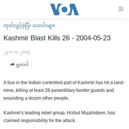
သုံး
ရ
လွယ်ကူ
ထုတ်လွှင့်ခဲ့ပြီး သတင်းများ
မူလစာမျက်နှာ
စေ
Kashmir Blast Kills 26 - 2004-05-23
မြန်မာ
သည့်
ကမ္ဘာ့သတင်းများ
၂၃ ေမ၊ ၂၀၀၄
Link
ဗွီဒီယို
နိုင်ငံတကာ
မျှဝေပါ
များ
သတင်းလွတ်လပ်ခွင့်
အမေရိကန်
ပင်မ
ရပ်ဝန်းတခု လမ်းတခု အလွန်
တရုတ်
A bus in the Indian controlled part of Kashmir has hit a land-
အကြောင်းအရာ
mine, killing at least 26 paramilitary border guards and
သို့
အင်္ဂလိပ်စာလေ့လာမယ်
အစ္စရေး-ပါလက်စတိုင်း
wounding a dozen other people.
ကျော်
အပတ်စဉ်ကဏ္ဍများ
အမေရိကန်သုံးအီဒီယံ
ကြည့်
Kashmir's leading rebel group, Hizbul Mujahideen, has
ရေဒီယိုနှင့်ရုပ်သံ အချက်အလက်များ
မကြေးမုံရဲ့ အင်္ဂလိပ်စာ
ရေဒီယို
ရန်
claimed responsibility for the attack.
ပင်မ
ရေဒီယို/တီဗွီအစီအစဉ်
ရုပ်ရှင်ထဲက အင်္ဂလိပ်စာ
တီဗွီ