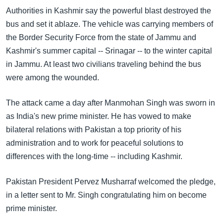
အ
သုတပဒေသာ အင်္ဂလိပ်စာ
Authorities in Kashmir say the powerful blast destroyed the
ညွန်း
Learning English
bus and set it ablaze. The vehicle was carrying members of
စာမျက်နှာ
the Border Security Force from the state of Jammu and
သို့
ဗွီအိုအေ လူမှုကွန်ယက်များ
Kashmir's summer capital -- Srinagar -- to the winter capital
ကျော်
in Jammu. At least two civilians traveling behind the bus
ကြည့်
were among the wounded.
ရန်
ဘာသာစကားများ
ရှာဖွေ
The attack came a day after Manmohan Singh was sworn in
ရန်
as India's new prime minister. He has vowed to make
နေရာ
bilateral relations with Pakistan a top priority of his
သို့
administration and to work for peaceful solutions to
ကျော်
differences with the long-time -- including Kashmir.
ရန်
Pakistan President Pervez Musharraf welcomed the pledge,
in a letter sent to Mr. Singh congratulating him on become
prime minister.