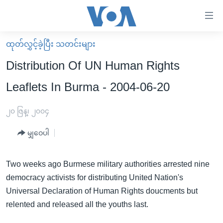
သုံး
ရ
လွယ်ကူ
ထုတ်လွှင့်ခဲ့ပြီး သတင်းများ
မူလစာမျက်နှာ
စေ
Distribution Of UN Human Rights
မြန်မာ
သည့်
Leaflets In Burma - 2004-06-20
ကမ္ဘာ့သတင်းများ
Link
ဗွီဒီယို
နိုင်ငံတကာ
၂၀ ဇြန္၊ ၂၀၀၄
များ
သတင်းလွတ်လပ်ခွင့်
အမေရိကန်
ပင်မ
မျှဝေပါ
ရပ်ဝန်းတခု လမ်းတခု အလွန်
တရုတ်
အကြောင်းအရာ
သို့
အင်္ဂလိပ်စာလေ့လာမယ်
အစ္စရေး-ပါလက်စတိုင်း
Two weeks ago Burmese military authorities arrested nine
ကျော်
democracy activists for distributing United Nation's
အပတ်စဉ်ကဏ္ဍများ
အမေရိကန်သုံးအီဒီယံ
ကြည့်
Universal Declaration of Human Rights doucments but
ရေဒီယိုနှင့်ရုပ်သံ အချက်အလက်များ
မကြေးမုံရဲ့ အင်္ဂလိပ်စာ
ရေဒီယို
ရန်
relented and released all the youths last.
ပင်မ
ရေဒီယို/တီဗွီအစီအစဉ်
ရုပ်ရှင်ထဲက အင်္ဂလိပ်စာ
တီဗွီ