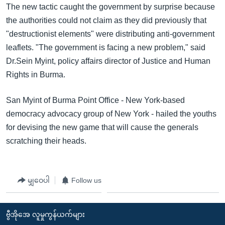
အ
The new tactic caught the government by surprise because
သုတပဒေသာ အင်္ဂလိပ်စာ
ညွန်း
Learning English
the authorities could not claim as they did previously that
စာမျက်နှာ
"destructionist elements" were distributing anti-government
သို့
ဗွီအိုအေ လူမှုကွန်ယက်များ
leaflets. "The government is facing a new problem," said
ကျော်
Dr.Sein Myint, policy affairs director of Justice and Human
ကြည့်
Rights in Burma.
ရန်
ဘာသာစကားများ
ရှာဖွေ
San Myint of Burma Point Office - New York-based
ရန်
democracy advocacy group of New York - hailed the youths
နေရာ
for devising the new game that will cause the generals
သို့
scratching their heads.
ကျော်
ရန်
မျှဝေပါ
Follow us
ဗွီအိုအေ လူမှုကွန်ယက်များ