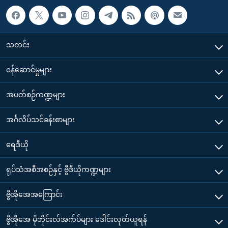
သတင်း
၀န်ဆောင်မှုများ
အပတ်စဉ်ကဏ္ဍများ
အင်္ဂလိပ်သင်ခန်းစာများ
ရေဒီယို
ရုပ်သံအစီအစဉ်နှင့် ဗွီဒီယိုကဏ္ဍများ
ဗွီအိုအေအကြောင်း
ဗွီအိုအေ မိုဘိုင်းလ်အက်ပ်များ ဒေါင်းလုတ်ယူရန်