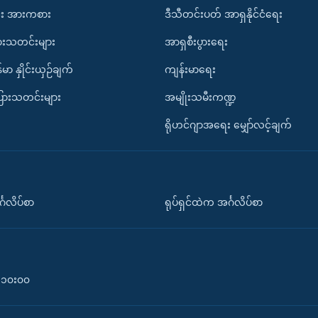
း အားကစား
ဒီသီတင်းပတ် အာရှနိုင်ငံရေး
ားသတင်းများ
အာရှစီးပွားရေး
်မာ နှိုင်းယှဉ်ချက်
ကျန်းမာရေး
ပြားသတင်းများ
အမျိုးသမီးကဏ္ဍ
ရိုဟင်ဂျာအရေး မျှော်လင့်ချက်
်္ဂလိပ်စာ
ရုပ်ရှင်ထဲက အင်္ဂလိပ်စာ
၀-၁၀း၀၀