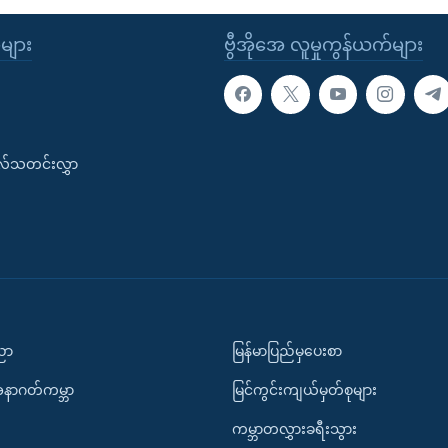
ုများ
ဗွီအိုအေ လူမှုကွန်ယက်များ
းလ်သတင်းလွှာ
ပညာ
မြန်မာပြည်မှပေးစာ
အနာဂတ်ကမ္ဘာ
မြင်ကွင်းကျယ်မှတ်စုများ
ကမ္ဘာတလွှားခရီးသွား