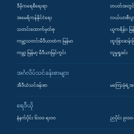
ဒီမိုကရေစီရေးရာ
တပတ်အတွင်
အမေရိကန်နိုင်ငံရေး
လယ်ယာစီးပွ
သတင်းထောက်မှတ်စု
ယူကရိန်း၊ မြန
ကမ္ဘာ့သတင်းမီဒီယာထဲက မြန်မာ
ထူးခြားဆန်း
ကမ္ဘာ့ မြန်မာ့ မီဒီယာမြင်ကွင်း
လူမှုရှုခင်း
အင်္ဂလိပ်သင်ခန်းစာများ
အီဒီယံသင်ခန်းစာ
မကြေးမုံရဲ့အင
ရေဒီယို
နံနက်ပိုင်း ၆း၀၀-ရး၀၀
ညပိုင်း ၉း၀