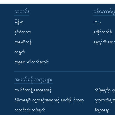
သတင်း
၀န်ဆောင်မှ
မြန်မာ
RSS
နိုင်ငံတကာ
ပေါ့ဒ်ကတ်စ်
အမေရိကန်
နေ့စဉ်အီးမေ
တရုတ်
အစ္စရေး-ပါလက်စတိုင်း
အပတ်စဉ်ကဏ္ဍများ
အယ်ဒီတာနဲ့ ဆွေးနွေးခန်း
သိပ္ပံနဲ့နည်း
ဒီမိုကရေစီ၊ လူ့အခွင့်အရေးနှင့် ခေတ်ပြိုင်ကမ္ဘာ
ဥတုရာသီနဲ့ 
သတင်းသုံးသပ်ချက်
စီးပွားရေး