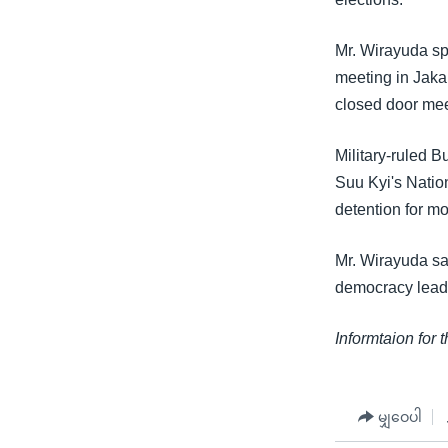
သုတပဒေသာ အင်္ဂလိပ်စာ
အ
ညွန်း
Mr. Wirayuda sp
စာမျက်နှာ
meeting in Jaka
သို့
closed door mee
ကျော်
ကြည့်
Military-ruled B
ရန်
Suu Kyi's Natio
ရှာဖွေ
detention for mo
ရန်
နေရာ
Mr. Wirayuda sai
သို့
democracy leader
ကျော်
ရန်
Informtaion for 
မျှဝေပါ