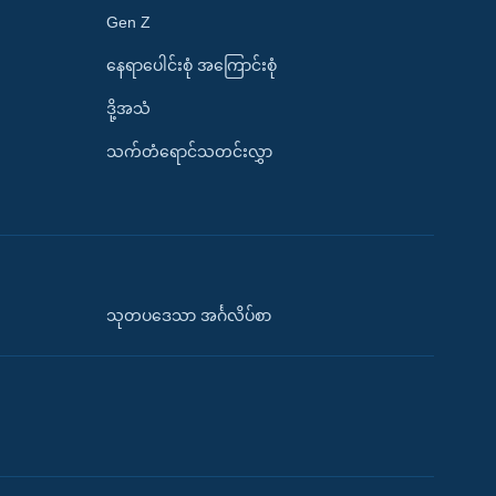
Gen Z
နေရာပေါင်းစုံ အကြောင်းစုံ
ဒို့အသံ
သက်တံရောင်သတင်းလွှာ
သုတပဒေသာ အင်္ဂလိပ်စာ