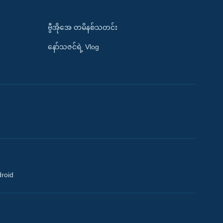
ဗွီအိုအေ တမိနစ်သတင်း
နော်သဇင်ရဲ့ Vlog
droid