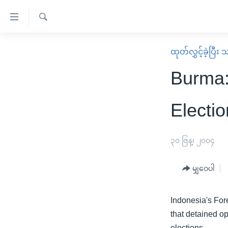
သုံး
ရ
ရှာဖွေ
လွယ်ကူ
မူလစာမျက်နှာ
ထုတ်လွှင့်ခဲ့ပြီ
ရ
စေ
မြန်မာ
လာ
Burma:
သည့်
ဒ်
ကမ္ဘာ့သတင်းများ
Link
ဗွီဒီယို
နိုင်ငံတကာ
Electi
များ
သတင်းလွတ်လပ်ခွင့်
အမေရိကန်
ပင်မ
ရပ်ဝန်းတခု လမ်းတခု အလွန်
တရုတ်
၃၀ ဇြန္၊ ၂၀၀၄
အကြောင်းအရာ
အင်္ဂလိပ်စာလေ့လာမယ်
အစ္စရေး-ပါလက်စတိုင်း
သို့
မျှဝေပါ
အပတ်စဉ်ကဏ္ဍများ
အမေရိကန်သုံးအီဒီယံ
ကျော်
ကြည့်
ရေဒီယိုနှင့်ရုပ်သံ အချက်အလက်များ
မကြေးမုံရဲ့ အင်္ဂလိပ်စာ
ရေဒီယို
Indonesia's For
ရန်
ရေဒီယို/တီဗွီအစီအစဉ်
ရုပ်ရှင်ထဲက အင်္ဂလိပ်စာ
တီဗွီ
that detained op
ပင်မ
elections.