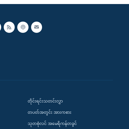
တိုင်းရင်းသတင်းလွှာ
တပတ်အတွင်း အားကစား
သုတစုံလင် အမေရိကန်တခွင်