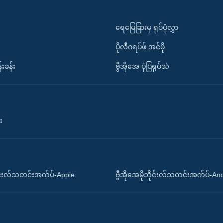
ရေမြေခြားမှ ရုပ်ပုံလွှာ
ပိုလီဂရပ်ဖ်.အင်ဖို
်းခန်း
ဗွီအိုအေ ပုံပြရုပ်သံ
း
ိုင်းလ်သတင်းအက်ပ်-Apple
ဗွီအိုအေမိုဘိုင်းလ်သတင်းအက်ပ်-An