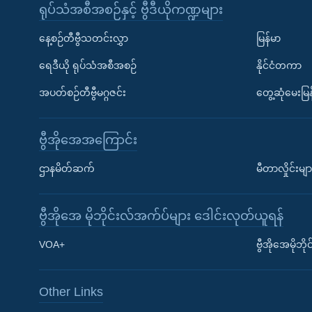
ရုပ်သံအစီအစဉ်နှင့် ဗွီဒီယိုကဏ္ဍများ
နေ့စဉ်တီဗွီသတင်းလွှာ
မြန်မာ
ရေဒီယို ရုပ်သံအစီအစဉ်
နိုင်ငံတကာ
အပတ်စဉ်တီဗွီမဂ္ဂဇင်း
တွေ့ဆုံမေးမြန
ဗွီအိုအေအကြောင်း
ဌာနမိတ်ဆက်
မီတာလှိုင်းမျာ
ဗွီအိုအေ မိုဘိုင်းလ်အက်ပ်များ ဒေါင်းလုတ်ယူရန်
Learning English
VOA+
ဗွီအိုအေမိုဘ
ဗွီအိုအေ လူမှုကွန်ယက်များ
Other Links