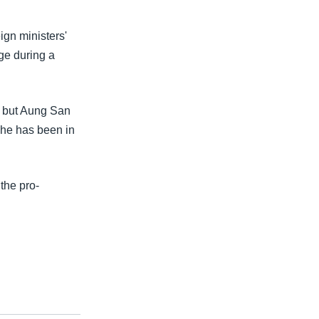
gn ministers'
ge during a
n, but Aung San
She has been in
 the pro-