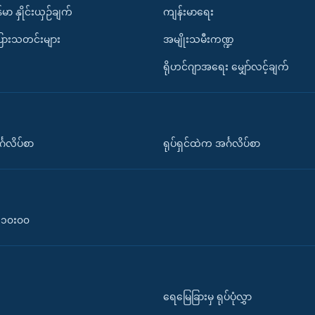
်မာ နှိုင်းယှဉ်ချက်
ကျန်းမာရေး
ပြားသတင်းများ
အမျိုးသမီးကဏ္ဍ
ရိုဟင်ဂျာအရေး မျှော်လင့်ချက်
်္ဂလိပ်စာ
ရုပ်ရှင်ထဲက အင်္ဂလိပ်စာ
၀-၁၀း၀၀
ရေမြေခြားမှ ရုပ်ပုံလွှာ