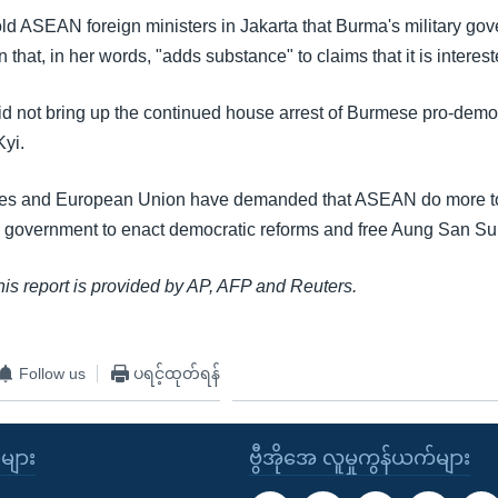
ld ASEAN foreign ministers in Jakarta that Burma's military go
n that, in her words, "adds substance" to claims that it is interes
d not bring up the continued house arrest of Burmese pro-demo
yi.
tes and European Union have demanded that ASEAN do more t
y government to enact democratic reforms and free Aung San Su
this report is provided by AP, AFP and Reuters.
Follow us
ပရင့်ထုတ်ရန်
ုများ
ဗွီအိုအေ လူမှုကွန်ယက်များ