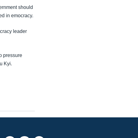
vernment should
ted in emocracy.
cracy leader
o pressure
u Kyi.