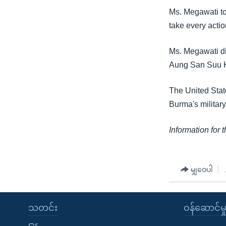
သုတပဒေသာ အင်္ဂလိပ်စာ
အ
Ms. Megawati to
ညွန်း
take every actio
စာမျက်နှာ
သို့
Ms. Megawati di
ကျော်
Aung San Suu K
ကြည့်
ရန်
The United Sta
ရှာဖွေ
Burma's militar
ရန်
နေရာ
Information for 
သို့
ကျော်
ရန်
မျှဝေပါ
သတင်း
၀န်ဆောင်မှ