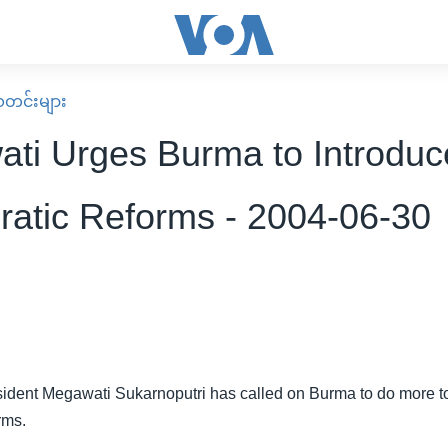
း သတင်းများ
ti Urges Burma to Introduc
atic Reforms - 2004-06-30
ident Megawati Sukarnoputri has called on Burma to do more t
rms.