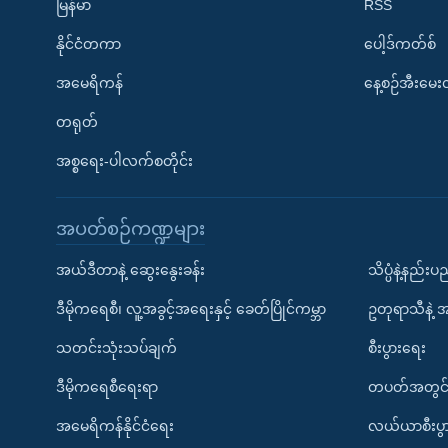
မြန်မာ
RSS
နိုင်ငံတကာ
ပေါ့ဒ်ကတ်စ်
အမေရိကန်
နေ့စဉ်အီးမေ
တရုတ်
အစ္စရေး-ပါလက်စတိုင်း
အပတ်စဉ်ကဏ္ဍများ
အယ်ဒီတာနဲ့ ဆွေးနွေးခန်း
သိပ္ပံနဲ့နည်း
ဒီမိုကရေစီ၊ လူ့အခွင့်အရေးနှင့် ခေတ်ပြိုင်ကမ္ဘာ
ဥတုရာသီနဲ့ 
သတင်းသုံးသပ်ချက်
စီးပွားရေး
ဒီမိုကရေစီရေးရာ
တပတ်အတွင်
အမေရိကန်နိုင်ငံရေး
လယ်ယာစီးပွ