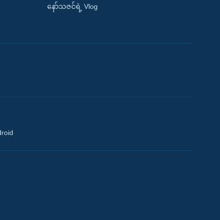
နော်သဇင်ရဲ့ Vlog
droid