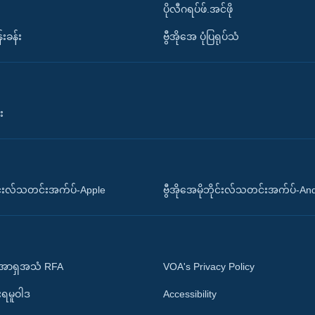
ပိုလီဂရပ်ဖ်.အင်ဖို
်းခန်း
ဗွီအိုအေ ပုံပြရုပ်သံ
း
ိုင်းလ်သတင်းအက်ပ်-Apple
ဗွီအိုအေမိုဘိုင်းလ်သတင်းအက်ပ်-An
 အာရှအသံ RFA
VOA's Privacy Policy
ုးရမူဝါဒ
Accessibility