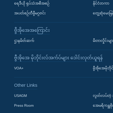
ရေဒီယို ရုပ်သံအစီအစဉ်
နိုင်ငံတကာ
အပတ်စဉ်တီဗွီမဂ္ဂဇင်း
တွေ့ဆုံမေးမြန
ဗွီအိုအေအကြောင်း
ဌာနမိတ်ဆက်
မီတာလှိုင်းမျာ
ဗွီအိုအေ မိုဘိုင်းလ်အက်ပ်များ ဒေါင်းလုတ်ယူရန်
Learning English
VOA+
ဗွီအိုအေမိုဘ
ဗွီအိုအေ လူမှုကွန်ယက်များ
Other Links
USAGM
လွတ်လပ်တဲ့
Press Room
အေမရိကန္အစိ
ဘာသာစကားများ