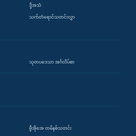
ဒို့အသံ
သက်တံရောင်သတင်းလွှာ
သုတပဒေသာ အင်္ဂလိပ်စာ
ဗွီအိုအေ တမိနစ်သတင်း