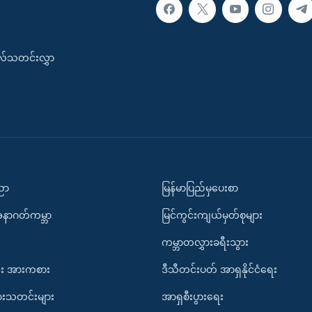
းလ်သတင်းလွှာ
ပညာ
မြန်မာပြည်မှပေးစာ
အနာဂတ်ကမ္ဘာ
မြင်ကွင်းကျယ်မှတ်စုများ
ကမ္ဘာတလွှားခရီးသွား
း အားကစား
ဒီသီတင်းပတ် အာရှနိုင်ငံရေး
ားသတင်းများ
အာရှစီးပွားရေး