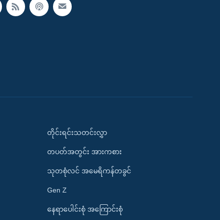
တိုင်းရင်းသတင်းလွှာ
တပတ်အတွင်း အားကစား
သုတစုံလင် အမေရိကန်တခွင်
Gen Z
နေရာပေါင်းစုံ အကြောင်းစုံ