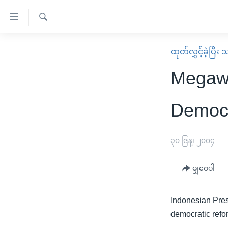
သုံး
ရ
ရှာဖွေ
လွယ်ကူ
မူလစာမျက်နှာ
ထုတ်လွှင့်ခဲ့ပြီ
ရ
စေ
မြန်မာ
လာ
Megawa
သည့်
ဒ်
ကမ္ဘာ့သတင်းများ
Link
ဗွီဒီယို
နိုင်ငံတကာ
Democr
များ
သတင်းလွတ်လပ်ခွင့်
အမေရိကန်
ပင်မ
ရပ်ဝန်းတခု လမ်းတခု အလွန်
တရုတ်
၃၀ ဇြန္၊ ၂၀၀၄
အကြောင်းအရာ
အင်္ဂလိပ်စာလေ့လာမယ်
အစ္စရေး-ပါလက်စတိုင်း
သို့
မျှဝေပါ
အပတ်စဉ်ကဏ္ဍများ
အမေရိကန်သုံးအီဒီယံ
ကျော်
ကြည့်
ရေဒီယိုနှင့်ရုပ်သံ အချက်အလက်များ
မကြေးမုံရဲ့ အင်္ဂလိပ်စာ
ရေဒီယို
Indonesian Pres
ရန်
ရေဒီယို/တီဗွီအစီအစဉ်
ရုပ်ရှင်ထဲက အင်္ဂလိပ်စာ
တီဗွီ
democratic refo
ပင်မ