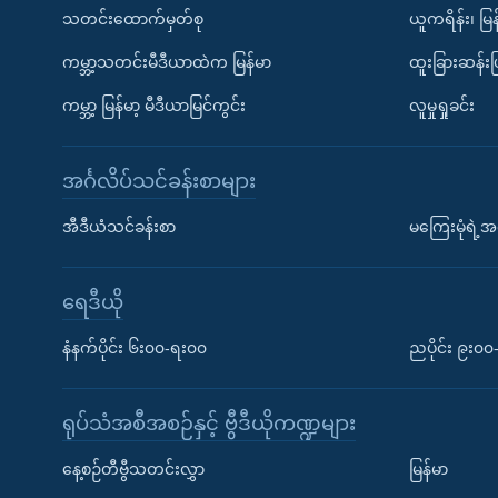
သတင်းထောက်မှတ်စု
ယူကရိန်း၊ မြန
ကမ္ဘာ့သတင်းမီဒီယာထဲက မြန်မာ
ထူးခြားဆန်း
ကမ္ဘာ့ မြန်မာ့ မီဒီယာမြင်ကွင်း
လူမှုရှုခင်း
အင်္ဂလိပ်သင်ခန်းစာများ
အီဒီယံသင်ခန်းစာ
မကြေးမုံရဲ့အင
ရေဒီယို
နံနက်ပိုင်း ၆း၀၀-ရး၀၀
ညပိုင်း ၉း၀
ရုပ်သံအစီအစဉ်နှင့် ဗွီဒီယိုကဏ္ဍများ
နေ့စဉ်တီဗွီသတင်းလွှာ
မြန်မာ