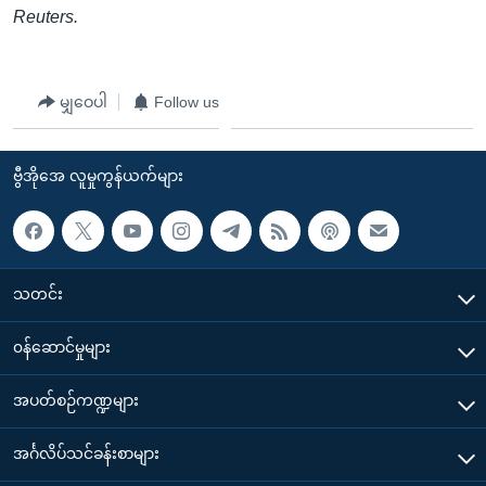
Reuters.
မျှဝေပါ
Follow us
ဗွီအိုအေ လူမှုကွန်ယက်များ
သတင်း
၀န်ဆောင်မှုများ
အပတ်စဉ်ကဏ္ဍများ
အင်္ဂလိပ်သင်ခန်းစာများ