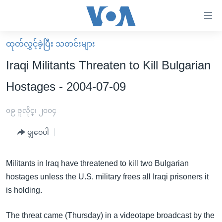
သုံး
ရ
လွယ်ကူ
ထုတ်လွှင့်ခဲ့ပြီး သတင်းများ
မူလစာမျက်နှာ
စေ
Iraqi Militants Threaten to Kill Bulgarian
မြန်မာ
သည့်
Hostages - 2004-07-09
ကမ္ဘာ့သတင်းများ
Link
ဗွီဒီယို
နိုင်ငံတကာ
၀၉ ဇူလိုင္၊ ၂၀၀၄
များ
သတင်းလွတ်လပ်ခွင့်
အမေရိကန်
ပင်မ
မျှဝေပါ
ရပ်ဝန်းတခု လမ်းတခု အလွန်
တရုတ်
အကြောင်းအရာ
သို့
အင်္ဂလိပ်စာလေ့လာမယ်
အစ္စရေး-ပါလက်စတိုင်း
Militants in Iraq have threatened to kill two Bulgarian
ကျော်
hostages unless the U.S. military frees all Iraqi prisoners it
အပတ်စဉ်ကဏ္ဍများ
အမေရိကန်သုံးအီဒီယံ
ကြည့်
is holding.
ရေဒီယိုနှင့်ရုပ်သံ အချက်အလက်များ
မကြေးမုံရဲ့ အင်္ဂလိပ်စာ
ရေဒီယို
ရန်
ပင်မ
ရေဒီယို/တီဗွီအစီအစဉ်
ရုပ်ရှင်ထဲက အင်္ဂလိပ်စာ
တီဗွီ
The threat came (Thursday) in a videotape broadcast by the