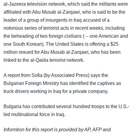
အ
al-Jazeera television network, which said the militants were
သုတပဒေသာ အင်္ဂလိပ်စာ
ညွန်း
Learning English
affiliated with Abu Musab al-Zarqawi, who is said to be the
စာမျက်နှာ
leader of a group of insurgents in Iraq accused of a
သို့
ဗွီအိုအေ လူမှုကွန်ယက်များ
notorious series of terrorist acts in recent weeks, including
ကျော်
the beheading of two foreign civilians ( -- one American and
ကြည့်
one South Korean). The United States is offering a $25
ရန်
million reward for Abu Musab al-Zarqawi, who has been
ဘာသာစကားများ
ရှာဖွေ
linked to the al-Qaida terrorist network.
ရန်
နေရာ
A report from Sofia (by Associated Press) says the
သို့
Bulgarian Foreign Ministry has identified the captives as
ကျော်
truck drivers working in Iraq for a private company.
ရန်
Bulgaria has contributed several hundred troops to the U.S.-
led multinational force in Iraq.
Informtion for this report is provided by AP, AFP and