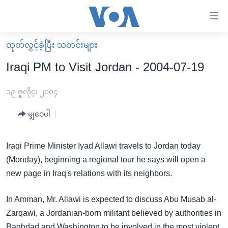
သုံး
ရ
လွယ်ကူ
ထုတ်လွှင့်ခဲ့ပြီး သတင်းများ
မူလစာမျက်နှာ
စေ
Iraqi PM to Visit Jordan - 2004-07-19
မြန်မာ
သည့်
ကမ္ဘာ့သတင်းများ
၁၉ ဇူလိုင္၊ ၂၀၀၄
Link
ဗွီဒီယို
နိုင်ငံတကာ
မျှဝေပါ
များ
သတင်းလွတ်လပ်ခွင့်
အမေရိကန်
ပင်မ
ရပ်ဝန်းတခု လမ်းတခု အလွန်
တရုတ်
Iraqi Prime Minister Iyad Allawi travels to Jordan today
အကြောင်းအရာ
(Monday), beginning a regional tour he says will open a
သို့
အင်္ဂလိပ်စာလေ့လာမယ်
အစ္စရေး-ပါလက်စတိုင်း
new page in Iraq's relations with its neighbors.
ကျော်
အပတ်စဉ်ကဏ္ဍများ
အမေရိကန်သုံးအီဒီယံ
ကြည့်
In Amman, Mr. Allawi is expected to discuss Abu Musab al-
ရေဒီယိုနှင့်ရုပ်သံ အချက်အလက်များ
မကြေးမုံရဲ့ အင်္ဂလိပ်စာ
ရေဒီယို
ရန်
Zarqawi, a Jordanian-born militant believed by authorities in
ပင်မ
ရေဒီယို/တီဗွီအစီအစဉ်
ရုပ်ရှင်ထဲက အင်္ဂလိပ်စာ
တီဗွီ
Baghdad and Washington to be involved in the most violent