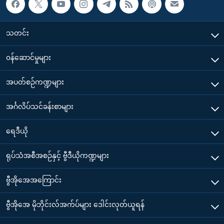
သတင်း
၀န်ဆောင်မှုများ
အပတ်စဉ်ကဏ္ဍများ
အင်္ဂလိပ်သင်ခန်းစာများ
ရေဒီယို
ရုပ်သံအစီအစဉ်နှင့် ဗွီဒီယိုကဏ္ဍများ
ဗွီအိုအေအကြောင်း
ဗွီအိုအေ မိုဘိုင်းလ်အက်ပ်များ ဒေါင်းလုတ်ယူရန်