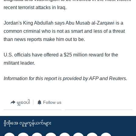
အ
သုတပဒေသာ အင်္ဂလိပ်စာ
recent terrorist attacks in Iraq.
ညွန်း
Learning English
စာမျက်နှာ
Jordan's King Abdullah says Abu Musab al-Zarqawi is a
သို့
ဗွီအိုအေ လူမှုကွန်ယက်များ
common criminal who is not as smart and less of a threat
ကျော်
than news reports make him out to be.
ကြည့်
ရန်
U.S. officials have offered a $25 million reward for the
ဘာသာစကားများ
ရှာဖွေ
militant leader.
ရန်
နေရာ
Information for this report is provided by AFP and Reuters.
သို့
ကျော်
ရန်
မျှဝေပါ
Follow us
ဗွီအိုအေ လူမှုကွန်ယက်များ