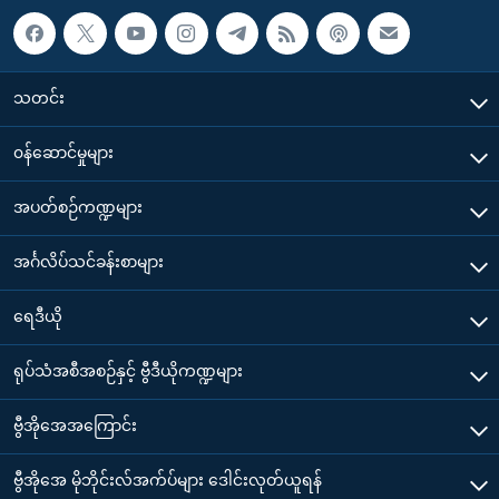
သတင်း
၀န်ဆောင်မှုများ
အပတ်စဉ်ကဏ္ဍများ
အင်္ဂလိပ်သင်ခန်းစာများ
ရေဒီယို
ရုပ်သံအစီအစဉ်နှင့် ဗွီဒီယိုကဏ္ဍများ
ဗွီအိုအေအကြောင်း
ဗွီအိုအေ မိုဘိုင်းလ်အက်ပ်များ ဒေါင်းလုတ်ယူရန်