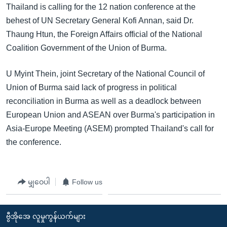
အ
Thailand is calling for the 12 nation conference at the
သုတပဒေသာ အင်္ဂလိပ်စာ
ညွန်း
Learning English
behest of UN Secretary General Kofi Annan, said Dr.
စာမျက်နှာ
Thaung Htun, the Foreign Affairs official of the National
သို့
ဗွီအိုအေ လူမှုကွန်ယက်များ
Coalition Government of the Union of Burma.
ကျော်
ကြည့်
U Myint Thein, joint Secretary of the National Council of
ရန်
Union of Burma said lack of progress in political
ဘာသာစကားများ
ရှာဖွေ
reconciliation in Burma as well as a deadlock between
ရန်
European Union and ASEAN over Burma's participation in
နေရာ
Asia-Europe Meeting (ASEM) prompted Thailand's call for
သို့
the conference.
ကျော်
ရန်
မျှဝေပါ
Follow us
ဗွီအိုအေ လူမှုကွန်ယက်များ