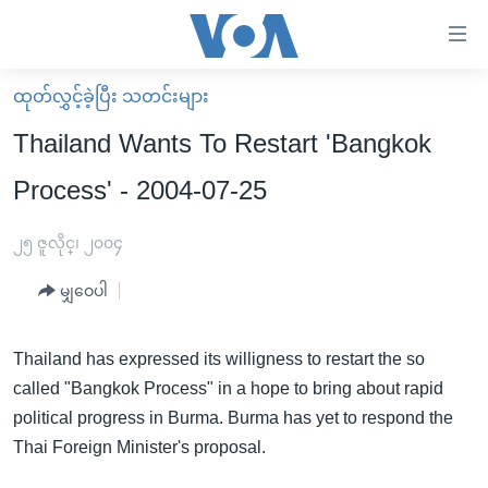
သုံး
ရ
လွယ်ကူ
ထုတ်လွှင့်ခဲ့ပြီး သတင်းများ
မူလစာမျက်နှာ
စေ
Thailand Wants To Restart 'Bangkok
မြန်မာ
သည့်
Process' - 2004-07-25
ကမ္ဘာ့သတင်းများ
Link
ဗွီဒီယို
နိုင်ငံတကာ
၂၅ ဇူလိုင္၊ ၂၀၀၄
များ
သတင်းလွတ်လပ်ခွင့်
အမေရိကန်
ပင်မ
မျှဝေပါ
ရပ်ဝန်းတခု လမ်းတခု အလွန်
တရုတ်
အကြောင်းအရာ
သို့
အင်္ဂလိပ်စာလေ့လာမယ်
အစ္စရေး-ပါလက်စတိုင်း
Thailand has expressed its willigness to restart the so
ကျော်
called "Bangkok Process" in a hope to bring about rapid
အပတ်စဉ်ကဏ္ဍများ
အမေရိကန်သုံးအီဒီယံ
ကြည့်
political progress in Burma. Burma has yet to respond the
ရေဒီယိုနှင့်ရုပ်သံ အချက်အလက်များ
မကြေးမုံရဲ့ အင်္ဂလိပ်စာ
ရေဒီယို
ရန်
Thai Foreign Minister's proposal.
ပင်မ
ရေဒီယို/တီဗွီအစီအစဉ်
ရုပ်ရှင်ထဲက အင်္ဂလိပ်စာ
တီဗွီ