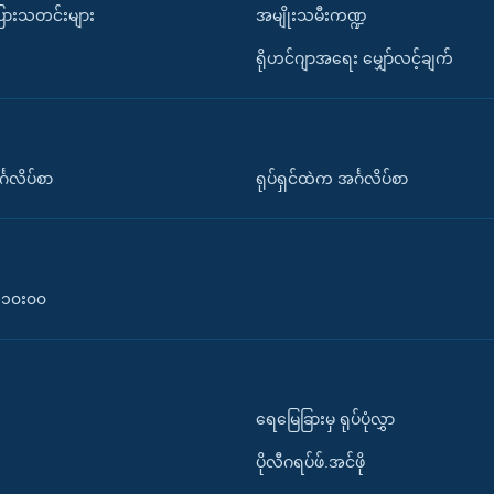
ပြားသတင်းများ
အမျိုးသမီးကဏ္ဍ
ရိုဟင်ဂျာအရေး မျှော်လင့်ချက်
်္ဂလိပ်စာ
ရုပ်ရှင်ထဲက အင်္ဂလိပ်စာ
၀-၁၀း၀၀
ရေမြေခြားမှ ရုပ်ပုံလွှာ
ပိုလီဂရပ်ဖ်.အင်ဖို