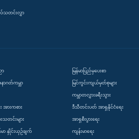
းလ်သတင်းလွှာ
ပညာ
မြန်မာပြည်မှပေးစာ
အနာဂတ်ကမ္ဘာ
မြင်ကွင်းကျယ်မှတ်စုများ
ကမ္ဘာတလွှားခရီးသွား
း အားကစား
ဒီသီတင်းပတ် အာရှနိုင်ငံရေး
ားသတင်းများ
အာရှစီးပွားရေး
်မာ နှိုင်းယှဉ်ချက်
ကျန်းမာရေး