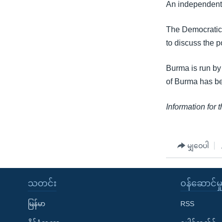
သုတပဒေသာ အင်္ဂလိပ်စာ
အ
An independent 
ညွန်း
စာမျက်နှာ
The Democratic 
သို့
to discuss the 
ကျော်
Burma is run by 
ကြည့်
of Burma has be
ရန်
ရှာဖွေ
Information for 
ရန်
နေရာ
သို့
မျှဝေပါ
ကျော်
ရန်
သတင်း
၀န်ဆောင်မှ
မြန်မာ
RSS