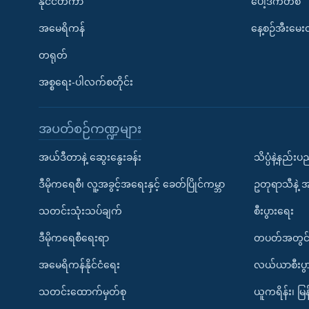
နိုင်ငံတကာ
ပေါ့ဒ်ကတ်စ်
အမေရိကန်
နေ့စဉ်အီးမေ
တရုတ်
အစ္စရေး-ပါလက်စတိုင်း
အပတ်စဉ်ကဏ္ဍများ
အယ်ဒီတာနဲ့ ဆွေးနွေးခန်း
သိပ္ပံနဲ့နည်း
ဒီမိုကရေစီ၊ လူ့အခွင့်အရေးနှင့် ခေတ်ပြိုင်ကမ္ဘာ
ဥတုရာသီနဲ့ 
သတင်းသုံးသပ်ချက်
စီးပွားရေး
ဒီမိုကရေစီရေးရာ
တပတ်အတွင်
အမေရိကန်နိုင်ငံရေး
လယ်ယာစီးပွ
သတင်းထောက်မှတ်စု
ယူကရိန်း၊ မြန