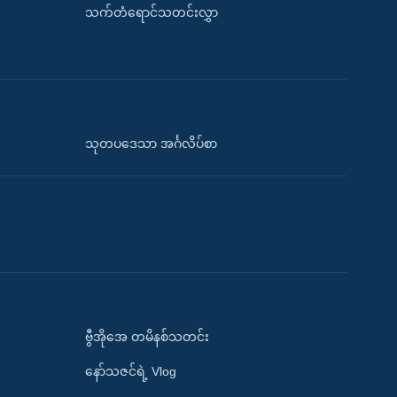
သက်တံရောင်သတင်းလွှာ
သုတပဒေသာ အင်္ဂလိပ်စာ
ဗွီအိုအေ တမိနစ်သတင်း
နော်သဇင်ရဲ့ Vlog