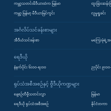
ကမ္ဘာ့သတင်းမီဒီယာထဲက မြန်မာ
ထူးခြားဆန်း
ကမ္ဘာ့ မြန်မာ့ မီဒီယာမြင်ကွင်း
လူမှုရှုခင်း
အင်္ဂလိပ်သင်ခန်းစာများ
အီဒီယံသင်ခန်းစာ
မကြေးမုံရဲ့အင
ရေဒီယို
နံနက်ပိုင်း ၆း၀၀-ရး၀၀
ညပိုင်း ၉း၀
ရုပ်သံအစီအစဉ်နှင့် ဗွီဒီယိုကဏ္ဍများ
နေ့စဉ်တီဗွီသတင်းလွှာ
မြန်မာ
ရေဒီယို ရုပ်သံအစီအစဉ်
နိုင်ငံတကာ