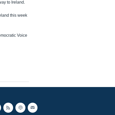
ay to Ireland.
eland this week
Democratic Voice