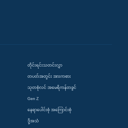
တိုင်းရင်းသတင်းလွှာ
တပတ်အတွင်း အားကစား
သုတစုံလင် အမေရိကန်တခွင်
Gen Z
နေရာပေါင်းစုံ အကြောင်းစုံ
ဒို့အသံ