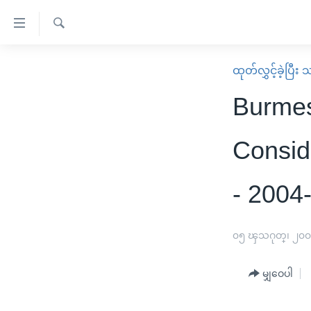
သုံး
ရ
ရှာဖွေ
လွယ်ကူ
မူလစာမျက်နှာ
ထုတ်လွှင့်ခဲ့ပြီ
ရ
စေ
မြန်မာ
လာ
Burmes
သည့်
ဒ်
ကမ္ဘာ့သတင်းများ
Link
ဗွီဒီယို
နိုင်ငံတကာ
Consid
များ
သတင်းလွတ်လပ်ခွင့်
အမေရိကန်
ပင်မ
- 2004
ရပ်ဝန်းတခု လမ်းတခု အလွန်
တရုတ်
အကြောင်းအရာ
အင်္ဂလိပ်စာလေ့လာမယ်
အစ္စရေး-ပါလက်စတိုင်း
သို့
၀၅ ၾသဂုတ္၊ ၂၀
အပတ်စဉ်ကဏ္ဍများ
အမေရိကန်သုံးအီဒီယံ
ကျော်
ကြည့်
ရေဒီယိုနှင့်ရုပ်သံ အချက်အလက်များ
မကြေးမုံရဲ့ အင်္ဂလိပ်စာ
ရေဒီယို
မျှဝေပါ
ရန်
ရေဒီယို/တီဗွီအစီအစဉ်
ရုပ်ရှင်ထဲက အင်္ဂလိပ်စာ
တီဗွီ
ပင်မ