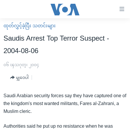
သုံး
ရ
လွယ်ကူ
ထုတ်လွှင့်ခဲ့ပြီး သတင်းများ
မူလစာမျက်နှာ
စေ
Saudis Arrest Top Terror Suspect -
မြန်မာ
သည့်
2004-08-06
ကမ္ဘာ့သတင်းများ
Link
ဗွီဒီယို
နိုင်ငံတကာ
၀၆ ၾသဂုတ္၊ ၂၀၀၄
များ
သတင်းလွတ်လပ်ခွင့်
အမေရိကန်
ပင်မ
မျှဝေပါ
ရပ်ဝန်းတခု လမ်းတခု အလွန်
တရုတ်
အကြောင်းအရာ
သို့
အင်္ဂလိပ်စာလေ့လာမယ်
အစ္စရေး-ပါလက်စတိုင်း
Saudi Arabian security forces say they have captured one of
ကျော်
the kingdom's most wanted militants, Fares al-Zahrani, a
အပတ်စဉ်ကဏ္ဍများ
အမေရိကန်သုံးအီဒီယံ
ကြည့်
Muslim cleric.
ရေဒီယိုနှင့်ရုပ်သံ အချက်အလက်များ
မကြေးမုံရဲ့ အင်္ဂလိပ်စာ
ရေဒီယို
ရန်
ပင်မ
ရေဒီယို/တီဗွီအစီအစဉ်
ရုပ်ရှင်ထဲက အင်္ဂလိပ်စာ
တီဗွီ
Authorities said he put up no resistance when he was