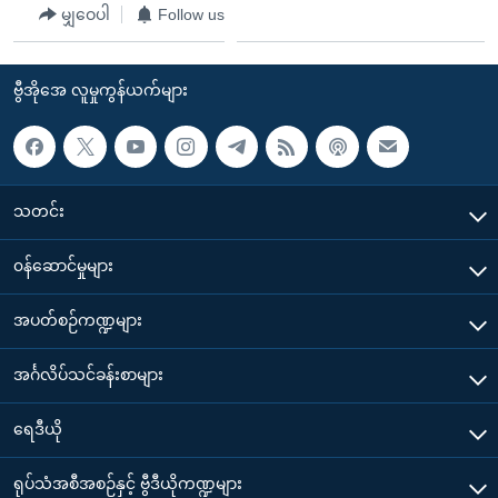
မျှဝေပါ
Follow us
ဗွီအိုအေ လူမှုကွန်ယက်များ
သတင်း
၀န်ဆောင်မှုများ
အပတ်စဉ်ကဏ္ဍများ
အင်္ဂလိပ်သင်ခန်းစာများ
ရေဒီယို
ရုပ်သံအစီအစဉ်နှင့် ဗွီဒီယိုကဏ္ဍများ