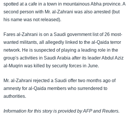
အ
spotted at a cafe in a town in mountainous Abha province. A
သုတပဒေသာ အင်္ဂလိပ်စာ
ညွန်း
Learning English
second person with Mr. al-Zahrani was also arrested (but
စာမျက်နှာ
his name was not released).
သို့
ဗွီအိုအေ လူမှုကွန်ယက်များ
ကျော်
Fares al-Zahrani is on a Saudi government list of 26 most-
ကြည့်
wanted militants, all allegedly linked to the al-Qaida terror
ရန်
network. He is suspected of playing a leading role in the
ဘာသာစကားများ
ရှာဖွေ
group's activities in Saudi Arabia after its leader Abdul Aziz
ရန်
al-Muqrin was killed by security forces in June.
နေရာ
သို့
Mr. al-Zahrani rejected a Saudi offer two months ago of
ကျော်
amnesty for al-Qaida members who surrendered to
ရန်
authorities.
Information for this story is provided by AFP and Reuters.