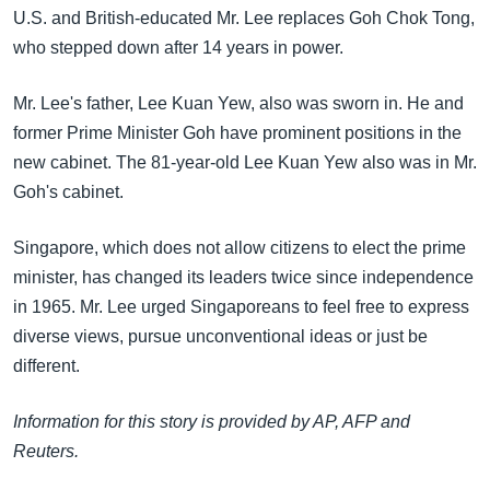
အ
U.S. and British-educated Mr. Lee replaces Goh Chok Tong,
သုတပဒေသာ အင်္ဂလိပ်စာ
ညွန်း
Learning English
who stepped down after 14 years in power.
စာမျက်နှာ
သို့
ဗွီအိုအေ လူမှုကွန်ယက်များ
Mr. Lee's father, Lee Kuan Yew, also was sworn in. He and
ကျော်
former Prime Minister Goh have prominent positions in the
ကြည့်
new cabinet. The 81-year-old Lee Kuan Yew also was in Mr.
ရန်
Goh's cabinet.
ဘာသာစကားများ
ရှာဖွေ
ရန်
Singapore, which does not allow citizens to elect the prime
နေရာ
minister, has changed its leaders twice since independence
သို့
in 1965. Mr. Lee urged Singaporeans to feel free to express
ကျော်
diverse views, pursue unconventional ideas or just be
ရန်
different.
Information for this story is provided by AP, AFP and
Reuters.