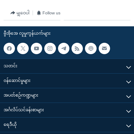
မျှဝေပါ
Follow us
ဗွီအိုအေ လူမှုကွန်ယက်များ
သတင်း
၀န်ဆောင်မှုများ
အပတ်စဉ်ကဏ္ဍများ
အင်္ဂလိပ်သင်ခန်းစာများ
ရေဒီယို