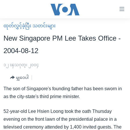
သုံး
ရ
လွယ်ကူ
ထုတ်လွှင့်ခဲ့ပြီး သတင်းများ
မူလစာမျက်နှာ
စေ
New Singapore PM Lee Takes Office -
မြန်မာ
သည့်
2004-08-12
ကမ္ဘာ့သတင်းများ
Link
ဗွီဒီယို
နိုင်ငံတကာ
၁၂ ၾသဂုတ္၊ ၂၀၀၄
များ
သတင်းလွတ်လပ်ခွင့်
အမေရိကန်
ပင်မ
မျှဝေပါ
ရပ်ဝန်းတခု လမ်းတခု အလွန်
တရုတ်
အကြောင်းအရာ
The son of Singapore's founding father has been sworn in
သို့
အင်္ဂလိပ်စာလေ့လာမယ်
အစ္စရေး-ပါလက်စတိုင်း
as the city-state's third prime minister.
ကျော်
အပတ်စဉ်ကဏ္ဍများ
အမေရိကန်သုံးအီဒီယံ
ကြည့်
52-year-old Lee Hsien Loong took the oath Thursday
ရေဒီယိုနှင့်ရုပ်သံ အချက်အလက်များ
မကြေးမုံရဲ့ အင်္ဂလိပ်စာ
ရေဒီယို
ရန်
evening on the front lawn of the presidential palace in a
ပင်မ
ရေဒီယို/တီဗွီအစီအစဉ်
ရုပ်ရှင်ထဲက အင်္ဂလိပ်စာ
တီဗွီ
televised ceremony attended by 1,400 invited guests. The