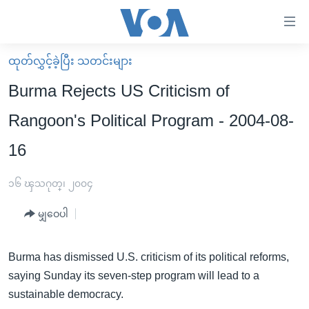
သုံး
ရ
လွယ်ကူ
ထုတ်လွှင့်ခဲ့ပြီး သတင်းများ
မူလစာမျက်နှာ
စေ
Burma Rejects US Criticism of
မြန်မာ
သည့်
Rangoon's Political Program - 2004-08-
ကမ္ဘာ့သတင်းများ
Link
16
ဗွီဒီယို
နိုင်ငံတကာ
များ
သတင်းလွတ်လပ်ခွင့်
အမေရိကန်
ပင်မ
၁၆ ၾသဂုတ္၊ ၂၀၀၄
ရပ်ဝန်းတခု လမ်းတခု အလွန်
တရုတ်
အကြောင်းအရာ
မျှဝေပါ
သို့
အင်္ဂလိပ်စာလေ့လာမယ်
အစ္စရေး-ပါလက်စတိုင်း
ကျော်
အပတ်စဉ်ကဏ္ဍများ
အမေရိကန်သုံးအီဒီယံ
ကြည့်
Burma has dismissed U.S. criticism of its political reforms,
ရေဒီယိုနှင့်ရုပ်သံ အချက်အလက်များ
မကြေးမုံရဲ့ အင်္ဂလိပ်စာ
ရေဒီယို
ရန်
saying Sunday its seven-step program will lead to a
ပင်မ
sustainable democracy.
ရေဒီယို/တီဗွီအစီအစဉ်
ရုပ်ရှင်ထဲက အင်္ဂလိပ်စာ
တီဗွီ