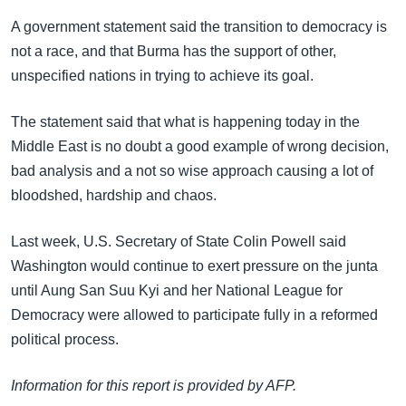
အ
သုတပဒေသာ အင်္ဂလိပ်စာ
A government statement said the transition to democracy is
ညွန်း
Learning English
not a race, and that Burma has the support of other,
စာမျက်နှာ
unspecified nations in trying to achieve its goal.
သို့
ဗွီအိုအေ လူမှုကွန်ယက်များ
ကျော်
The statement said that what is happening today in the
ကြည့်
Middle East is no doubt a good example of wrong decision,
ရန်
ဘာသာစကားများ
bad analysis and a not so wise approach causing a lot of
ရှာဖွေ
bloodshed, hardship and chaos.
ရန်
နေရာ
Last week, U.S. Secretary of State Colin Powell said
သို့
Washington would continue to exert pressure on the junta
ကျော်
until Aung San Suu Kyi and her National League for
ရန်
Democracy were allowed to participate fully in a reformed
political process.
Information for this report is provided by AFP.