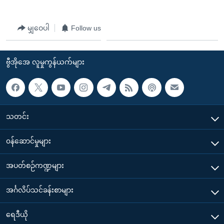
မျှဝေပါ
Follow us
ဗွီအိုအေ လူမှုကွန်ယက်များ
သတင်း
၀န်ဆောင်မှုများ
အပတ်စဉ်ကဏ္ဍများ
အင်္ဂလိပ်သင်ခန်းစာများ
ရေဒီယို